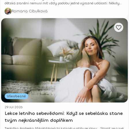
dětská zranění nemusí mít vždy podobu jedné výrazné události. Někdy
vznikají potichu.
Romana Cibulková
Všeobecné
29 Júl 2026
Lekce letního sebevědomí: Když se sebeláska stane
tvým nejkrásnějším doplňkem
Teoložka Andrejka Mikolášiková to krásně vystihuje slovy: „Starat se o své