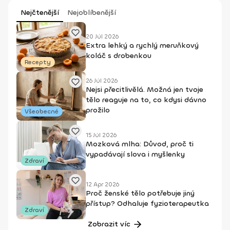
Nejčtenější
Nejoblíbenější
20 Júl 2026
Extra lehký a rychlý meruňkový
koláč s drobenkou
Recepty
26 Júl 2026
Nejsi přecitlivělá. Možná jen tvoje
tělo reaguje na to, co kdysi dávno
prožilo
Všeobecné
15 Júl 2026
Mozková mlha: Důvod, proč ti
vypadávají slova i myšlenky
Zdraví
12 Apr 2026
Proč ženské tělo potřebuje jiný
přístup? Odhaluje fyzioterapeutka
Zdraví
Zobrazit víc