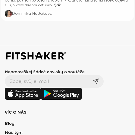
Ivanka po třech porodech zhubla 11 kilo, znovu našla sama sebe a objevila
sílu, o které dřív ani netušila. 💪💖
Dominika Hudáková
Nepromeškej žádné novinky a soutěže
VÍC O NÁS
Blog
Náš tým