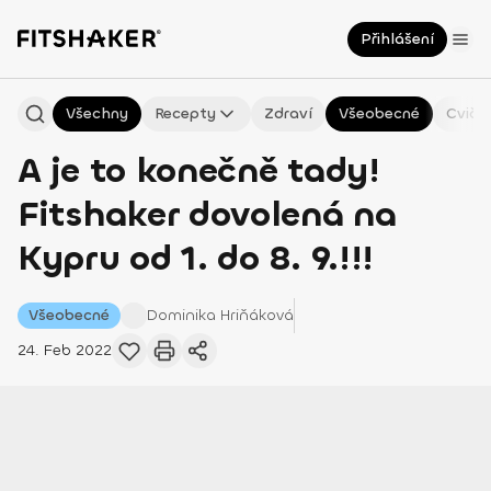
Přihlášení
Všechny
Recepty
Zdraví
Všeobecné
Cviče
A je to konečně tady!
Fitshaker dovolená na
Kypru od 1. do 8. 9.!!!
Všeobecné
Dominika
Hriňáková
24. Feb 2022