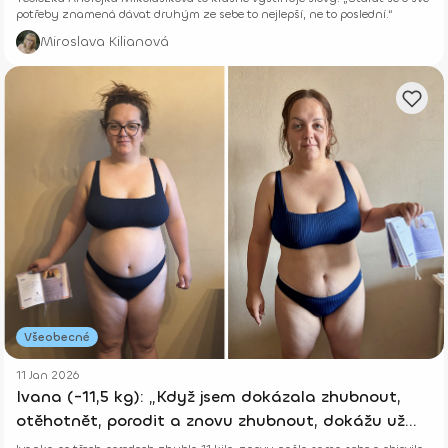
potřeby znamená dávat druhým ze sebe to nejlepší, ne to poslední.“
Miroslava Kilianová
Všeobecné
11 Jan 2026
Ivana (-11,5 kg): „Když jsem dokázala zhubnout,
otěhotnět, porodit a znovu zhubnout, dokážu už
opravdu všechno.“