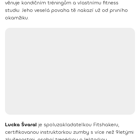
věnuje kondičním tréningům a vlastnímu fitness
studiu. Jeho veselá povaha tě nakazí už od prvního
okamžiku.
Lucka Švaral
je spoluzakladatelkou Fitshakeru,
certifikovanou instruktorkou zumby s více než 9letými
zkušenostmi, osobní trenérkou a lektorkou