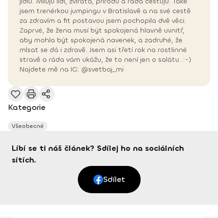
jídlu. Miluju lidi, zvířata, přírodu a ráda cestuju. Také
jsem trenérkou jumpingu v Bratislavě a na své cestě
za zdravím a fit postavou jsem pochopila dvě věci.
Zaprvé, že žena musí být spokojená hlavně uvnitř,
aby mohla být spokojená navenek, a zadruhé, že
mlsat se dá i zdravě. Jsem asi třetí rok na rostlinné
stravě a ráda vám ukážu, že to není jen o salátu. :-)
Najdete mě na IG: @svetbaj_mi
Kategorie
Všeobecné
Líbí se ti náš článek? Sdílej ho na sociálních
sítích.
Sdílet