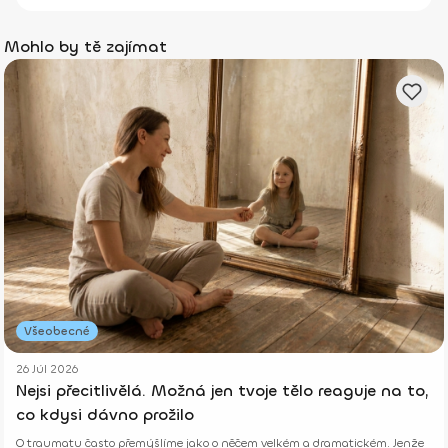
Mohlo by tě zajímat
Všeobecné
26 Júl 2026
Nejsi přecitlivělá. Možná jen tvoje tělo reaguje na to,
co kdysi dávno prožilo
O traumatu často přemýšlíme jako o něčem velkém a dramatickém. Jenže