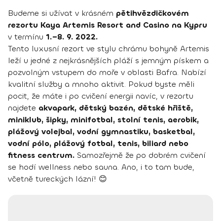
Budeme si užívat v krásném
pětihvězdičkovém
rezortu Kaya Artemis Resort and Casino na Kypru
v termínu
1.–8. 9. 2022.
Tento luxusní rezort ve stylu chrámu bohyně Artemis
leží u jedné z nejkrásnějších pláží s jemným pískem a
pozvolným vstupem do moře v oblasti Bafra. Nabízí
kvalitní služby a mnoho aktivit. Pokud byste měli
pocit, že máte i po cvičení energii navíc, v rezortu
najdete
akvapark, dětský bazén, dětské hřiště,
miniklub, šipky, minifotbal, stolní tenis, aerobik,
plážový volejbal, vodní gymnastiku, basketbal,
vodní pólo, plážový fotbal, tenis, biliard nebo
fitness centrum.
Samozřejmě že po dobrém cvičení
se hodí wellness nebo sauna. Ano, i to tam bude,
včetně tureckých lázní! 😊