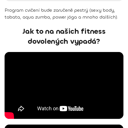
Program cvičení bude zaručeně pestrý (sexy body,
tabata, aqua zumba, power jóga a mnoho dalších).
Jak to na našich fitness
dovolených vypadá?