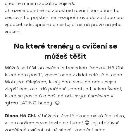
před termínem začátku zájezdu.
Uhrazené pojistné za zprostředkování komplexního
cestovního pojištění se nezapočítává do základu pro
výpočet odstupného a cestující nemá právo na jeho
vrácení.
Na které trenéry a cvičení se
můžeš těšit
Můžeš se těšit na cvičení s trenérkou Diankou Hô Chí,
která nám posílí, zpevní nebo zklidní celé tělo, nebo
Matejem Olejárem, který nám svou náladou nejen
zlepší den, ale i dá pořádně zabrat, a Luckou Švaral,
která se postará o naši náladu svým úsměvem v
rytmu LATINO hudby! 😊
Diana Hô Chí.
V běžném životě ekonomická ředitelka,
v tom našem nezastavitelné turbo! 😊 Její efektivně
zaměřená cvičení, ať už silová, kondiční nebo