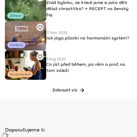
Znáš bylinku, ze které jsme si jako děti
dělali chrastítka? + RECEPT na ženský
čaj
Zdraví
17 Mar 2023
Jak jóga působí na hormonální systém?
Cvičení
5 Aug 2026
Co jíst před během, po něm a proč na
tom záleží
Stravování
Zobrazit víc
Doporučujeme ti