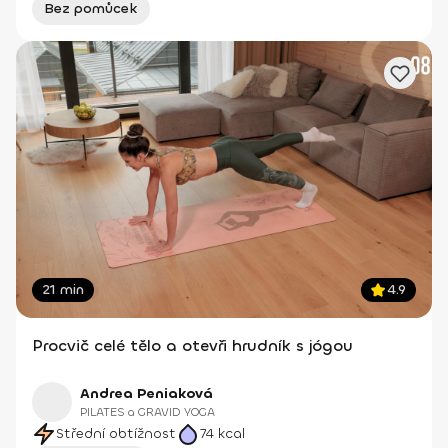
Bez pomůcek
21 min
4.9
Procvič celé tělo a otevři hrudník s jógou
Andrea Peniaková
PILATES a GRAVID YOGA
Střední obtížnost
74
kcal