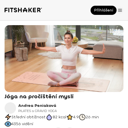
Přihlášení
Jóga na pročištění mysli
Andrea Peniaková
PILATES a GRAVID YOGA
Střední obtížnost
82
kcal
4.9
26 min
4356
vidění