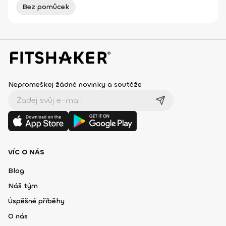
Bez pomůcek
Nepromeškej žádné novinky a soutěže
VÍC O NÁS
Blog
Náš tým
Úspěšné příběhy
O nás