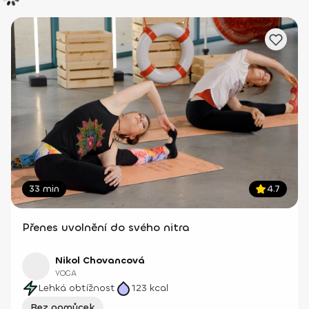
33 min
4.7
Přenes uvolnění do svého nitra
Nikol Chovancová
YOGA
Lehká obtížnost
123
kcal
Bez pomůcek