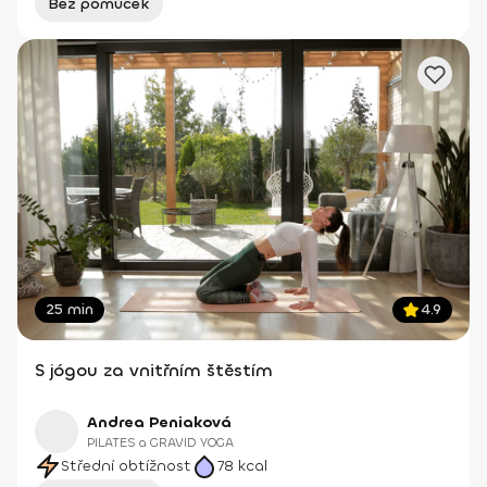
Bez pomůcek
25 min
4.9
S jógou za vnitřním štěstím
Andrea Peniaková
PILATES a GRAVID YOGA
Střední obtížnost
78
kcal