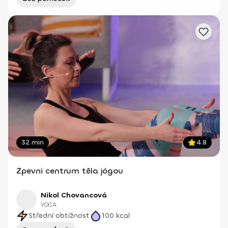
32 min
4.8
Zpevni centrum těla jógou
Nikol Chovancová
YOGA
Střední obtížnost
100
kcal