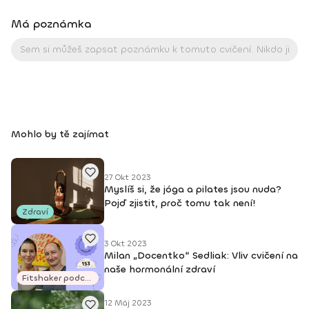
Má poznámka
Mohlo by tě zajímat
27 Okt 2023
Myslíš si, že jóga a pilates jsou nuda?
Pojď zjistit, proč tomu tak není!
Zdraví
3 Okt 2023
Milan „Docentko“ Sedliak: Vliv cvičení na
naše hormonální zdraví
Fitshaker podcasty
12 Máj 2023