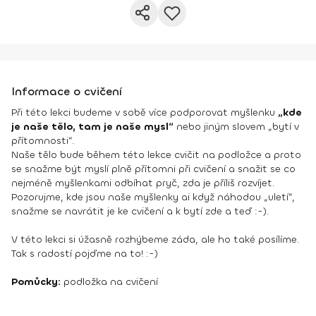
Informace o cvičení
Při této lekci budeme v sobě více podporovat myšlenku
„kde
je naše tělo, tam je naše mysl“
nebo jiným slovem „bytí v
přítomnosti“.
Naše tělo bude během této lekce cvičit na podložce a proto
se snažme být myslí plně přítomni při cvičení a snažit se co
nejméně myšlenkami odbíhat pryč, zda je příliš rozvíjet.
Pozorujme, kde jsou naše myšlenky ai když náhodou „uletí“,
snažme se navrátit je ke cvičení a k bytí zde a teď :-).
V této lekci si úžasně rozhýbeme záda, ale ho také posílíme.
Tak s radostí pojďme na to! :-)
Pomůcky:
podložka na cvičení