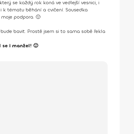
terý se každý rok koná ve vedlejší vesnici, i
li k tématu běhání a cvičení. Sousedka
e moje podpora. 🙂
o bude bavit. Prostě jsem si to sama sobě řekla
 se i manžel! 🙂