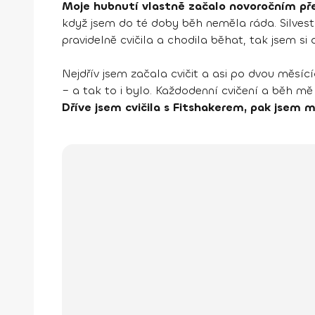
Moje hubnutí vlastně začalo novoročním p
když jsem do té doby běh neměla ráda. Silvest
pravidelně cvičila a chodila běhat, tak jsem s
Nejdřív jsem začala cvičit a asi po dvou měsící
– a tak to i bylo. Každodenní cvičení a běh mě
Dříve jsem cvičila s Fitshakerem, pak jsem m