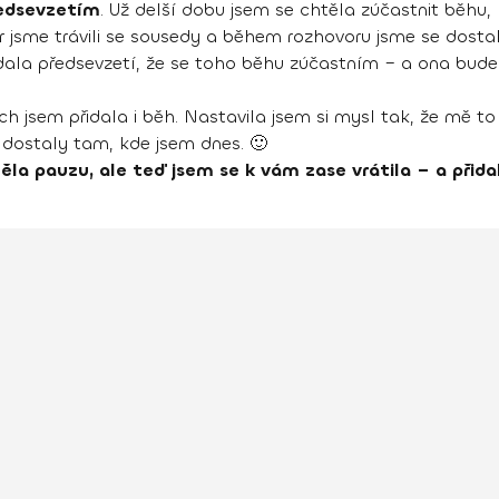
ředsevzetím
. Už delší dobu jsem se chtěla zúčastnit běhu, k
r jsme trávili se sousedy a během rozhovoru jsme se dosta
i dala předsevzetí, že se toho běhu zúčastním – a ona bud
ch jsem přidala i běh. Nastavila jsem si mysl tak, že mě t
 dostaly tam, kde jsem dnes. 🙂
ěla pauzu, ale teď jsem se k vám zase vrátila – a přidal