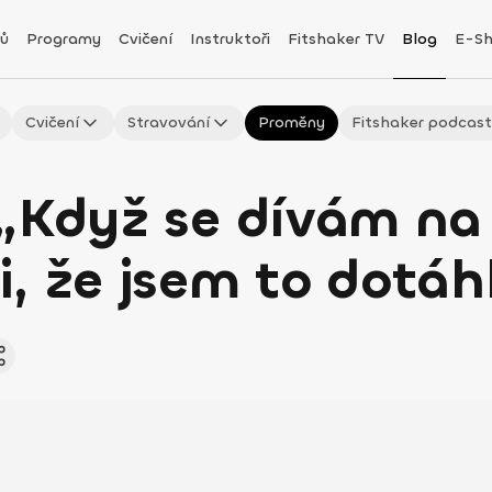
ů
Programy
Cvičení
Instruktoři
Fitshaker TV
Blog
E-S
Cvičení
Stravování
Proměny
Fitshaker podcas
„Když se dívám na 
, že jsem to dotáh