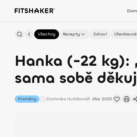
Dom
Všechny
Recepty
Zdraví
Všeobecné
Hanka (-22 kg): 
sama sobě děkuji
Proměny
Dominika
Hudáková
1. Mar 2025