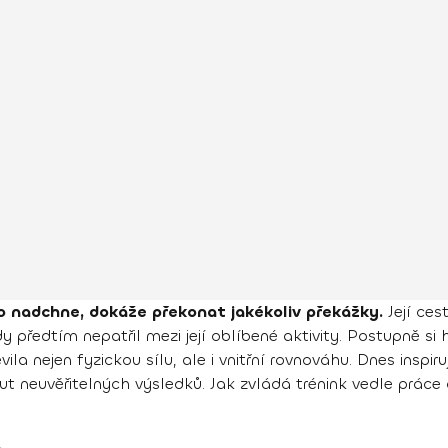
o nadchne, dokáže překonat jakékoliv překážky.
Její ces
 předtím nepatřil mezi její oblíbené aktivity. Postupně si 
la nejen fyzickou sílu, ale i vnitřní rovnováhu. Dnes inspir
neuvěřitelných výsledků. Jak zvládá trénink vedle práce 