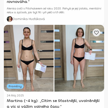
rovnováha.“
Alenka cvičí s Fitshakerem od roku 2020. Pohyb je její jistota, mentální
relax a způsob, jak být fit i při péči o tři děti.
Dominika Hudáková
Proměny
24 Máj 2025
Martina (-4 kg): „Cítím se šťastnější, uvolněnější
a víc si vážím volného času.“