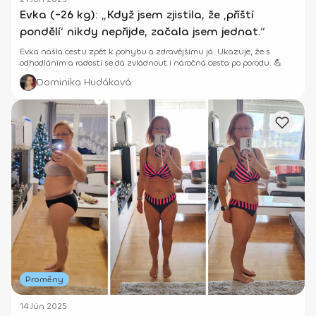
Evka (-26 kg): „Když jsem zjistila, že ‚příští
pondělí‘ nikdy nepřijde, začala jsem jednat.“
Evka našla cestu zpět k pohybu a zdravějšímu já. Ukazuje, že s
odhodláním a radostí se dá zvládnout i náročná cesta po porodu. 💪
Dominika Hudáková
Proměny
14 Jún 2025