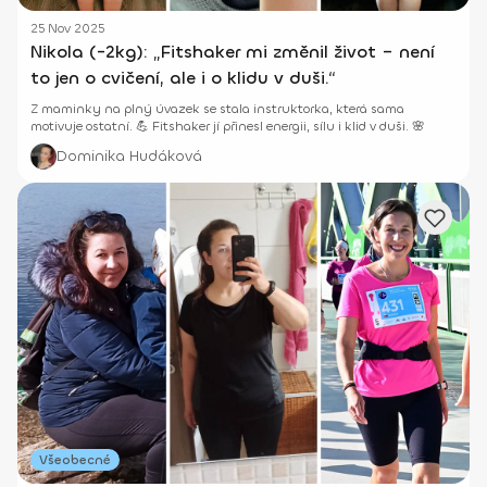
25 Nov 2025
Nikola (-2kg): „Fitshaker mi změnil život – není
to jen o cvičení, ale i o klidu v duši.“
Z maminky na plný úvazek se stala instruktorka, která sama
motivuje ostatní. 💪 Fitshaker jí přinesl energii, sílu i klid v duši. 🌸
Dominika Hudáková
Všeobecné