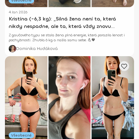
Všeobecné
4 Jan 2026
Kristína (-6,3 kg): „Silná žena není ta, která
nikdy nespadne, ale ta, která vždy znovu
vstane.“
Z gaučového typu se stala žena plná energie, která porazila lenost i
pochybnosti. Zhubla 6 kg a našla samu sebe. 💪💖
Dominika Hudáková
Všeobecné