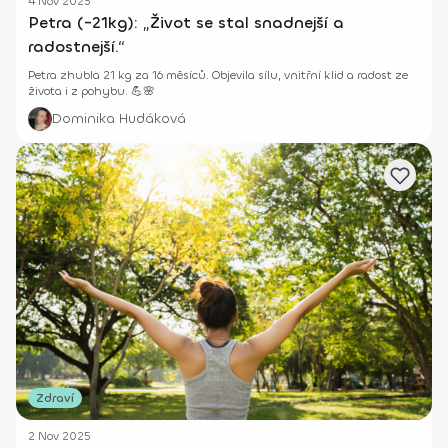
4 Nov 2025
Petra (-21kg): „Život se stal snadnejší a
radostnejší.“
Petra zhubla 21 kg za 16 měsíců. Objevila sílu, vnitřní klid a radost ze
života i z pohybu. 💪🌸
Dominika Hudáková
Zdraví
2 Nov 2025