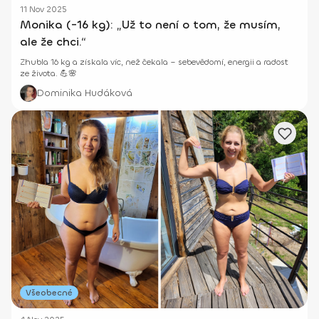
11 Nov 2025
Monika (-16 kg): „Už to není o tom, že musím,
ale že chci.“
Zhubla 16 kg a získala víc, než čekala – sebevědomí, energii a radost
ze života. 💪🌸
Dominika Hudáková
Všeobecné