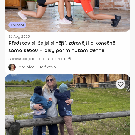
Cvičení
26 Aug 2025
Představ si, že jsi silnější, zdravější a konečně
sama sebou – díky pár minutám denně
A právě teď je ten ideální čas začít! 🌸
Dominika Hudáková