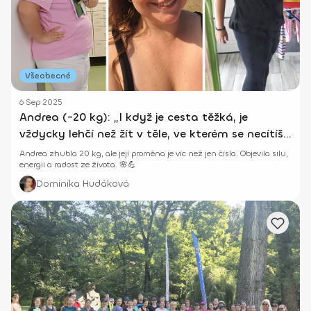
Všeobecné
6 Sep 2025
Andrea (-20 kg): „I když je cesta těžká, je
vždycky lehčí než žít v těle, ve kterém se necítíš
dobře.“
Andrea zhubla 20 kg, ale její proměna je víc než jen čísla. Objevila sílu,
energii a radost ze života. 🌸💪
Dominika Hudáková