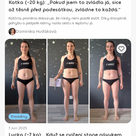
Katka (-20 kg): „Pokud jsem to zvládla já, sice
až těsně před padesátkou, zvládne to každá.“
Katčina proměna dokazuje, že nikdy není pozdě začít. Díky disciplíně,
pohybu a podpoře rodiny našla cestu k lepšímu já.
Dominika Hudáková
Proměny
7 Jún 2025
Lucka (-7 kg): „Když se cvičení stane návykem,