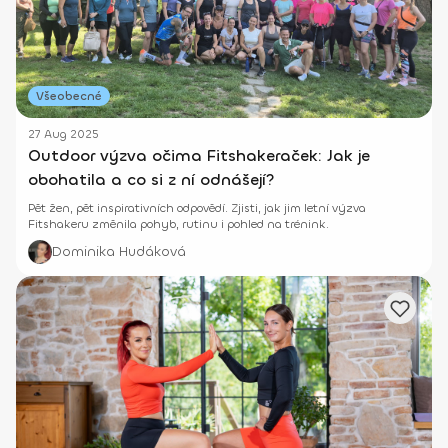
Všeobecné
27 Aug 2025
Outdoor výzva očima Fitshakeraček: Jak je
obohatila a co si z ní odnášejí?
Pět žen, pět inspirativních odpovědí. Zjisti, jak jim letní výzva
Fitshakeru změnila pohyb, rutinu i pohled na trénink.
Dominika Hudáková