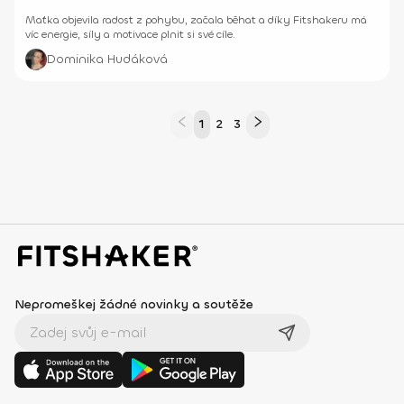
Maťka objevila radost z pohybu, začala běhat a díky Fitshakeru má
víc energie, síly a motivace plnit si své cíle.
Dominika Hudáková
1
2
3
Nepromeškej žádné novinky a soutěže