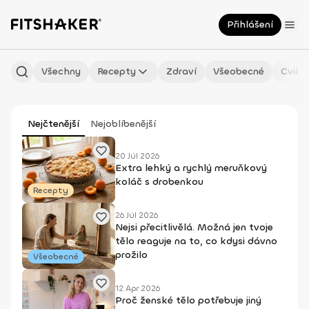
Přihlášení
Všechny
Recepty
Zdraví
Všeobecné
Cviče
Nejčtenější
Nejoblíbenější
20 Júl 2026
Extra lehký a rychlý meruňkový
koláč s drobenkou
Recepty
26 Júl 2026
Nejsi přecitlivělá. Možná jen tvoje
tělo reaguje na to, co kdysi dávno
prožilo
Všeobecné
12 Apr 2026
Proč ženské tělo potřebuje jiný