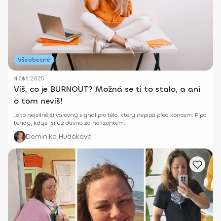
Všeobecné
4 Okt 2025
Víš, co je BURNOUT? Možná se ti to stalo, a ani
o tom nevíš!
Je to nejsilnější varovný signál pro tělo, který nepípá před koncem. Pípá
tehdy, když jsi už dávno za horizontem.
Dominika Hudáková