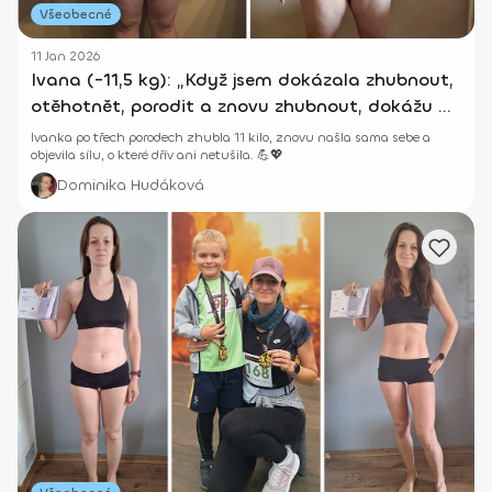
Všeobecné
11 Jan 2026
Ivana (-11,5 kg): „Když jsem dokázala zhubnout,
otěhotnět, porodit a znovu zhubnout, dokážu už
opravdu všechno.“
Ivanka po třech porodech zhubla 11 kilo, znovu našla sama sebe a
objevila sílu, o které dřív ani netušila. 💪💖
Dominika Hudáková