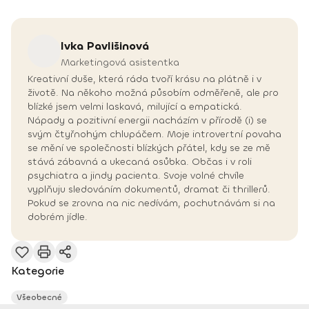
Ivka
Pavlišinová
Marketingová asistentka
Kreativní duše, která ráda tvoří krásu na plátně i v
životě. Na někoho možná působím odměřeně, ale pro
blízké jsem velmi laskavá, milující a empatická.
Nápady a pozitivní energii nacházím v přírodě (i) se
svým čtyřnohým chlupáčem. Moje introvertní povaha
se mění ve společnosti blízkých přátel, kdy se ze mě
stává zábavná a ukecaná osůbka. Občas i v roli
psychiatra a jindy pacienta. Svoje volné chvíle
vyplňuju sledováním dokumentů, dramat či thrillerů.
Pokud se zrovna na nic nedívám, pochutnávám si na
dobrém jídle.
Kategorie
Všeobecné