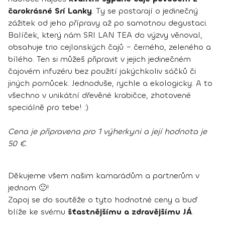
čarokrásné Srí Lanky
. Ty se postarají o jedinečný
zážitek od jeho přípravy až po samotnou degustaci.
Balíček, který nám SRI LAN TEA do výzvy věnoval,
obsahuje trio cejlonských čajů – černého, zeleného a
bílého. Ten si můžeš připravit v jejich jedinečném
čajovém infuzéru bez použití jakýchkoliv sáčků či
jiných pomůcek. Jednoduše, rychle a ekologicky. A to
všechno v unikátní dřevěné krabičce, zhotovené
speciálně pro tebe! :)
Cena je připravena pro 1 výherkyni a její hodnota je
50 €.
Děkujeme všem našim kamarádům a partnerům v
jednom 🙂!
Zapoj se do soutěže o tyto hodnotné ceny a buď
blíže ke svému
šťastnějšímu a zdravějšímu JÁ
.