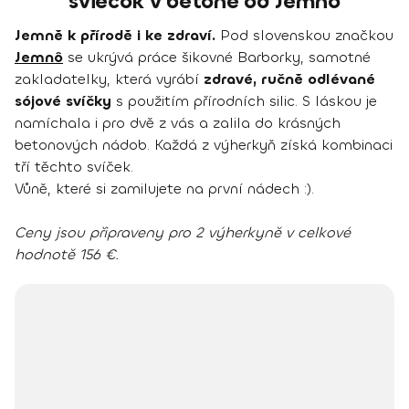
sviečok v betóne od Jemnô
Jemně k přírodě i ke zdraví.
Pod slovenskou značkou
Jemnô
se ukrývá práce šikovné Barborky, samotné
zakladatelky, která vyrábí
zdravé, ručně odlévané
sójové svíčky
s použitím přírodních silic. S láskou je
namíchala i pro dvě z vás a zalila do krásných
betonových nádob. Každá z výherkyň získá kombinaci
tří těchto svíček.
Vůně, které si zamilujete na první nádech :).
Ceny jsou připraveny pro 2 výherkyně v celkové
hodnotě 156 €.