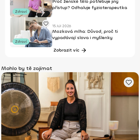
Proč ženské tělo potřebuje jiný
přístup? Odhaluje fyzioterapeutka
Zdraví
15 Júl 2026
Mozková mlha: Důvod, proč ti
vypadávají slova i myšlenky
Zdraví
Zobrazit víc
Mohlo by tě zajímat