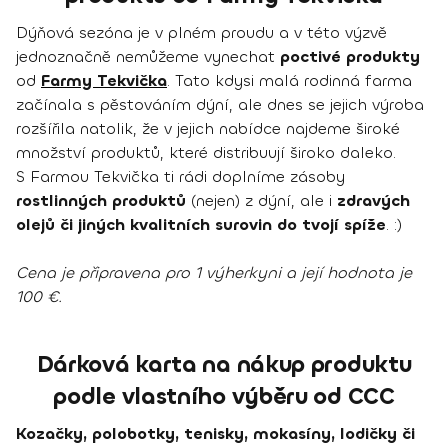
Dýňová sezóna je v plném proudu a v této výzvě
jednoznačně nemůžeme vynechat
poctivé produkty
od
Farmy Tekvička
. Tato kdysi malá rodinná farma
začínala s pěstováním dýní, ale dnes se jejich výroba
rozšířila natolik, že v jejich nabídce najdeme široké
množství produktů, které distribuují široko daleko.
S Farmou Tekvička ti rádi doplníme zásoby
rostlinných produktů
(nejen) z dýní, ale i
zdravých
olejů či jiných kvalitních surovin do tvojí spíže
. :)
Cena je připravena pro 1 výherkyni a její hodnota je
100 €.
Dárková karta na nákup produktu
podle vlastního výběru od CCC
Kozačky, polobotky, tenisky, mokasíny, lodičky či