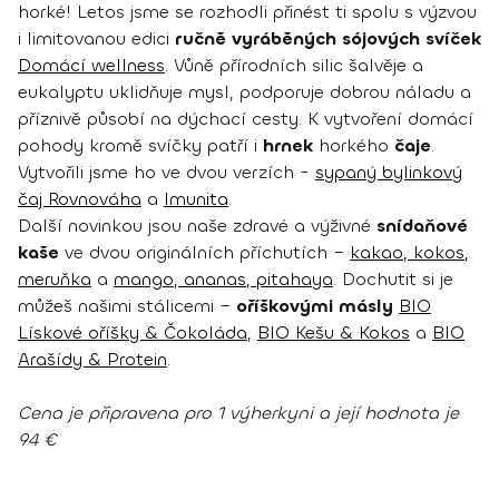
horké! Letos jsme se rozhodli přinést ti spolu s výzvou
i limitovanou edici
ručně vyráběných sójových svíček
Domácí wellness
. Vůně přírodních silic šalvěje a
eukalyptu uklidňuje mysl, podporuje dobrou náladu a
příznivě působí na dýchací cesty. K vytvoření domácí
pohody kromě svíčky patří i
hrnek
horkého
čaje
.
Vytvořili jsme ho ve dvou verzích -
sypaný bylinkový
čaj Rovnováha
a
Imunita
.
Další novinkou jsou naše zdravé a výživné
snídaňové
kaše
ve dvou originálních příchutích –
kakao, kokos,
meruňka
a
mango, ananas, pitahaya
. Dochutit si je
můžeš našimi stálicemi –
oříškovými másly
BIO
Lískové oříšky & Čokoláda
,
BIO Kešu & Kokos
a
BIO
Arašídy & Protein
.
Cena je připravena pro 1 výherkyni a její hodnota je
94 €