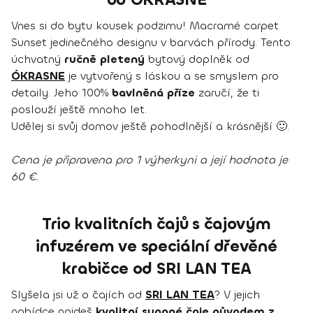
Vnes si do bytu kousek podzimu! Macramé carpet
Sunset jedinečného designu v barvách přírody. Tento
úchvatný
ručně pletený
bytový doplněk od
ÓKRASNE
je vytvořený s láskou a se smyslem pro
detaily. Jeho 100%
bavlněná příze
zaručí, že ti
poslouží ještě mnoho let.
Udělej si svůj domov ještě pohodlnější a krásnější 🙂.
Cena je připravena pro 1 výherkyni a její hodnota je
60 €.
Trio kvalitních čajů s čajovým
infuzérem ve speciální dřevěné
krabičce od SRI LAN TEA
Slyšela jsi už o čajích od
SRI LAN TEA
? V jejich
nabídce najdeš
kvalitní sypané čaje původem z