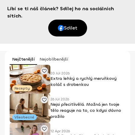
Líbí se ti náš článek? Sdílej ho na sociálních
sítích.
Sdílet
Nejčtenější
Nejoblíbenější
20 Júl 2026
Extra lehký a rychlý meruňkový
koláč s drobenkou
Recepty
26 Júl 2026
Nejsi přecitlivělá. Možná jen tvoje
tělo reaguje na to, co kdysi dávno
prožilo
Všeobecné
12 Apr 2026