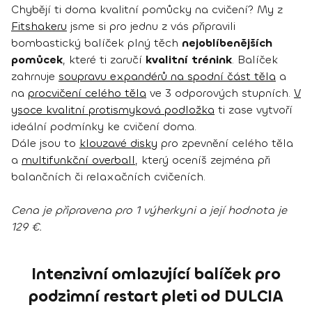
Chybějí ti doma kvalitní pomůcky na cvičení? My z
Fitshakeru
jsme si pro jednu z vás připravili
bombastický balíček plný těch
nejoblíbenějších
pomůcek
, které ti zaručí
kvalitní trénink
. Balíček
zahrnuje
soupravu expandérů na spodní část těla
a
na
procvičení celého těla
ve 3 odporových stupních.
V
ysoce kvalitní protismyková podložka
ti zase vytvoří
ideální podmínky ke cvičení doma.
Dále jsou to
klouzavé disky
pro zpevnění celého těla
a
multifunkční overball
, který oceníš zejména při
balančních či relaxačních cvičeních.
Cena je připravena pro 1 výherkyni a její hodnota je
129 €.
Intenzivní omlazující balíček pro
podzimní restart pleti od DULCIA