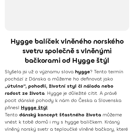
Hygge balíček vlněného norského
svetru společně s vlněnými
bačkorami od Hygge štýl
Slyšela jsi už o významu slova
hygge
? Tento termín
pochází z Dánska a můžeme ho definovat jako
„útulno“, pohodlí, životní styl či nálada nebo
radost ze života
. Hygge je důležité cítit. A právě
pocit dánské pohody k nám do Česka a Slovenska
přinesl
Hygge štýl
.
Tento
dánský koncept šťastného života
můžeme
vnést k tobě domů i my s hygge balíčkem. Krásný
vlněný norský svetr a teploučké vlněné bačkory, které