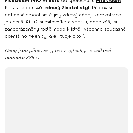
FitStream PRO mixéru
od společnosti
FitStream
.
Nos s sebou svůj
zdravý životní styl
. Připrav si
oblíbené smoothie či jiný zdravý nápoj, kamkoliv se
jen hneš. Ať už jsi milovníkem sportu, podnikáš, jsi
zaneprázdněný rodič, nebo klidně i všechno současně,
oceníš ho nejen ty, ale i tvoje okolí.
Ceny jsou připraveny pro 7 výherkyň v celkové
hodnotě 385 €.