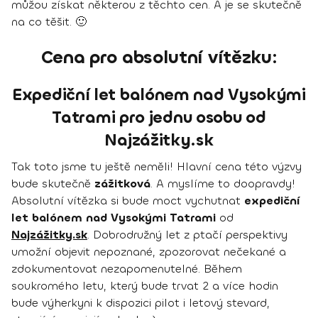
můžou získat některou z těchto cen. A je se skutečně
na co těšit. 🙂
Cena pro absolutní vítězku:
Expediční let balónem nad Vysokými
Tatrami pro jednu osobu od
Najzážitky.sk
Tak toto jsme tu ještě neměli! Hlavní cena této výzvy
bude skutečně
zážitková
. A myslíme to doopravdy!
Absolutní vítězka si bude moct vychutnat
expediční
let balónem nad Vysokými Tatrami
od
Najzážitky.sk
. Dobrodružný let z ptačí perspektivy
umožní objevit nepoznané, zpozorovat nečekané a
zdokumentovat nezapomenutelné. Během
soukromého letu, který bude trvat 2 a více hodin
bude výherkyni k dispozici pilot i letový stevard,