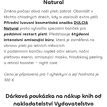
Natural
Změna počasí dává naší pleti zabrat. Obzvlášť v
těchto chladných dnech, kdy si zaslouží extra péči.
Přírodní luxusní kosmetická značka
DULCIA
Natural
proto vytvořila speciální balíček pro
podzimní restart pleti
. Představuje
6týdenní
intenzivní omlazující kúru
, která je zaměřená na
obnovu pleti po letních měsících.
V podzimním balíčku najdeš oční sérum, noční
pleťovou esenci, omlazující masku, hloubkový peeling
a retinol booster – night care.
Cena je připravena pro 1 výherkyni a její hodnota je
100 €.
Dárková poukázka na nákup knih od
nakladatelství Vydavateľstvo