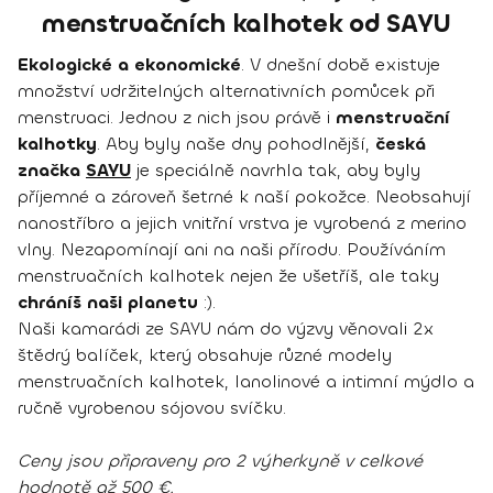
menstruačních kalhotek od SAYU
Ekologické a ekonomické
. V dnešní době existuje
množství udržitelných alternativních pomůcek při
menstruaci. Jednou z nich jsou právě i
menstruační
kalhotky
. Aby byly naše dny pohodlnější,
česká
značka
SAYU
je speciálně navrhla tak, aby byly
příjemné a zároveň šetrné k naší pokožce. Neobsahují
nanostříbro a jejich vnitřní vrstva je vyrobená z merino
vlny. Nezapomínají ani na naši přírodu. Používáním
menstruačních kalhotek nejen že ušetříš, ale taky
chráníš naši planetu
:).
Naši kamarádi ze SAYU nám do výzvy věnovali 2x
štědrý balíček, který obsahuje různé modely
menstruačních kalhotek, lanolinové a intimní mýdlo a
ručně vyrobenou sójovou svíčku.
Ceny jsou připraveny pro 2 výherkyně v celkové
hodnotě až 500 €.