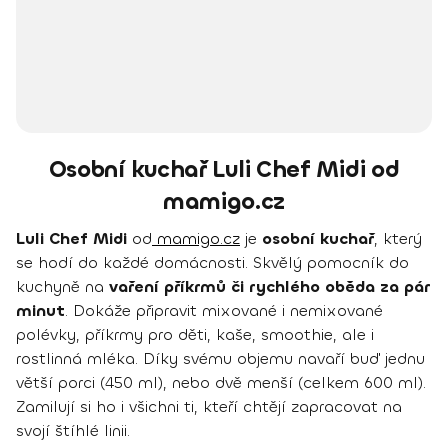
Osobní kuchař Luli Chef Midi od
mamigo.cz
Luli Chef Midi
od
mamigo.cz
je
osobní kuchař
, který
se hodí do každé domácnosti. Skvělý pomocník do
kuchyně na
vaření příkrmů či rychlého oběda za pár
minut
. Dokáže připravit mixované i nemixované
polévky, příkrmy pro děti, kaše, smoothie, ale i
rostlinná mléka. Díky svému objemu navaří buď jednu
větší porci (450 ml), nebo dvě menší (celkem 600 ml).
Zamilují si ho i všichni ti, kteří chtějí zapracovat na
svojí štíhlé linii.