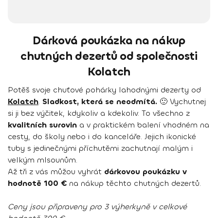
Dárková poukázka na nákup
chutných dezertů od společnosti
Kolatch
Potěš svoje chuťové pohárky lahodnými dezerty od
Kolatch
.
Sladkost, která se neodmítá.
🙂 Vychutnej
si ji bez výčitek, kdykoliv a kdekoliv. To všechno z
kvalitních surovin
a v praktickém balení vhodném na
cesty, do školy nebo i do kanceláře. Jejich ikonické
tuby s jedinečnými příchutěmi zachutnají malým i
velkým mlsounům.
Až tři z vás můžou vyhrát
dárkovou poukázku v
hodnotě 100 €
na nákup těchto chutných dezertů.
Ceny jsou připraveny pro 3 výherkyně v celkové