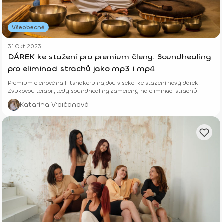
Všeobecné
31 Okt 2023
DÁREK ke stažení pro premium členy: Soundhealing
pro eliminaci strachů jako mp3 i mp4
Premium členové na Fitshakeru najdou v sekci ke stažení nový dárek.
Zvukovou terapii, tedy soundhealing zaměřený na eliminaci strachů.
Katarína Vrbičanová