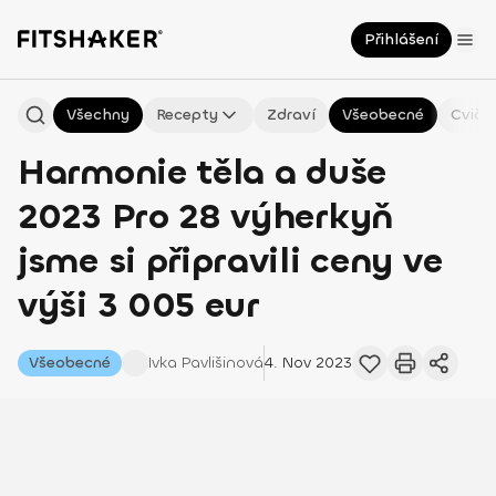
Přihlášení
Všechny
Recepty
Zdraví
Všeobecné
Cviče
Harmonie těla a duše
2023 Pro 28 výherkyň
jsme si připravili ceny ve
výši 3 005 eur
Všeobecné
Ivka
Pavlišinová
4. Nov 2023