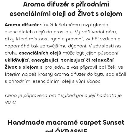
Aroma difuzér s přírodními
esenciálními oleji od Život s olejom
Aroma difuzér
slouží k šetrnému rozptylování
esenciálních olejů do prostoru. Vytváří vodní páru,
díky které místnost rychle provoní, zvlhčí vzduch a
napomáhá tak zdravějšímu dýchání. V závislosti na
druhu
esenciálních olejů
může být jejich působení
uklidňující, energizující, tonizujucí či relaxační
.
Život s olejom
si pro jednu z vás připravil balíček, ve
kterém najdeš krásný aroma difuzér do bytu společně
s přírodními esenciálními oleji s vůní Vánoc.
Cena je připravena pro 1 výherkyni a její hodnota je
90 €.
Handmade macramé carpet Sunset
od ÓKRASNE