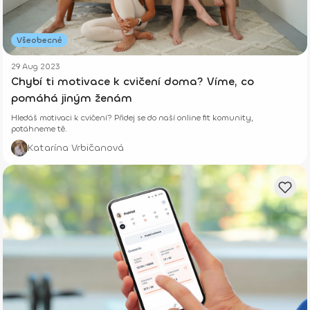
Všeobecné
29 Aug 2023
Chybí ti motivace k cvičení doma? Víme, co
pomáhá jiným ženám
Hledáš motivaci k cvičení? Přidej se do naší online fit komunity,
potáhneme tě.
Katarína Vrbičanová