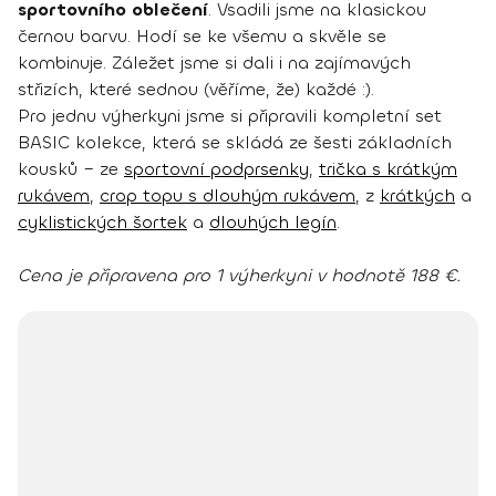
sportovního oblečení
. Vsadili jsme na klasickou
černou barvu. Hodí se ke všemu a skvěle se
kombinuje. Záležet jsme si dali i na zajímavých
střizích, které sednou (věříme, že) každé :).
Pro jednu výherkyni jsme si připravili kompletní set
BASIC kolekce, která se skládá ze šesti základních
kousků – ze
sportovní podprsenky
,
trička s krátkým
rukávem
,
crop topu s dlouhým rukávem
, z
krátkých
a
cyklistických šortek
a
dlouhých legín
.
Cena je připravena pro 1 výherkyni v hodnotě 188 €.