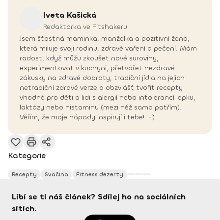
Iveta
Kašická
Redaktorka ve Fitshakeru
Jsem šťastná maminka, manželka a pozitivní žena,
která miluje svoji rodinu, zdravé vaření a pečení. Mám
radost, když můžu zkoušet nové suroviny,
experimentovat v kuchyni, přetvářet nezdravé
zákusky na zdravé dobroty, tradiční jídla na jejich
netradiční zdravé verze a obzvlášť tvořit recepty
vhodné pro děti a lidi s alergií nebo intolerancí lepku,
laktózy nebo histaminu (mezi něž sama patřím).
Věřím, že moje nápady inspirují i tebe! :-)
Kategorie
Recepty
Svačina
Fitness dezerty
Líbí se ti náš článek? Sdílej ho na sociálních
sítích.