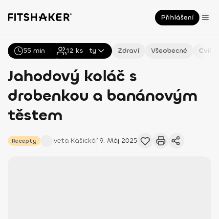
Přihlášení
55 min
Všechny
12
Recepty
ks
Zdraví
Všeobecné
Cviče
Jahodový koláč s
drobenkou a banánovým
těstem
Iveta
Kašická
19. Máj 2025
Recepty