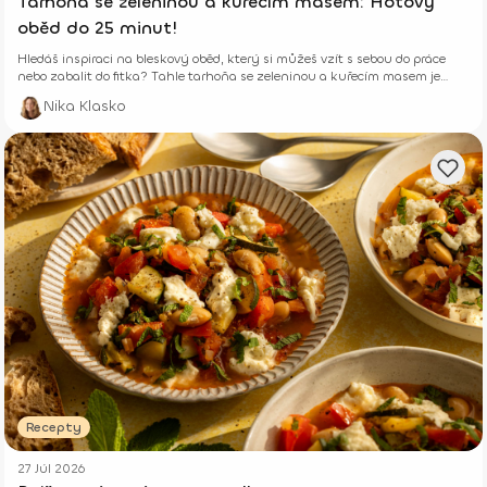
Tarhoňa se zeleninou a kuřecím masem: Hotový
oběd do 25 minut!
Hledáš inspiraci na bleskový oběd, který si můžeš vzít s sebou do práce
nebo zabalit do fitka? Tahle tarhoňa se zeleninou a kuřecím masem je
skutečná trefa do černého.
Nika Klasko
Recepty
27 Júl 2026