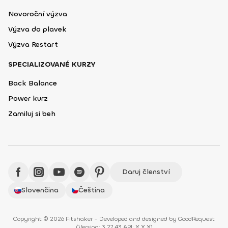
Novoroční výzva
Výzva do plavek
Výzva Restart
SPECIALIZOVANÉ KURZY
Back Balance
Power kurz
Zamiluj si beh
Daruj členství
Slovenčina
Čeština
Copyright © 2026 Fitshaker - Developed and designed by
GoodRequest
(
Version: 3.27.43 API: X.X.X
)