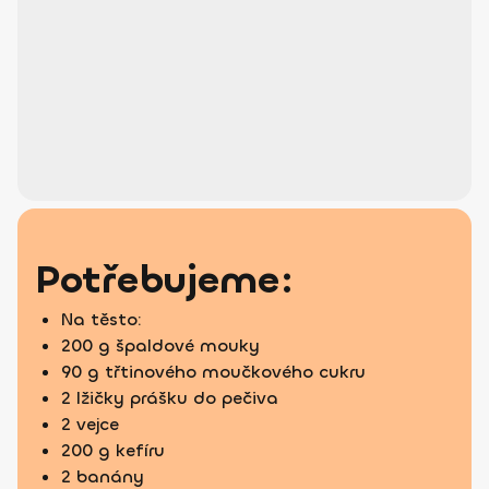
Potřebujeme:
Na těsto:
200 g špaldové mouky
90 g třtinového moučkového cukru
2 lžičky prášku do pečiva
2 vejce
200 g kefíru
2 banány