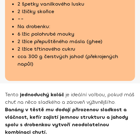
2 špetky vanilkového lusku
2 lžičky skořice
--
Na drobenku:
6 lžic polohrubé mouky
2 lžíce přepuštěného másla (ghee)
2 lžíce třtinového cukru
cca 300 g čerstvých jahod (překrojených
napůl)
Tento
jednoduchý koláč
je ideální volbou, pokud máš
chuť na něco sladkého a zároveň výživnějšího.
Banány v těstě mu dodají přirozenou sladkost a
vláčnost, kefír zajistí jemnou strukturu a jahody
spolu s drobenkou vytvoří neodolatelnou
kombinaci chutí.