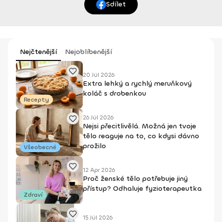
Sdílet
Nejčtenější
Nejoblíbenější
20 Júl 2026
Extra lehký a rychlý meruňkový
koláč s drobenkou
Recepty
26 Júl 2026
Nejsi přecitlivělá. Možná jen tvoje
tělo reaguje na to, co kdysi dávno
prožilo
Všeobecné
12 Apr 2026
Proč ženské tělo potřebuje jiný
přístup? Odhaluje fyzioterapeutka
Zdraví
15 Júl 2026