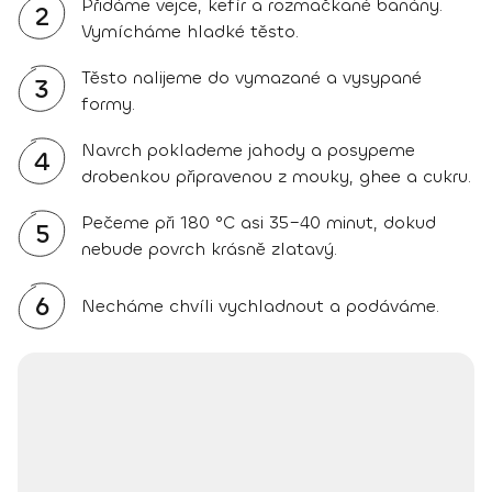
Přidáme vejce, kefír a rozmačkané banány.
2
Vymícháme hladké těsto.
Těsto nalijeme do vymazané a vysypané
3
formy.
Navrch poklademe jahody a posypeme
4
drobenkou připravenou z mouky, ghee a cukru.
Pečeme při 180 °C asi 35–40 minut, dokud
5
nebude povrch krásně zlatavý.
6
Necháme chvíli vychladnout a podáváme.