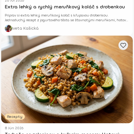
20 Júl 2026
Extra lehký a rychlý meruňkový koláč s drobenkou
Priprav si extra lehký meruňkový koláč s křupavou drobenkou.
Jednoduchý recept z jogurtového těsta se šťavnatými meruňkami, hotový
z pár surovin.
Iveta Kašická
Recepty
8 Jún 2026