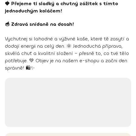
🍓 Přejeme ti sladký a chutný zážitek s tímto
jednoduchým koláčem!
🥣 Zdravá snídaně na dosah!
Vychutnej si lahodné a výživné kaše, které tě zasytí a
dodají energii na celý den. 🌞 Jednoduchá příprava,
skvělá chuť a kvalitní složení – přesně to, co tvé tělo
potřebuje. 💚 Objev je na našem e-shopu a začni den
správně! 🛍️✨