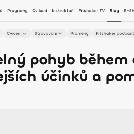
ů
Programy
Cvičení
Instruktoři
Fitshaker TV
Blog
E-S
Cvičení
Stravování
Proměny
Fitshaker podcas
elný pohyb během
lejších účinků a pom