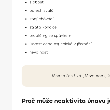
slabost
bolesti svalů
zadýchávání
ztráta kondice
problémy se spánkem
úzkost nebo psychické vyčerpání
nevolnost
Mnoho žen říká: „Mám pocit, že
Proč může neaktivita únavu j