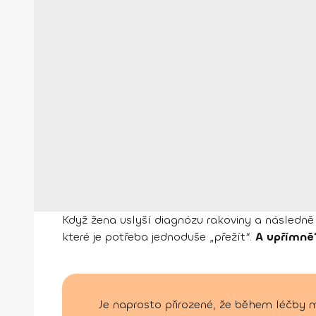
Když žena uslyší diagnózu rakoviny a následně 
které je potřeba jednoduše „přežít“.
A upřímně
Je naprosto přirozené, že během léčby m