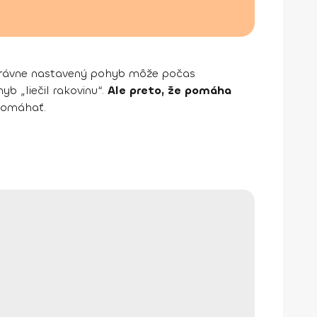
správne nastavený pohyb môže počas
yb „liečil rakovinu“.
Ale preto, že pomáha
pomáhať.