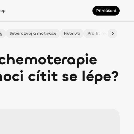
hop
Přihlášení
ty
Seberozvoj a motivace
Hubnutí
Pro fit maminky
LÉ
 chemoterapie
oci cítit se lépe?