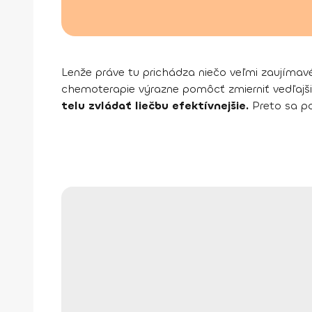
Lenže práve tu prichádza niečo veľmi zaujím
chemoterapie výrazne pomôcť zmierniť vedľajšie ú
telu zvládať liečbu efektívnejšie.
Preto sa p