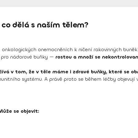
 co dělá s naším tělem?
ři onkologických onemocněních k ničení rakovinných buněk
cké pro nádorové buňky —
rostou a množí se nekontrolovan
ívá v tom, že v těle máme i zdravé buňky, které se ob
munitního systému. A právě proto se během léčby objevují v
Může se objevit: