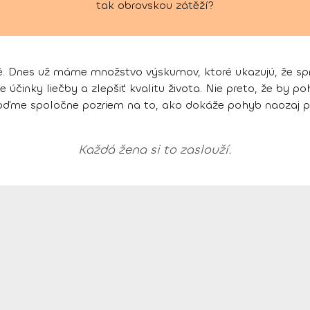
tak obrovskou zátěží?
avé. Dnes už máme množstvo výskumov, ktoré ukazujú, že 
činky liečby a zlepšiť kvalitu života. Nie preto, že by poh
oďme spoločne pozriem na to, ako dokáže pohyb naozaj 
Každá žena si to zaslouží.