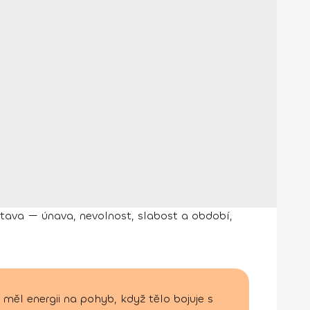
dstava — únava, nevolnost, slabost a období,
měl energii na pohyb, když tělo bojuje s