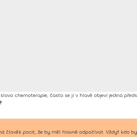
slovo chemoterapie, často se jí v hlavě objeví jediná pře
?
á člověk pocit, že by měl hlavně odpočívat. Vždyť kdo by 