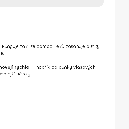
. Funguje tak, že pomocí léků zasahuje buňky,
ě.
novují rychle
— například buňky vlasových
edlejší účinky.