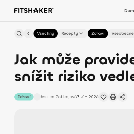
Dom
Všechny
Recepty
Zdraví
Všeobecné
Jak může pravid
snížit riziko ved
Zdraví
Jessica
Zatlkajová
7. Jún 2026