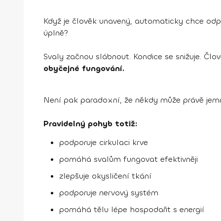
Když je člověk unavený, automaticky chce odp
úplně?
Svaly začnou slábnout. Kondice se snižuje. Člově
obyčejné fungování.
Není pak paradoxní, že někdy může právě jem
Pravidelný pohyb totiž:
podporuje cirkulaci krve
pomáhá svalům fungovat efektivněji
zlepšuje okysličení tkání
podporuje nervový systém
pomáhá tělu lépe hospodařit s energií