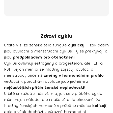
Zdraví cyklu
Určitě víš, že ženské tělo funguje
cyklicky
– základem
jsou ovulační a menstruační cyklus. Ty se překrývají a
jsou
předpokladem pro otěhotnění
.
Cyklus ovlivňují estrogeny a progesteron, ale i LH a
FSH. Jejich měnící se hladiny zajišťují ovulaci a
menstruaci, přičemž
změny v hormonálním profilu
vedoucí k poruchám ovulace jsou jedněmi z
nejčastějších příčin ženské neplodnosti
!
Určitě si každá z nás všimla, jak se v průběhu cyklu
mění nejen nálada, ale i naše tělo. Je přirozené, že
hladiny ženských hormonů v průběhu měsíce
kolísají
,
pokud však dochází k výrazné hormonální