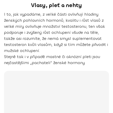
Vlasy, pleť a nehty
I to, jak vypadáme, z velké části ovlivňují hladiny
ženských pohlavních hormonů, kvalitu i růst vlasů z
velké míry ovlivňuje množství testosteronu, ten však
podporuje i zvýšený růst ochlupení všude na těle,
takže asi rozumíte, že nemá smysl suplementovat
testosteron kvůli vlasům, když si tím můžete přivodit i
mužské ochlupení.
Stejně tak i v případě mastné či aknózní pleti jsou
nejčastějšími „pachateli“ ženské hormony.