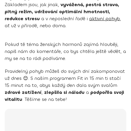
Základem jsou, jak jinak,
vyvážená, pestrá strava,
pitný režim, udržování optimální hmotnosti,
redukce stresu
a v neposlední řadě i
aktivní pohyb
,
ať už v přírodě, nebo doma.
Pokud tě téma ženských hormonů zajímá hlouběji,
napiš nám do komentáře, co bys chtěla ještě vědět, a
my se na to rádi podíváme.
Pravidelný pohyb můžeš do svých dní zakomponovat
už dnes 😊. S naším programem Fit in 15 min ti stačí
15 minut na to, abys každý den dala svým svalům
zdravé zatížení
,
zlepšila si náladu
a
podpořila svoji
vitalitu
. Těšíme se na tebe!