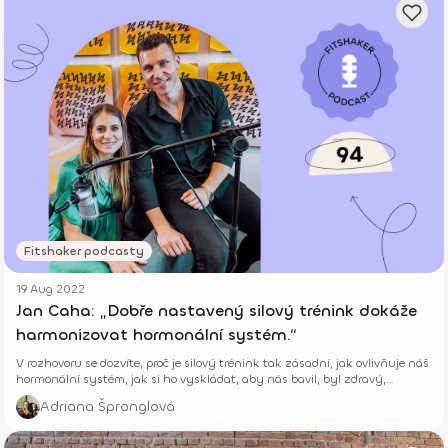
Fitshaker podcasty
19 Aug 2022
Jan Caha: „Dobře nastavený silový trénink dokáže
harmonizovat hormonální systém.“
V rozhovoru se dozvíte, proč je silový trénink tak zásadní, jak ovlivňuje náš
hormonální systém, jak si ho vyskládat, aby nás bavil, byl zdravý,
funkční a účinný.
Adriana Špronglová