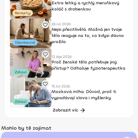
Extra lehký a rychlý meruňkový
koláč s drobenkou
Recepty
26 Júl 2026
Nejsi přecitlivělá. Možná jen tvoje
tělo reaguje na to, co kdysi dávno
prožilo
Všeobecné
12 Apr 2026
Proč ženské tělo potřebuje jiný
přístup? Odhaluje fyzioterapeutka
Zdraví
15 Júl 2026
Mozková mlha: Důvod, proč ti
vypadávají slova i myšlenky
Zdraví
Zobrazit víc
Mohlo by tě zajímat