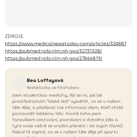
ZDROJE:
https://www.medicalnewstoday.com/articles/324887
https://pubmed.ncbi.nlm.nih.gov/32731328/
https://pubmed.ncbi.nlm.nih.gov/27866819/
Bea
Loffayová
Redaktorka ve Fitshakeru
Jsem studentkou medicíny, líbí se mi, jak lze
prostřednictvím "lidské řeči" vysvětlit, co se v našem
těle děje, a předávat tak informace všem, kteří chtějí
porozumět lidskému tělu. Kromě toho jsem
fanouškem cestování, poznávání a dobrého jídla a
tyto svoje vášně se snažím přenést i do svých článků.
Pokud tě zajímá, co se v našem těle děje při sportu