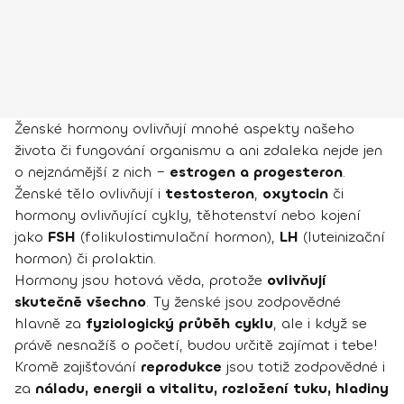
Ženské hormony ovlivňují mnohé aspekty našeho
života či fungování organismu a ani zdaleka nejde jen
o nejznámější z nich –
estrogen a progesteron
.
Ženské tělo ovlivňují i
testosteron
,
oxytocin
či
hormony ovlivňující cykly, těhotenství nebo kojení
jako
FSH
(folikulostimulační hormon),
LH
(luteinizační
hormon) či prolaktin.
Hormony jsou hotová věda, protože
ovlivňují
skutečně všechno
. Ty ženské jsou zodpovědné
hlavně za
fyziologický průběh cyklu
, ale i když se
právě nesnažíš o početí, budou určitě zajímat i tebe!
Kromě zajišťování
reprodukce
jsou totiž zodpovědné i
za
náladu, energii a vitalitu, rozložení tuku, hladiny