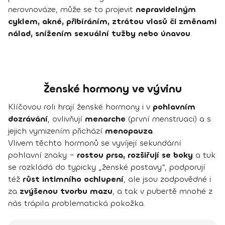
nerovnováze, může se to projevit
nepravidelným
cyklem, akné, přibíráním, ztrátou vlasů či změnami
nálad, snížením sexuální tužby nebo únavou
.
Ženské hormony ve vývinu
Klíčovou roli hrají ženské hormony i v
pohlavním
dozrávání
, ovlivňují
menarche
(první menstruaci) a s
jejich vymizením přichází
menopauza
.
Vlivem těchto hormonů se vyvíjejí sekundární
pohlavní znaky –
rostou prsa, rozšiřují se boky
a tuk
se rozkládá do typicky „ženské postavy“, podporují
též
růst intimního ochlupení
, ale jsou zodpovědné i
za
zvýšenou tvorbu mazu
, a tak v pubertě mnohé z
nás trápila problematická pokožka.