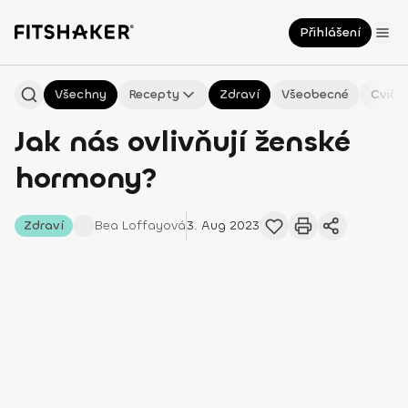
Přihlášení
Všechny
Recepty
Zdraví
Všeobecné
Cviče
Jak nás ovlivňují ženské
hormony?
Zdraví
Bea
Loffayová
3. Aug 2023