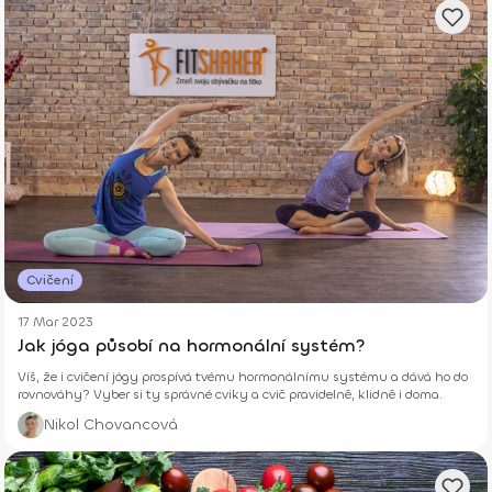
Cvičení
17 Mar 2023
Jak jóga působí na hormonální systém?
Víš, že i cvičení jógy prospívá tvému hormonálnímu systému a dává ho do
rovnováhy? Vyber si ty správné cviky a cvič pravidelně, klidně i doma.
Nikol Chovancová