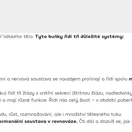
ř lidského těla.
Tyto buňky řídí tři důležité systémy:
inní a nervová soustava se navzájem prolínají a řídí spolu
m
ídí tři žlázy s vnitřní sekrecí (štítnou žlázu, nadledvink
 mají různé funkce. Řídí nás celý život – v období pubert
adu, růst, rozmnožování, ale i množství tělesného tuku.
hormonální soustava v rovnováze.
Čti dál a dozvíš se, jak