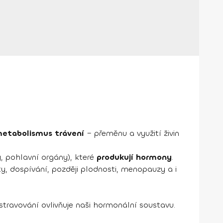
etabolismus trávení
– přeměnu a využití živin
y, pohlavní orgány), které
produkují hormony
.
y, dospívání, později plodnosti, menopauzy a i
 stravování ovlivňuje naši hormonální soustavu.