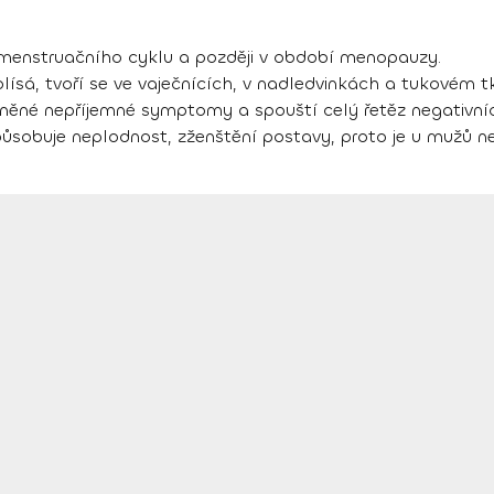
enstruačního cyklu a později v období menopauzy.
sá, tvoří se ve vaječnících, v nadledvinkách a tukovém t
íněné nepříjemné symptomy a spouští celý řetěz negativníc
sobuje neplodnost, zženštění postavy, proto je u mužů nej