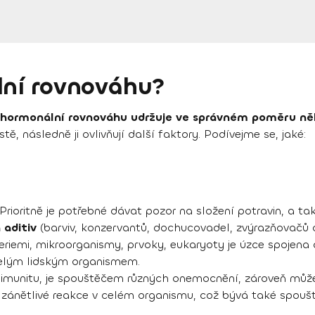
lní rovnováhu?
hormonální rovnováhu udržuje ve správném poměru něk
, následně ji ovlivňují další faktory. Podívejme se, jaké:
Prioritně je potřebné dávat pozor na složení potravin, a ta
 aditiv
(barviv, konzervantů, dochucovadel, zvýrazňovačů chu
riemi, mikroorganismy, prvoky, eukaryoty je úzce spojena
celým lidským organismem.
imunitu, je spouštěčem různých onemocnění, zároveň může
t zánětlivé reakce v celém organismu, což bývá také spoušt