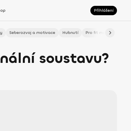
hop
Přihlášení
ty
Seberozvoj a motivace
Hubnutí
Pro fit maminky
LÉ
onální soustavu?