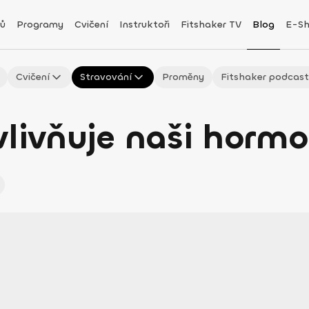
ů
Programy
Cvičení
Instruktoři
Fitshaker TV
Blog
E-S
Cvičení
Stravování
Proměny
Fitshaker podcas
vlivňuje naši horm