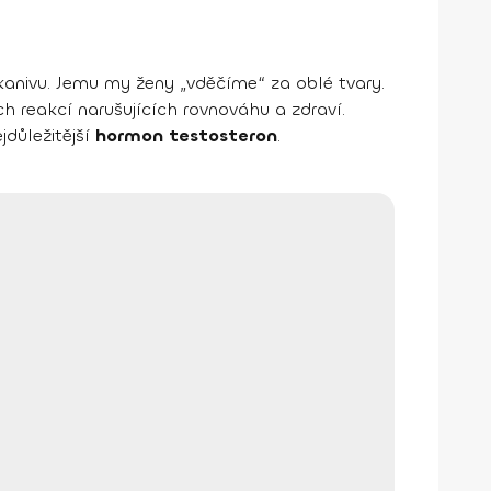
kanivu. Jemu my ženy „vděčíme“ za oblé tvary.
h reakcí narušujících rovnováhu a zdraví.
důležitější
hormon testosteron
.