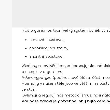
Náš organismus tvoří velký systém buněk uvnit
nervová soustava,
endokrinní soustava,
imunitní soustava.
Všechny se ovlivňují a spolupracují, ale endokr
a energie v organismu.
Adenohypofýza (podmozková žláza, část mozku) ř
Hormony v našem těle jsou ve větším množství a
ve stáří.
Ovlivňují a regulují náš metabolismus, naši nál
Pro naše zdraví je potřebné, aby byla celá 