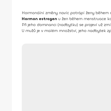
Hormonální změny navíc potrápí ženy během m
Hormon estrogen
u žen během menstruace kolí
Při jeho dominanci (nadbytku) se projeví už zm
U mužů je v malém množství, jeho nadbytek způ