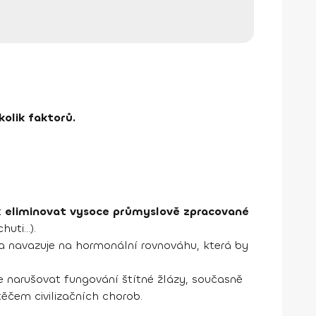
olik faktorů.
k
eliminovat vysoce průmyslově zpracované
ti...).
 a navazuje na hormonální rovnováhu, která by
 narušovat fungování štítné žlázy, současně
ěčem civilizačních chorob.