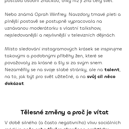
postava osobní značkou, díky níž ji zná celý svět.
Nebo známá Oprah Winfrey. Navzdory tmavé pleti a
plnější postavě se postupně vypracovala na
uznávanou moderátorku s vlastní talkshow,
nejsledovanější a nejvlivnější v televizních dějinách.
Místo sledování instagramových krásek se inspirujme
takovými a podobnými příběhy žen, které se
považovaly za krásné a šly si za svým snem.
Nezaměřily se na svoje slabé stránky, ale na
talent
,
na to, jak být pro svět užitečné, a na
svůj cíl něco
dokázat
.
Tělesné změny a proč je vítat
V době silného (a často negativního) vlivu sociálních