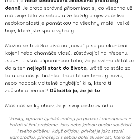
médií je
naše sebedůvěra zkoušena prakticky
denně
. Je proto správné připomínat si, co všechno už
má tvoje tělo za sebou a že každý projev zdánlivé
nedokonalosti je památkou na všechny malé i velké
boje, které jste spolu vyhrály.
Možná se ti těžko dívá na „nová“ prsa po ukončení
kojení nebo chomáče vlasů, zůstávající na hřebenu.
Jsou-li ti však připomínkou toho, že jsi svému děťátku
dala ten
nejlepší start do života
, určitě to stálo za
to a pro nás jsi hrdinka. Trápí tě centimetry navíc,
nebo naopak viditelně chybějící kila, která ti
způsobila nemoc?
Důležité je, že jsi tu
.
Máš náš velký obdiv, že jsi svoji cestu zvládla.
Vrásky, výrazné fyzické změny po porodu i menopauza –
každá si jimi projdeme. Jsou nebo jednou budou součástí
i tvého příběhu. Když přijdou, přivítej je jako starší
kamarádku, přinášející s sebou další zkušenost, která tě