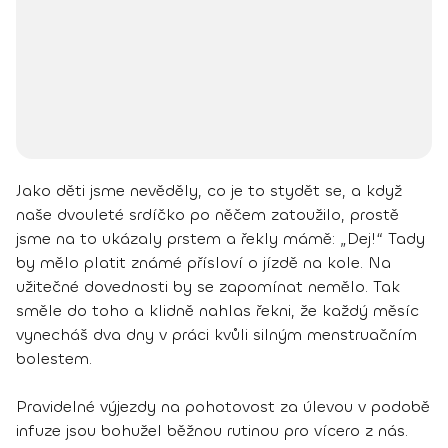
Jako děti jsme nevěděly, co je to stydět se, a když
naše dvouleté srdíčko po něčem zatoužilo, prostě
jsme na to ukázaly prstem a řekly mámě: „Dej!“ Tady
by mělo platit známé přísloví o jízdě na kole. Na
užitečné dovednosti by se zapomínat nemělo. Tak
směle do toho a klidně nahlas řekni, že každý měsíc
vynecháš dva dny v práci kvůli silným menstruačním
bolestem.
Pravidelné výjezdy na pohotovost za úlevou v podobě
infuze jsou bohužel běžnou rutinou pro vícero z nás.