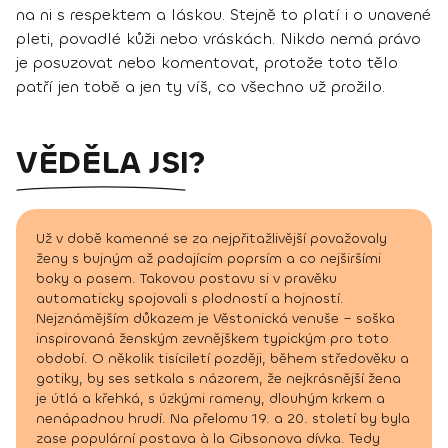
na ni s respektem a láskou. Stejně to platí i o unavené
pleti, povadlé kůži nebo vráskách. Nikdo nemá právo
je posuzovat nebo komentovat, protože toto tělo
patří jen tobě a jen ty víš, co všechno už prožilo.
VĚDĚLA JSI?
Už v době kamenné se za nejpřitažlivější považovaly
ženy s bujným až padajícím poprsím a co nejširšími
boky a pasem. Takovou postavu si v pravěku
automaticky spojovali s plodností a hojností.
Nejznámějším důkazem je Věstonická venuše – soška
inspirovaná ženským zevnějškem typickým pro toto
období. O několik tisíciletí později, během středověku a
gotiky, by ses setkala s názorem, že nejkrásnější žena
je útlá a křehká, s úzkými rameny, dlouhým krkem a
nenápadnou hrudí. Na přelomu 19. a 20. století by byla
zase populární postava à la Gibsonova dívka. Tedy