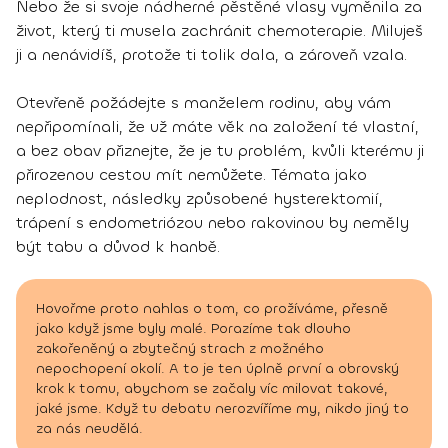
Nebo že si svoje nádherné pěstěné vlasy vyměnila za
život, který ti musela zachránit chemoterapie. Miluješ
ji a nenávidíš, protože ti tolik dala, a zároveň vzala.
Otevřeně požádejte s manželem rodinu, aby vám
nepřipomínali, že už máte věk na založení té vlastní,
a bez obav přiznejte, že je tu problém, kvůli kterému ji
přirozenou cestou mít nemůžete. Témata jako
neplodnost, následky způsobené hysterektomií,
trápení s endometriózou nebo rakovinou by neměly
být tabu a důvod k hanbě.
Hovořme proto nahlas o tom, co prožíváme, přesně
jako když jsme byly malé. Porazíme tak dlouho
zakořeněný a zbytečný strach z možného
nepochopení okolí. A to je ten úplně první a obrovský
krok k tomu, abychom se začaly víc milovat takové,
jaké jsme. Když tu debatu nerozvíříme my, nikdo jiný to
za nás neudělá.