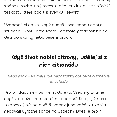
spánek, rozhozený menstruační cyklus a jiné vážnější
těžkosti, které pocítíš zvenku i zevnitř.
Vzpomeň si na to, když budeš zase jednou dopíjet
studenou kávu, před kterou dostalo přednost balení
dětí do školky nebo věšení prádla.
Když život nabízí citrony, udělej si z
nich citronádu
Nebo jinak – vnímej svoje nedostatky pozitivně a změň je
na výhodu.
Pro příklady nemusíme jít daleko. Všechny známe
například úžasnou Jennifer Lopez. Věděla jsi, že pro
hispánský původ a větší zadek jí na začátku kariéry
nedávali výrazné šance na úspěch? Dnes je pro ni