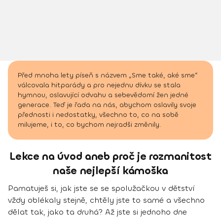
Před mnoha lety píseň s názvem „Sme také, aké sme“
válcovala hitparády a pro nejednu dívku se stala
hymnou, oslavující odvahu a sebevědomí žen jedné
generace. Teď je řada na nás, abychom oslavily svoje
přednosti i nedostatky, všechno to, co na sobě
milujeme, i to, co bychom nejradši změnily.
Lekce na úvod aneb proč je rozmanitost
naše nejlepší kámoška
Pamatuješ si, jak jste se se spolužačkou v dětství
vždy oblékaly stejně, chtěly jste to samé a všechno
dělat tak, jako ta druhá? Až jste si jednoho dne