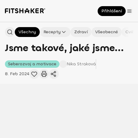
Přihlášení
Všechny
Recepty
Zdraví
Všeobecné
Cviče
Jsme takové, jaké jsme...
Seberozvoj a motivace
Nika
Straková
8. Feb 2024