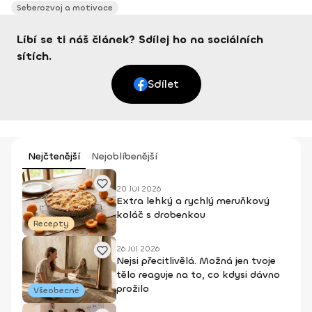
Seberozvoj a motivace
Líbí se ti náš článek? Sdílej ho na sociálních
sítích.
Sdílet
Nejčtenější
Nejoblíbenější
20 Júl 2026
Extra lehký a rychlý meruňkový
koláč s drobenkou
Recepty
26 Júl 2026
Nejsi přecitlivělá. Možná jen tvoje
tělo reaguje na to, co kdysi dávno
prožilo
Všeobecné