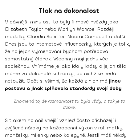
Tlak na dokonalost
V dávnější minulosti to byly filmové hvězdy jako
Elizabeth Taylor nebo Marilyn Monroe. Později
modelky Claudia Schiffer, Naomi Campbell a další.
Dnes jsou to internetové influencerky, kterých je tolik,
že na jejich vyjmenování bychom potřebovali
samostatný článek. Všechny mají jednu věc
společnou. Vnímáme je jako idoly krásy a jejich těla
máme za dokonalé schránky, po nichž se nedá
netoužit. Opět si všimni, že každá z nich má
jinou
postavu a jinak splňovala standardy svojí doby
.
Znamená to, že rozmanitost tu byla vždy, a tak je to
dobře.
S tlakem na náš vnější vzhled často přicházejí i
zvýšené nároky na každodenní výkon v roli matky,
manželky, milenky nebo kolegyně. Jestli máš někdy