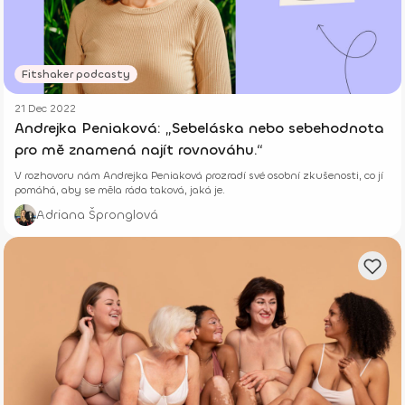
Fitshaker podcasty
21 Dec 2022
Andrejka Peniaková: „Sebeláska nebo sebehodnota
pro mě znamená najít rovnováhu.“
V rozhovoru nám Andrejka Peniaková prozradí své osobní zkušenosti, co jí
pomáhá, aby se měla ráda taková, jaká je.
Adriana Špronglová