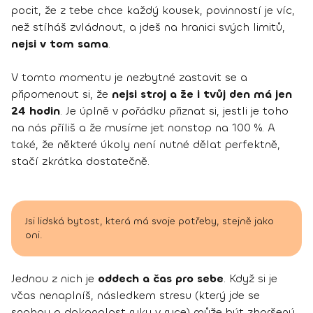
pocit, že z tebe chce každý kousek, povinností je víc,
než stíháš zvládnout, a jdeš na hranici svých limitů,
nejsi v tom sama
.
V tomto momentu je nezbytné zastavit se a
připomenout si, že
nejsi stroj a že i tvůj den má jen
24 hodin
. Je úplně v pořádku přiznat si, jestli je toho
na nás příliš a že musíme jet nonstop na 100 %. A
také, že některé úkoly není nutné dělat perfektně,
stačí zkrátka dostatečně.
Jsi lidská bytost, která má svoje potřeby, stejně jako
oni.
Jednou z nich je
oddech a čas pro sebe
. Když si je
včas nenaplníš, následkem stresu (který jde se
snahou o dokonalost ruku v ruce) může být zhoršený