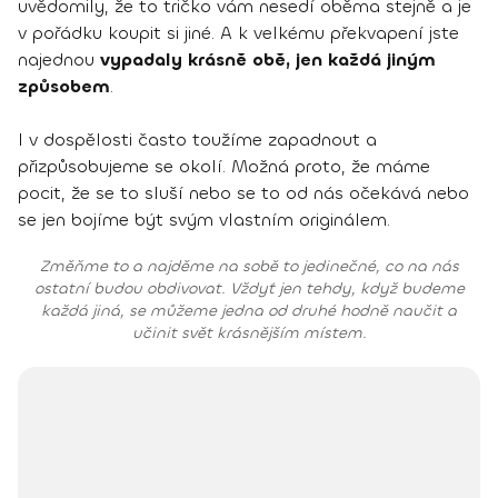
uvědomily, že to tričko vám nesedí oběma stejně a je
v pořádku koupit si jiné. A k velkému překvapení jste
najednou
vypadaly krásně obě, jen každá jiným
způsobem
.
I v dospělosti často toužíme zapadnout a
přizpůsobujeme se okolí. Možná proto, že máme
pocit, že se to sluší nebo se to od nás očekává nebo
se jen bojíme být svým vlastním originálem.
Změňme to a najděme na sobě to jedinečné, co na nás
ostatní budou obdivovat. Vždyť jen tehdy, když budeme
každá jiná, se můžeme jedna od druhé hodně naučit a
učinit svět krásnějším místem.