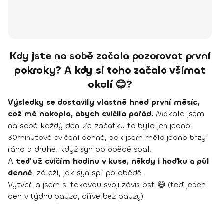
Kdy jste na sobě začala pozorovat první
pokroky? A kdy si toho začalo všímat
okolí 😊?
Výsledky se dostavily vlastně hned první měsíc,
což mě nakoplo, abych cvičila pořád.
Makala jsem
na sobě každý den. Ze začátku to bylo jen jedno
30minutové cvičení denně, pak jsem měla jedno brzy
ráno a druhé, když syn po obědě spal.
A
teď už cvičím hodinu v kuse, někdy i hoďku a půl
denně
, záleží, jak syn spí po obědě.
Vytvořila jsem si takovou svoji závislost 😄 (teď jeden
den v týdnu pauza, dříve bez pauzy).