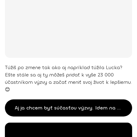
Túžiš po zmene tak ako aj napríklad túžila Lucka?
Ešte stále sa aj ty môžeš pridať k vyše 23 000
účastníkom výzvy a začať meniť svoj život k lepšiemu.
😊
Aj ja chcem byť súčasťou výzvy. Idem na sebe makať!