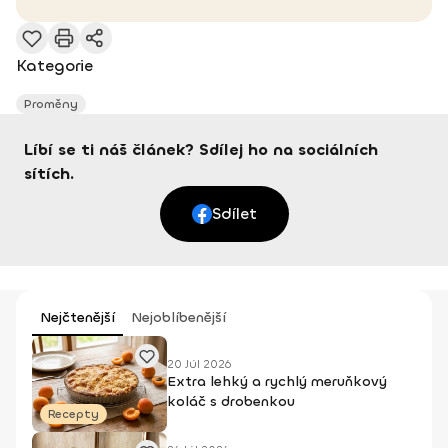
Kategorie
Proměny
Líbí se ti náš článek? Sdílej ho na sociálních
sítích.
Sdílet
Nejčtenější
Nejoblíbenější
20 Júl 2026
Extra lehký a rychlý meruňkový
koláč s drobenkou
Recepty