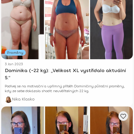
Proměny
3 Jan 2023
Dominika (-22 kg): „Velikost XL vystřídalo aktuální
S.“
Podívej se na motivační a upřímný příběh Dominičiny půlroční proměny,
kdy ze sebe dokázala shodit neuvěřitelných 22 kg.
Nika Klasko