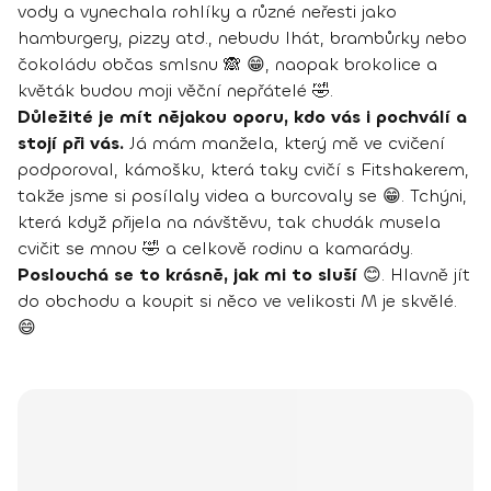
vody a vynechala rohlíky a různé neřesti jako
hamburgery, pizzy atd., nebudu lhát, brambůrky nebo
čokoládu občas smlsnu 🙈 😁, naopak brokolice a
květák budou moji věční nepřátelé 🤣.
Důležité je mít nějakou oporu, kdo vás i pochválí a
stojí při vás.
Já mám manžela, který mě ve cvičení
podporoval, kámošku, která taky cvičí s Fitshakerem,
takže jsme si posílaly videa a burcovaly se 😁. Tchýni,
která když přijela na návštěvu, tak chudák musela
cvičit se mnou 🤣 a celkově rodinu a kamarády.
Poslouchá se to krásně, jak mi to sluší
😊. Hlavně jít
do obchodu a koupit si něco ve velikosti M je skvělé.
😄