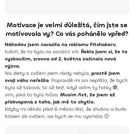
Motivace je velmi důležitá, čím jste se
motivovala vy? Co vás pohánělo vpřed?
Náhodou jsem narazila na reklamu Fitshakeru
,
tuším, že to bylo na sociální síti.
Řekla jsem si, že to
vyzkouším, zrovna od 2. května začínala nová
výzva.
Na diety a cvičení jsem nikdy nebyla,
prostě jsem
svoji váhu neřešila
. Popravdě mi ani nepřišlo, že bych
byla až taková, to až teď, když vidím ty fotky 🙈,
vím, jaká to byla hrůza.
Musím říct, že jsem až
překvapená z toho, jak mě to chytlo.
Kdyby mi někdo před 8 měsíci řekl, že zhubnu a budu
blázen do cvičení, asi bych se mu vysmála 🙂.