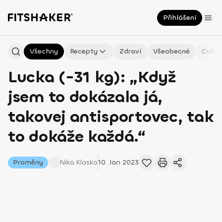
Přihlášení
Všechny
Recepty
Zdraví
Všeobecné
Cviče
Lucka (-31 kg): „Když
jsem to dokázala já,
takovej antisportovec, tak
to dokáže každá.“
Proměny
Nika
Klasko
10. Jan 2023