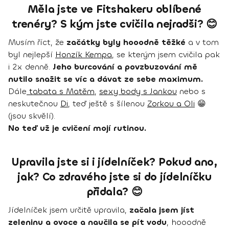
Měla jste ve Fitshakeru oblíbené
trenéry? S kým jste cvičila nejradši? 😊
Musím říct, že
začátky byly hooodně těžké
a v tom
byl nejlepší
Honzík Kempa
, se kterým jsem cvičila pak
i 2x denně.
Jeho burcování a povzbuzování mě
nutilo snažit se víc a dávat ze sebe maximum.
Dále
tabata s Matěm
,
sexy body s Jankou
nebo s
neskutečnou
Di
, teď ještě s šílenou
Zorkou a Oli
😁
(jsou skvělí).
No teď už je cvičení mojí rutinou.
Upravila jste si i jídelníček? Pokud ano,
jak? Co zdravého jste si do jídelníčku
přidala? 😊
Jídelníček jsem určitě upravila,
začala jsem jíst
zeleninu a ovoce a naučila se pít vodu
, hooodně