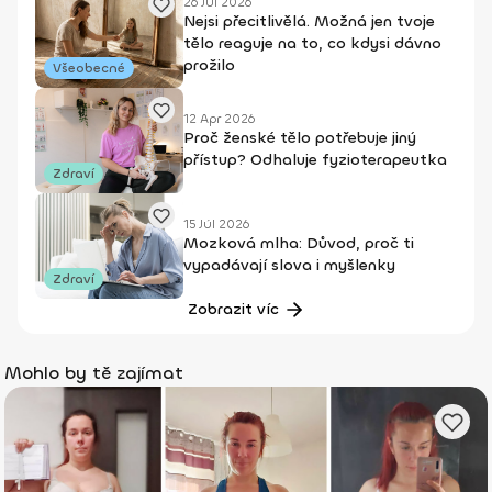
26 Júl 2026
Nejsi přecitlivělá. Možná jen tvoje
tělo reaguje na to, co kdysi dávno
prožilo
Všeobecné
12 Apr 2026
Proč ženské tělo potřebuje jiný
přístup? Odhaluje fyzioterapeutka
Zdraví
15 Júl 2026
Mozková mlha: Důvod, proč ti
vypadávají slova i myšlenky
Zdraví
Zobrazit víc
Mohlo by tě zajímat