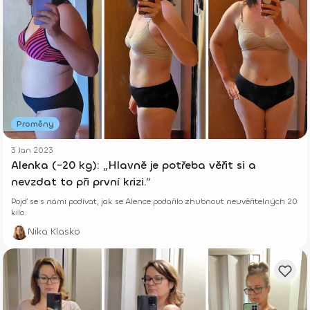
Proměny
3 Jan 2023
Alenka (-20 kg): „Hlavně je potřeba věřit si a
nevzdat to při první krizi.“
Pojď se s námi podívat, jak se Alence podařilo zhubnout neuvěřitelných 20
kilo.
Nika Klasko