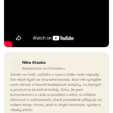
Nika
Klasko
Redaktorka ve Fitshakeru
Úsměv na tváři, vařečka v ruce a stále nové nápady.
Tak nějak bych se charakterizovala. Baví mě vymýšlet
nové zdravé a hlavně bezlepkové recepty, na kterých
si pochutná skutečně každý. Toho, že jsem
komunikativní a ráda si povídám s lidmi, si můžete
všimnout v rozhovorech, které pravidelně přibývají na
našem blogu. Proto, jestli ti chybí motivace, rychle si
nějaký přečti.