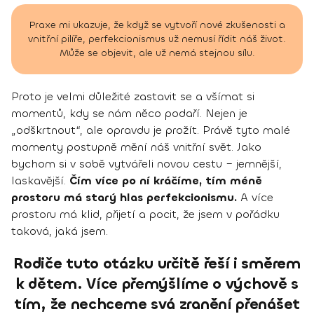
Praxe mi ukazuje, že když se vytvoří nové zkušenosti a
vnitřní pilíře, perfekcionismus už nemusí řídit náš život.
Může se objevit, ale už nemá stejnou sílu.
Proto je velmi důležité zastavit se a všímat si
momentů, kdy se nám něco podaří. Nejen je
„odškrtnout“, ale opravdu je prožít. Právě tyto malé
momenty postupně mění náš vnitřní svět. Jako
bychom si v sobě vytvářeli novou cestu – jemnější,
laskavější.
Čím více po ní kráčíme, tím méně
prostoru má starý hlas perfekcionismu.
A více
prostoru má klid, přijetí a pocit, že jsem v pořádku
taková, jaká jsem.
Rodiče tuto otázku určitě řeší i směrem
k dětem. Více přemýšlíme o výchově s
tím, že nechceme svá zranění přenášet