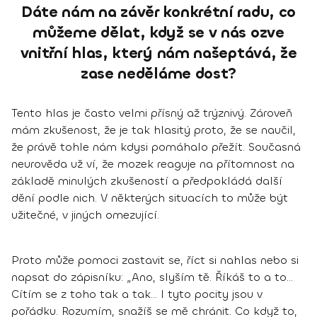
Dáte nám na závěr konkrétní radu, co
můžeme dělat, když se v nás ozve
vnitřní hlas, který nám našeptává, že
zase neděláme dost?
Tento hlas je často velmi přísný až trýznivý. Zároveň
mám zkušenost, že je tak hlasitý proto, že se naučil,
že právě tohle nám kdysi pomáhalo přežít. Současná
neurověda už ví, že mozek reaguje na přítomnost na
základě minulých zkušeností a předpokládá další
dění podle nich. V některých situacích to může být
užitečné, v jiných omezující.
Proto může pomoci zastavit se, říct si nahlas nebo si
napsat do zápisníku: „Ano, slyším tě. Říkáš to a to…
Cítím se z toho tak a tak… I tyto pocity jsou v
pořádku. Rozumím, snažíš se mě chránit. Co když to,