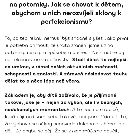
na potomky. Jak se chovat k dětem,
abychom u nich nerozvíjeli sklony k
perfekcionismu?
To, co teď řeknu, nemusí být snadné slyšet. Jako první
je potřeba přijmout, že určitá zranění jsme už na
potomky nějakým způsobem přenesli. Není nutné být
perfekcionistou v rodičovství.
Stačí dělat to nejlepší,
co umíme, v rámci našich aktuálních možností,
schopností a znalostí. A zároveň následovat touhu
dělat to o něco lépe než včera.
Základem je, aby dítě zažívalo, že je přijímané
takové, jaké je – nejen za výkon, ale i v běžných,
nedokonalých momentech.
A to začíná u rodičů,
kteří přijímají sami sebe takové, jací jsou. Přijímají i to,
že výchova se někdy nepovede dokonale. Učíme tak
děti, že chyby se dějí. Že se z nich můžeme poučit,