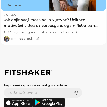
Všeobecné
7 Jan 2024
Jak najít svoji motivaci a vytrvat? Unikátní
motivační videa s neuropsychologem Robertem
Krausem
Změň svoje návyky, aby ses dostala k vytouženému cíli.
Romana Cibulková
Nepromeškej žádné novinky a soutěže