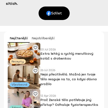
sítích.
Sdílet
Nejčtenější
Nejoblíbenější
20 Júl 2026
Extra lehký a rychlý meruňkový
koláč s drobenkou
Recepty
26 Júl 2026
Nejsi přecitlivělá. Možná jen tvoje
tělo reaguje na to, co kdysi dávno
prožilo
Všeobecné
12 Apr 2026
Proč ženské tělo potřebuje jiný
přístup? Odhaluje fyzioterapeutka
Zdraví