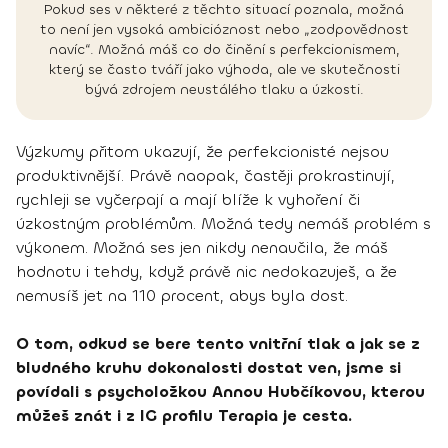
Pokud ses v některé z těchto situací poznala, možná
to není jen vysoká ambicióznost nebo „zodpovědnost
navíc“. Možná máš co do činění s perfekcionismem,
který se často tváří jako výhoda, ale ve skutečnosti
bývá zdrojem neustálého tlaku a úzkosti.
Výzkumy přitom ukazují, že perfekcionisté nejsou
produktivnější. Právě naopak, častěji prokrastinují,
rychleji se vyčerpají a mají blíže k vyhoření či
úzkostným problémům. Možná tedy nemáš problém s
výkonem. Možná ses jen nikdy nenaučila, že máš
hodnotu i tehdy, když právě nic nedokazuješ, a že
nemusíš jet na 110 procent, abys byla dost.
O tom, odkud se bere tento vnitřní tlak a jak se z
bludného kruhu dokonalosti dostat ven, jsme si
povídali s psycholožkou Annou Hubčíkovou, kterou
můžeš znát i z IG profilu Terapia je cesta.