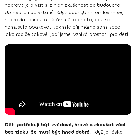
napravit je a vzít si z nich zkušenost do budoucna –
do života i do vztahů. Když pochybím, omluvím se,
napravím chybu a dělám něco pro to, aby se
nemusela opakovat. Jakmile přijímáme sami sebe
jako rodiče takové, jací jsme, vzniká prostor i pro děti.
Děti potřebují být zvědavé, hravé a zkoušet věci
bez tlaku, že musí být hned dobré.
Když je láska