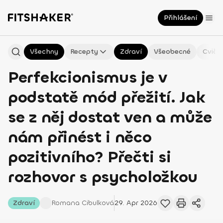
Přihlášení
Všechny
Recepty
Zdraví
Všeobecné
Cviče
Perfekcionismus je v
podstatě mód přežití. Jak
se z něj dostat ven a může
nám přinést i něco
pozitivního? Přečti si
rozhovor s psycholožkou
Zdraví
Romana
Cibulková
29. Apr 2026