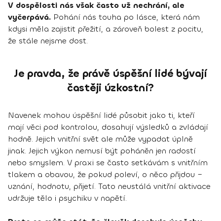
V dospělosti nás však často už nechrání, ale
vyčerpává.
Pohání nás touha po lásce, která nám
kdysi měla zajistit přežití, a zároveň bolest z pocitu,
že stále nejsme dost.
Je pravda, že právě úspěšní lidé bývají
častěji úzkostní?
Navenek mohou úspěšní lidé působit jako ti, kteří
mají věci pod kontrolou, dosahují výsledků a zvládají
hodně. Jejich vnitřní svět ale může vypadat úplně
jinak. Jejich výkon nemusí být poháněn jen radostí
nebo smyslem. V praxi se často setkávám s vnitřním
tlakem a obavou, že pokud poleví, o něco přijdou –
uznání, hodnotu, přijetí. Tato neustálá vnitřní aktivace
udržuje tělo i psychiku v napětí.