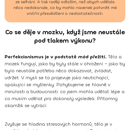
ze selhání. A tak raději odložím, než abych udělala
něco nedokonale, co by mohlo navenek potvrdit mé
vnitřní přesvědčení o nedostatečnosti.
Co se děje v mozku, když jsme neustále
pod tlakem výkonu?
Perfekcionismus je v podstatě mód přežití.
Tělo a
mozek fungují, jako by byly stále v ohrožení – jako by
bylo neustále potřeba něco dokazovat, zvládat,
udržet. V mysli se to projevuje jako neutichající,
opakující se myšlenky. Pohybujeme se hlavně v
minulosti a budoucnosti: co jsem mohla udělat lépe a
co musím udělat pro dokonalý výsledek. Přítomný
okamžik se vytrácí.
Zvyšuje se hladina stresových hormonů, tělo je v