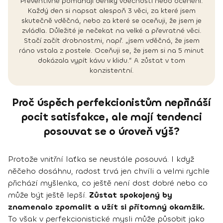
Preventivně pomáhají deníky vděčnosti nebo ocenění.
Každý den si napsat alespoň 3 věci, za které jsem
skutečně vděčná, nebo za které se oceňuji, že jsem je
zvládla. Důležité je nečekat na velké a převratné věci.
Stačí začít drobnostmi, např. „jsem vděčná, že jsem
ráno vstala z postele. Oceňuji se, že jsem si na 5 minut
dokázala vypít kávu v klidu.“ A zůstat v tom
konzistentní.
Proč úspěch perfekcionistům nepřináší
pocit satisfakce, ale mají tendenci
posouvat se o úroveň výš?
Protože vnitřní laťka se neustále posouvá. I když
něčeho dosáhnu, radost trvá jen chvíli a velmi rychle
přichází myšlenka, co ještě není dost dobré nebo co
může být ještě lepší.
Zůstat spokojený by
znamenalo zpomalit a užít si přítomný okamžik.
To však v perfekcionistické mysli může působit jako