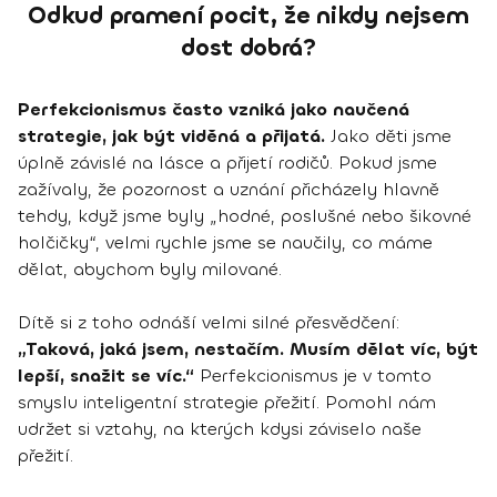
Odkud pramení pocit, že nikdy nejsem
dost dobrá?
Perfekcionismus často vzniká jako naučená
strategie, jak být viděná a přijatá.
Jako děti jsme
úplně závislé na lásce a přijetí rodičů. Pokud jsme
zažívaly, že pozornost a uznání přicházely hlavně
tehdy, když jsme byly „hodné, poslušné nebo šikovné
holčičky“, velmi rychle jsme se naučily, co máme
dělat, abychom byly milované.
Dítě si z toho odnáší velmi silné přesvědčení:
„Taková, jaká jsem, nestačím. Musím dělat víc, být
lepší, snažit se víc.“
Perfekcionismus je v tomto
smyslu inteligentní strategie přežití. Pomohl nám
udržet si vztahy, na kterých kdysi záviselo naše
přežití.