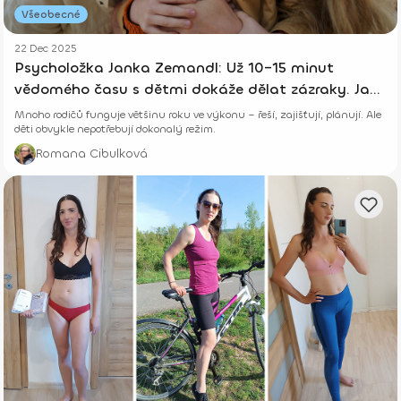
Všeobecné
22 Dec 2025
Psycholožka Janka Zemandl: Už 10–15 minut
vědomého času s dětmi dokáže dělat zázraky. Jak
být emočně zralým rodičem?
Mnoho rodičů funguje většinu roku ve výkonu – řeší, zajišťují, plánují. Ale
děti obvykle nepotřebují dokonalý režim.
Romana Cibulková