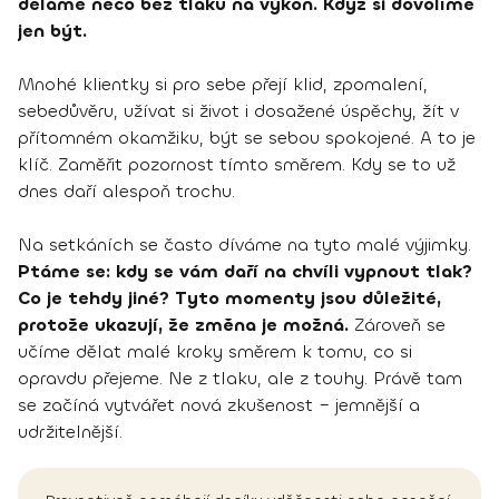
děláme něco bez tlaku na výkon. Když si dovolíme
jen být.
Mnohé klientky si pro sebe přejí klid, zpomalení,
sebedůvěru, užívat si život i dosažené úspěchy, žít v
přítomném okamžiku, být se sebou spokojené. A to je
klíč. Zaměřit pozornost tímto směrem. Kdy se to už
dnes daří alespoň trochu.
Na setkáních se často díváme na tyto malé výjimky.
Ptáme se: kdy se vám daří na chvíli vypnout tlak?
Co je tehdy jiné? Tyto momenty jsou důležité,
protože ukazují, že změna je možná.
Zároveň se
učíme dělat malé kroky směrem k tomu, co si
opravdu přejeme. Ne z tlaku, ale z touhy. Právě tam
se začíná vytvářet nová zkušenost – jemnější a
udržitelnější.