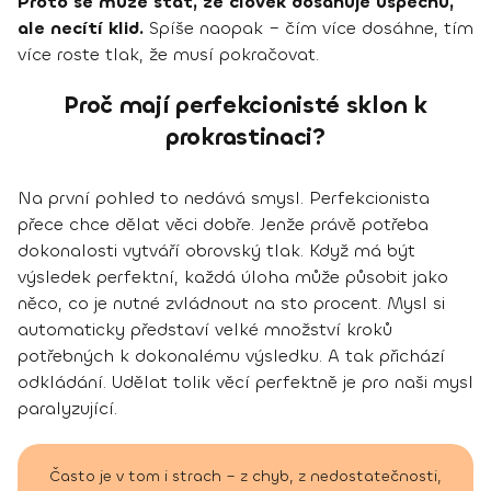
Proto se může stát, že člověk dosahuje úspěchu,
ale necítí klid.
Spíše naopak – čím více dosáhne, tím
více roste tlak, že musí pokračovat.
Proč mají perfekcionisté sklon k
prokrastinaci?
Na první pohled to nedává smysl. Perfekcionista
přece chce dělat věci dobře. Jenže právě potřeba
dokonalosti vytváří obrovský tlak. Když má být
výsledek perfektní, každá úloha může působit jako
něco, co je nutné zvládnout na sto procent. Mysl si
automaticky představí velké množství kroků
potřebných k dokonalému výsledku. A tak přichází
odkládání. Udělat tolik věcí perfektně je pro naši mysl
paralyzující.
Často je v tom i strach – z chyb, z nedostatečnosti,