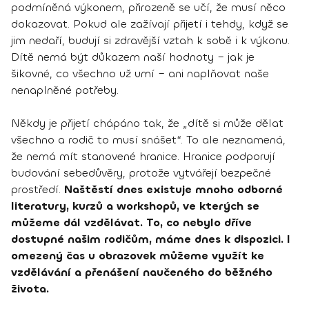
podmíněná výkonem, přirozeně se učí, že musí něco
dokazovat. Pokud ale zažívají přijetí i tehdy, když se
jim nedaří, budují si zdravější vztah k sobě i k výkonu.
Dítě nemá být důkazem naší hodnoty – jak je
šikovné, co všechno už umí – ani naplňovat naše
nenaplněné potřeby.
Někdy je přijetí chápáno tak, že „dítě si může dělat
všechno a rodič to musí snášet“. To ale neznamená,
že nemá mít stanovené hranice. Hranice podporují
budování sebedůvěry, protože vytvářejí bezpečné
prostředí.
Naštěstí dnes existuje mnoho odborné
literatury, kurzů a workshopů, ve kterých se
můžeme dál vzdělávat. To, co nebylo dříve
dostupné našim rodičům, máme dnes k dispozici. I
omezený čas u obrazovek můžeme využít ke
vzdělávání a přenášení naučeného do běžného
života.