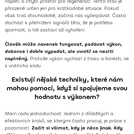
napětí a chybí prostor pro regeneraci. Tento stav je
přirozeně určen jen pro krátkodobé situace. Pokud
však trvá dlouhodobě, začíná nás vyčerpávat. Často
dochází k přehlížení signálů těla, že je potřeba
zpomalit, a lidi zastaví až vyhoření.
Člověk může navenek fungovat, podávat výkon,
dokonce i dobře vypadat, ale uvnitř se necítí
naplněný.
Protože výkon vychází z tlaku a bolesti, ne
z vnitřního klidu.
Existují nějaké techniky, které nám
mohou pomoci, když si spojujeme svou
hodnotu s výkonem?
Mám ráda jednoduchost. Jedním z důležitých a
efektivních kroků, se kterými často pracuji, je práce s
pozorností.
Začít si všímat, kdy je něco jinak. Kdy