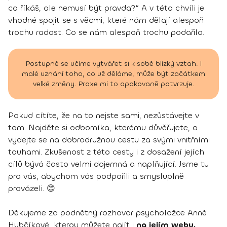
co říkáš, ale nemusí být pravda?“ A v této chvíli je
vhodné spojit se s věcmi, které nám dělají alespoň
trochu radost. Co se nám alespoň trochu podařilo.
Postupně se učíme vytvářet si k sobě blízký vztah. I
malé uznání toho, co už děláme, může být začátkem
velké změny. Praxe mi to opakovaně potvrzuje.
Pokud cítíte, že na to nejste sami, nezůstávejte v
tom. Najděte si odborníka, kterému důvěřujete, a
vydejte se na dobrodružnou cestu za svými vnitřními
touhami. Zkušenost z této cesty i z dosažení jejích
cílů bývá často velmi dojemná a naplňující. Jsme tu
pro vás, abychom vás podpořili a smysluplně
provázeli. 😊
Děkujeme za podnětný rozhovor psycholožce Anně
Hubčíkové, kterou můžete najít i
na jejím webu.