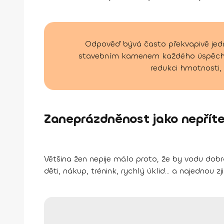
Odpověď bývá často překvapivě jedn
stavebním kamenem každého úspěchu v
redukci hmotnosti, 
Zaneprázdněnost jako nepřít
Většina žen nepije málo proto, že by vodu dob
děti, nákup, trénink, rychlý úklid... a najednou z