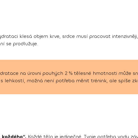
drataci klesá objem krve, srdce musí pracovat intenzivněji,
í se prodlužuje.
dratace na úrovni pouhých 2 % tělesné hmotnosti může sníž
s lehkostí, možná není potřeba měnit trénink, ale spíše z
o každého“.
Každé tělo je jedinečné. Tvoje potřeba vody závi