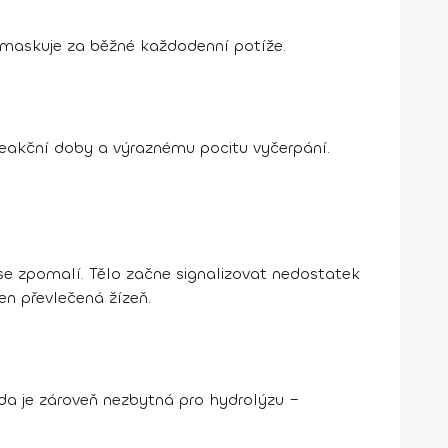
y maskuje za běžné každodenní potíže.
reakční doby a výraznému pocitu vyčerpání.
 se zpomalí. Tělo začne signalizovat nedostatek
en převlečená žízeň.
da je zároveň nezbytná pro hydrolýzu –