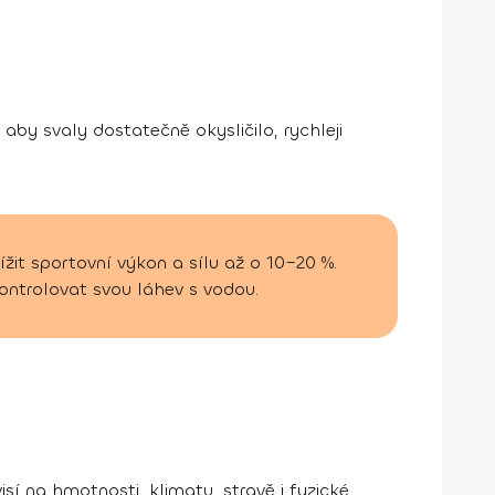
 aby svaly dostatečně okysličilo, rychleji
it sportovní výkon a sílu až o 10–20 %.
kontrolovat svou láhev s vodou.
sí na hmotnosti, klimatu, stravě i fyzické