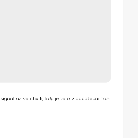
ignál až ve chvíli, kdy je tělo v počáteční fázi