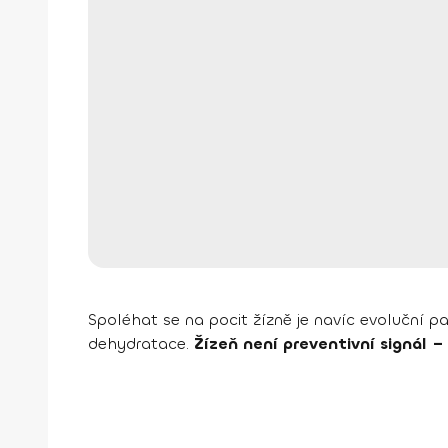
Spoléhat se na pocit žízně je navíc evoluční pa
dehydratace.
Žízeň není preventivní signál –