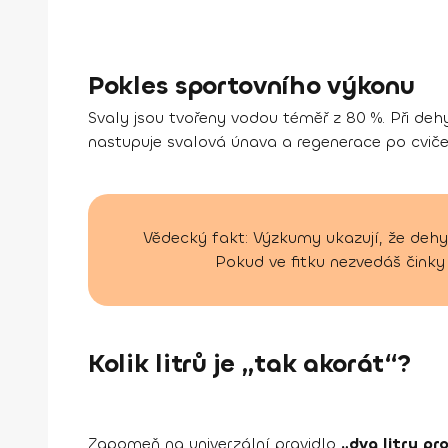
Pokles sportovního výkonu
Svaly jsou tvořeny vodou téměř z 80 %. Při dehy
nastupuje svalová únava a regenerace po cvičen
Vědecký fakt: Výzkumy ukazují, že dehy
Pokud ve fitku nezvedáš činky 
Kolik litrů je „tak akorát“?
Zapomeň na univerzální pravidlo
„dva litry pr