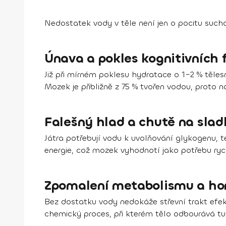
Nedostatek vody v těle není jen o pocitu sucha
Únava a pokles kognitivních 
Již při mírném poklesu hydratace o 1–2 % těle
Mozek je přibližně z 75 % tvořen vodou, proto na
Falešný hlad a chutě na slad
Játra potřebují vodu k uvolňování glykogenu, t
energie, což mozek vyhodnotí jako potřebu ryc
Zpomalení metabolismu a hor
Bez dostatku vody nedokáže střevní trakt efe
chemický proces, při kterém tělo odbourává t