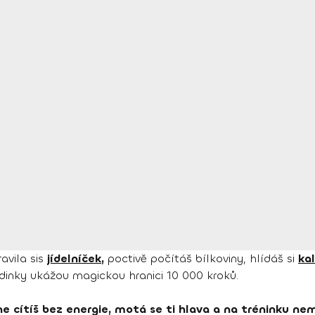
avila sis
jídelníček,
poctivě počítáš bílkoviny, hlídáš si
kal
odinky ukážou magickou hranici 10 000 kroků.
 cítíš bez energie, motá se ti hlava a na tréninku nemáš