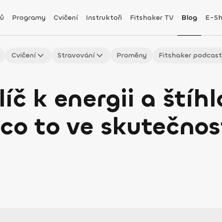
ů
Programy
Cvičení
Instruktoři
Fitshaker TV
Blog
E-S
Cvičení
Stravování
Proměny
Fitshaker podcas
č k energii a štíhl
co to ve skutečnos