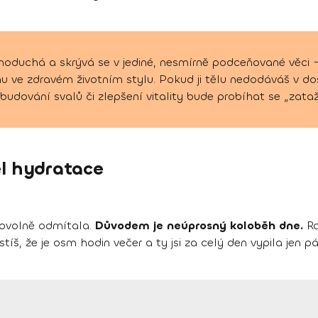
oduchá a skrývá se v jediné, nesmírně podceňované věci –
e zdravém životním stylu. Pokud ji tělu nedodáváš v do
budování svalů či zlepšení vitality bude probíhat se „zata
el hydratace
rovolně odmítala.
Důvodem je neúprosný koloběh dne.
Ra
jistíš, že je osm hodin večer a ty jsi za celý den vypila jen 