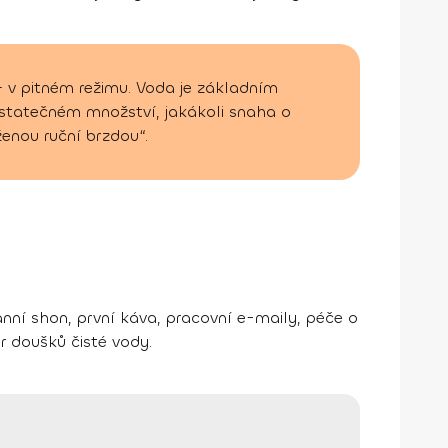
 v pitném režimu. Voda je základním
statečném množství, jakákoli snaha o
ženou ruční brzdou“.
nní shon, první káva, pracovní e-maily, péče o
pár doušků čisté vody.