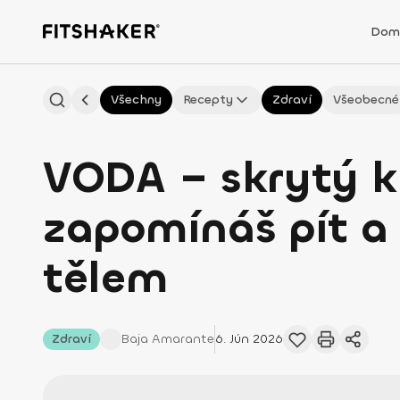
Dom
Všechny
Recepty
Zdraví
Všeobecné
VODA – skrytý klí
zapomínáš pít a 
tělem
Zdraví
Baja
Amarante
6. Jún 2026