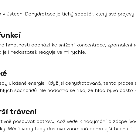
 v ústech. Dehydratace je tichý sabotér, který své projev
funkcí
sné hmotnosti dochází ke snížení koncentrace, zpomalení 
 její nedostatek reaguje velmi rychle.
ké
edy uložené energie. Když jsi dehydratovaná, tento proces
hlých sacharidů. Ne nadarmo se říká, že hlad bývá často j
ší trávení
ktivně posouvat potravu, což vede k nadýmání a zácpě. Vo
uky. Méně vody tedy doslova znamená pomalejší hubnutí.