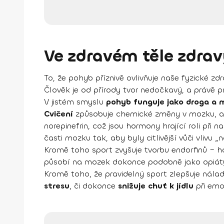
Ve zdravém těle zdra
To, že pohyb příznivě ovlivňuje naše fyzické zd
Člověk je od přírody tvor nedočkavý, a právě pro
V jistém smyslu
pohyb funguje jako droga a 
Cvičení
způsobuje chemické změny v mozku, a t
norepinefrin, což jsou hormony hrající roli při 
časti mozku tak, aby byly citlivější vůči vlivu
Kromě toho sport zvyšuje tvorbu endorfinů – h
působí na mozek dokonce podobně jako opiáty,
Kromě toho, že pravidelný sport zlepšuje nála
stresu
, či dokonce
snižuje chuť k jídlu
při emo