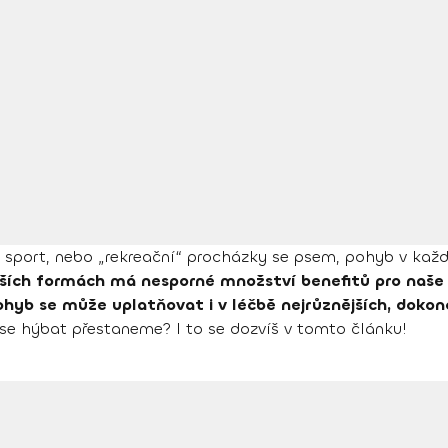
ivní sport, nebo „rekreační“ procházky se psem, pohyb v kaž
jších formách má nesporné množství benefitů pro naše f
ohyb se může uplatňovat i v léčbě nejrůznějších, dokon
se hýbat přestaneme? I to se dozvíš v tomto článku!