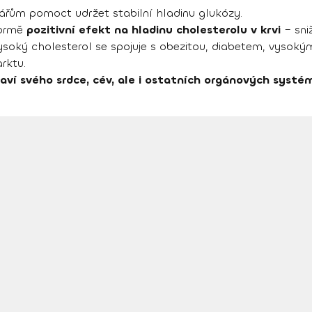
řům pomoct udržet stabilní hladinu glukózy.
formě
pozitivní efekt na hladinu cholesterolu v krvi
– sni
ysoký cholesterol se spojuje s obezitou, diabetem, vysoký
rktu.
aví svého srdce, cév, ale i ostatních orgánových systé