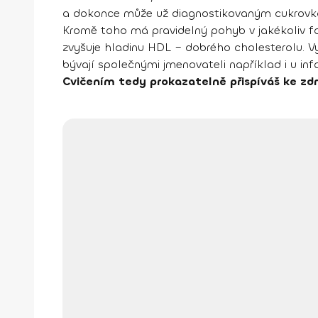
a dokonce může už diagnostikovaným cukrovká
Kromě toho má pravidelný pohyb v jakékoliv 
zvyšuje hladinu HDL – dobrého cholesterolu. V
bývají společnými jmenovateli například i u infa
Cvičením tedy prokazatelně přispíváš ke zdr