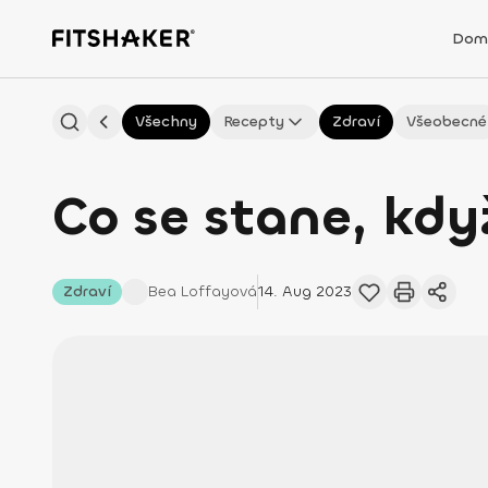
Dom
Všechny
Recepty
Zdraví
Všeobecné
Co se stane, kd
Zdraví
Bea
Loffayová
14. Aug 2023