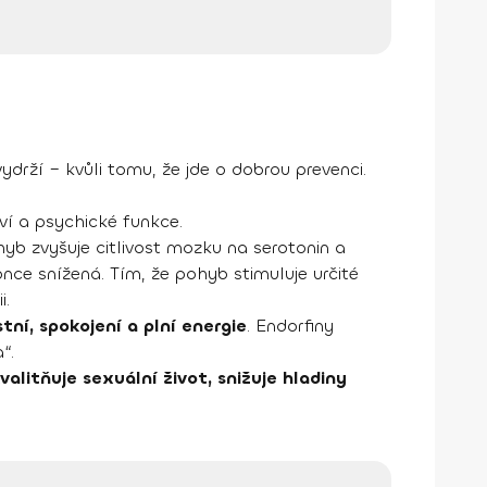
ydrží – kvůli tomu, že jde o dobrou prevenci.
ví a psychické funkce.
hyb zvyšuje citlivost mozku na serotonin a
konce snížená. Tím, že pohyb stimuluje určité
i.
tní, spokojení a plní energie
. Endorfiny
“.
valitňuje sexuální život, snižuje hladiny