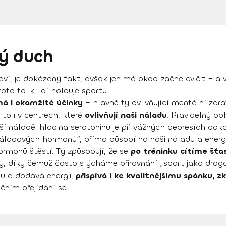
vý duch
raví, je dokázaný fakt, avšak jen málokdo začne cvičit – a v
to tolik lidí holduje sportu.
má i okamžité účinky
– hlavně ty ovlivňující mentální zdra
o i v centrech, které
ovlivňují naši náladu
. Pravidelný po
naší náladě; hladina serotoninu je při vážných depresích do
 „náladových hormonů“, přímo působí na naši náladu a energi
ormonů štěstí. Ty způsobují, že se
po tréninku cítíme šťas
 díky čemuž často slýcháme přirovnání „sport jako droga
du a dodává energii,
přispívá i ke kvalitnějšímu spánku, zk
čním přejídání se.