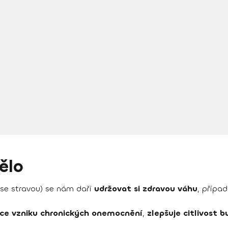
ělo
 se stravou) se nám daří
udržovat si zdravou váhu
, přípa
nce vzniku chronických onemocnění
,
zlepšuje citlivost b