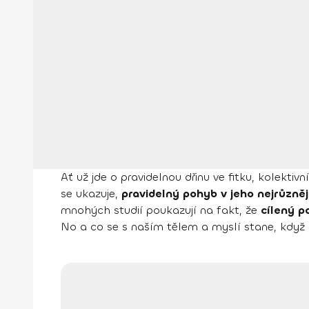
Ať už jde o pravidelnou dřinu ve fitku, kolekt
se ukazuje,
pravidelný pohyb v jeho nejrůzně
mnohých studií poukazují na fakt, že
cílený p
No a co se s naším tělem a myslí stane, když 