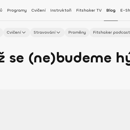
ů
Programy
Cvičení
Instruktoři
Fitshaker TV
Blog
E-S
Cvičení
Stravování
Proměny
Fitshaker podcas
yž se (ne)budeme h