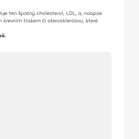
žuje ten špatný cholesterol, LDL, a, naopak
m krevním tlakem či aterosklerózou, které
mů.