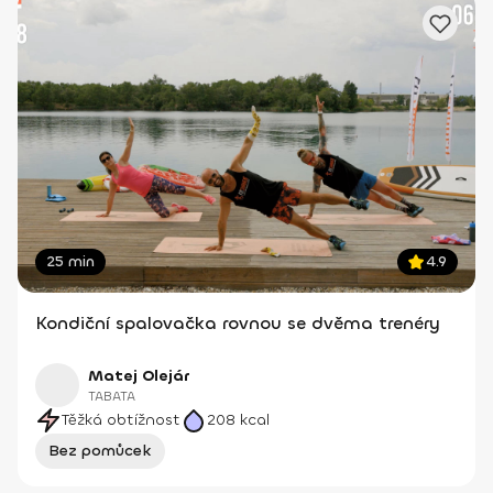
25 min
4.9
Kondiční spalovačka rovnou se dvěma trenéry
Matej Olejár
TABATA
Těžká obtížnost
208
kcal
Bez pomůcek