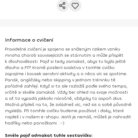
Informace o cvičení
Pravidelné cvičení je spojeno se sníženým rizikem vzniku
mnoha chorob souvisejících se stárnutím a může přispět
k dlouhověkosti. Pojď si tedy zamakat, abys tu byl/a ještě
dlouho a FIT! Kromě posílení svalstva v tomhle cvičku
zapojíme i kousek aerobní aktivity a o něco víc se zpotíme.
Panák, angličáky nebo skipping v jednom tréninku tě
pořádně zahřejí. Když si to ale rozložíš podle svého tempa,
určitě si skvěle zamakáš. Vždy ber ohled na svoje možnosti
a ať to vypadá jakkoliv náročně, vždycky to aspoň zkus.
Možná přijdeš na to, že zvládneš víc, než sis o sobě původně
myslel/a. Při tomhle cvičku budeme používat i disky, které
najdeš i v našem e-shopu. Jestli je nemáš, můžeš je nahradit
hadříky nebo ponožkami. :-)
Směle pojď odmakat tuhle sestavičku: