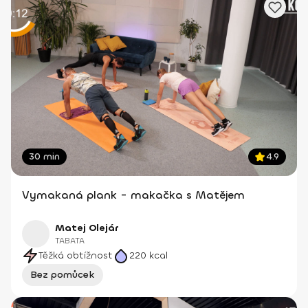
30 min
4.9
Vymakaná plank - makačka s Matějem
Matej Olejár
TABATA
Těžká obtížnost
220
kcal
Bez pomůcek