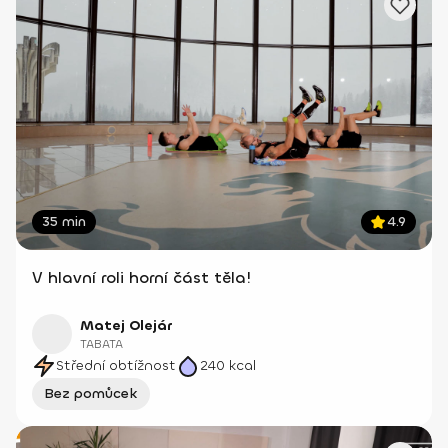
35 min
4.9
V hlavní roli horní část těla!
Matej Olejár
TABATA
Střední obtížnost
240
kcal
Bez pomůcek