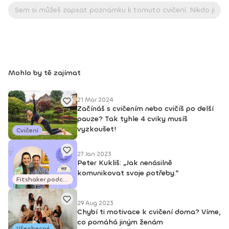
Mohlo by tě zajímat
21 Mar 2024
Začínáš s cvičením nebo cvičíš po delší
pauze? Tak tyhle 4 cviky musíš
vyzkoušet!
Cvičení
27 Jan 2023
Peter Kukliš: „Jak nenásilně
komunikovat svoje potřeby.“
Fitshaker podcasty
29 Aug 2023
Chybí ti motivace k cvičení doma? Víme,
co pomáhá jiným ženám
Všeobecné