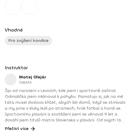
Vhodné
Pro zvýšení kondice
Instruktor
Matej Olejár
TABATA
Žiju od narození v Levicích, kde jsem i sportovně začínal.
Odmalička jsem inklinoval k pohybu. Pamatuju si, jak na mě
táta musel doslova křičet, abych šel domů, když se stmívalo
a my jsme s kluky lezli po stromech, hráli fotbal a honili se.
Sportovnímu plavání a soutěžení jsem se věnoval 9 let a
dosáhl jsem titulů mistra Slovenska v plavání. Od svých 16
let jsem věděl, že mojí vysněnou prací jednou bude činnost,
Přečíst více
které se už pár let věnuji, osobní trenér ve fitness centru.