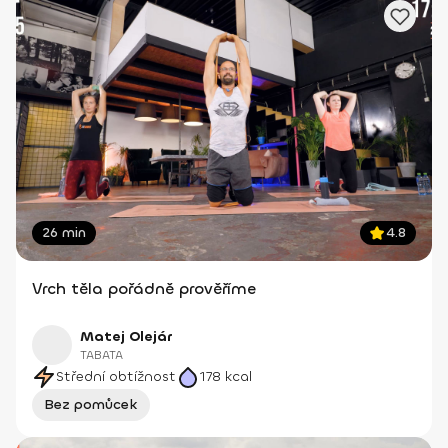
26 min
4.8
Vrch těla pořádně prověříme
Matej Olejár
TABATA
Střední obtížnost
178
kcal
Bez pomůcek