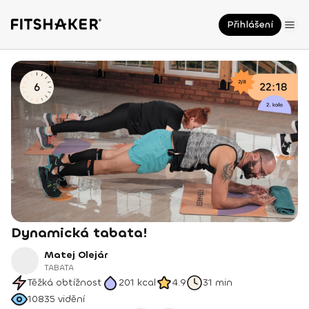
Přihlášení
Dynamická tabata!
Matej Olejár
TABATA
Těžká obtížnost
201
kcal
4.9
31 min
10835
vidění