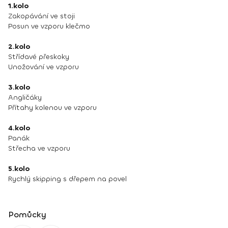
1.kolo
Zakopávání ve stoji
Posun ve vzporu klečmo
2.kolo
Střídavé přeskoky
Unožování ve vzporu
3.kolo
Angličáky
Přítahy kolenou ve vzporu
4.kolo
Panák
Střecha ve vzporu
5.kolo
Rychlý skipping s dřepem na povel
Pomůcky