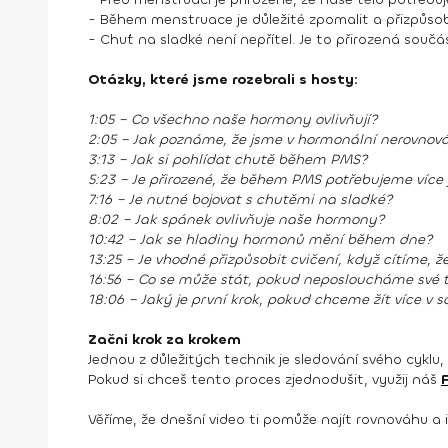
- Během menstruace je důležité zpomalit a přizpůsob
- Chuť na sladké není nepřítel. Je to přirozená součá
Otázky, které jsme rozebrali s hosty:
1:05 – Co všechno naše hormony ovlivňují?
2:05 – Jak poznáme, že jsme v hormonální nerovnov
3:13 – Jak si pohlídat chutě během PMS?
5:23 – Je přirozené, že během PMS potřebujeme více j
7:16 – Je nutné bojovat s chutěmi na sladké?
8:02 – Jak spánek ovlivňuje naše hormony?
10:42 – Jak se hladiny hormonů mění během dne?
13:25 – Je vhodné přizpůsobit cvičení, když cítíme, 
16:56 – Co se může stát, pokud neposloucháme své 
18:06 – Jaký je první krok, pokud chceme žít více v
Začni krok za krokem
Jednou z důležitých technik je sledování svého cyklu,
Pokud si chceš tento proces zjednodušit, využij náš
Věříme, že dnešní video ti pomůže najít rovnováhu a in