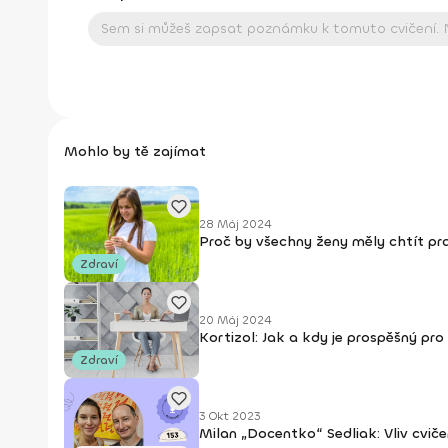
Mohlo by tě zajímat
28 Máj 2024
Proč by všechny ženy měly chtít pr
Zdraví
20 Máj 2024
Kortizol: Jak a kdy je prospěšný pro
Zdraví
3 Okt 2023
Milan „Docentko“ Sedliak: Vliv cvič