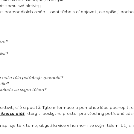
it tomu své aktivity.
st hormonálních změn – není třeba s ní bojovat, ale spíše ji pocho
áze?
íst?
že naše tělo potřebuje zpomalit?
tělo?
 souladu se svým tělem?
 aktivit, cílů a pocitů. Tyto informace ti pomohou lépe pochopit, c
Fitness diář
, který ti poskytne prostor pro všechny potřebné zá
spiruje tě k tomu, abys žila více v harmonii se svým tělem. Užij si 