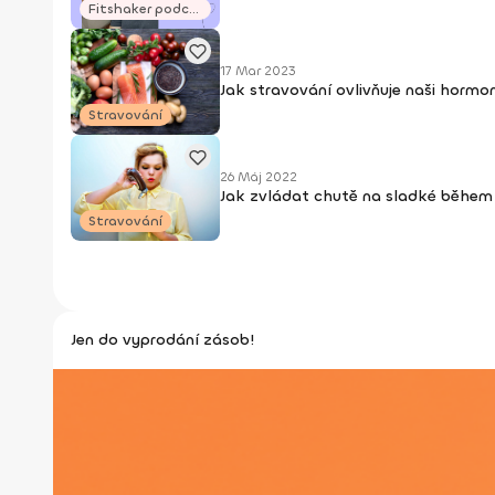
Fitshaker podcasty
17 Mar 2023
Jak stravování ovlivňuje naši hormo
Stravování
26 Máj 2022
Jak zvládat chutě na sladké běhe
Stravování
Jen do vyprodání zásob!