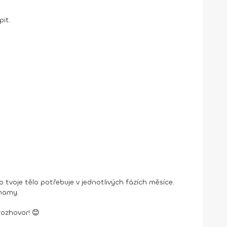
pit.
o tvoje tělo potřebuje v jednotlivých fázích měsíce.
znamy.
rozhovor! 😊