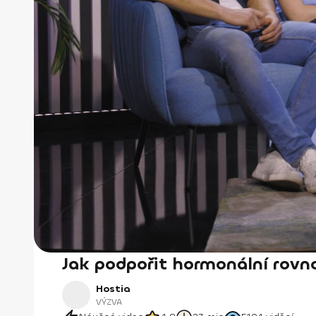
Jak podpořit hormonální rov
Hostia
VÝZVA