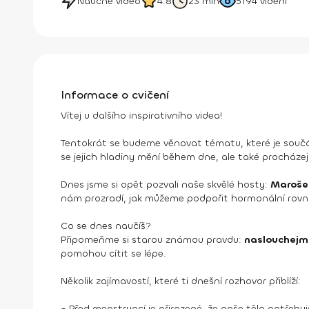
Náučné video
4.8
23 min
5194
vidění
Informace o cvičení
Vítej u dalšího inspirativního videa!
Tentokrát se budeme věnovat tématu, které je součás
se jejich hladiny mění během dne, ale také procháze
Dnes jsme si opět pozvali naše skvělé hosty:
Maroše 
nám prozradí, jak můžeme podpořit hormonální rovno
Co se dnes naučíš?
Připomeňme si starou známou pravdu:
naslouchejm
pomohou cítit se lépe.
Několik zajímavostí, které ti dnešní rozhovor přiblíží:
- Před menstruací je přirozené, že naše tělo potřebuje 