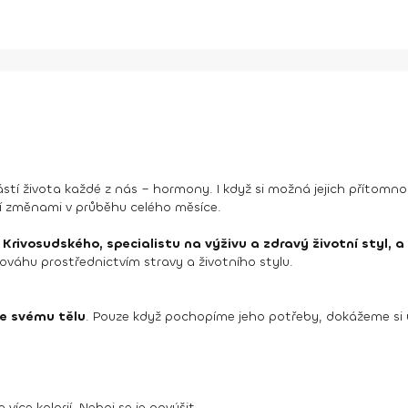
tí života každé z nás – hormony. I když si možná jejich přítomn
jí změnami v průběhu celého měsíce.
Krivosudského, specialistu na výživu a zdravý životní styl, a
váhu prostřednictvím stravy a životního stylu.
e svému tělu
. Pouze když pochopíme jeho potřeby, dokážeme si 
více kalorií. Neboj se je navýšit.