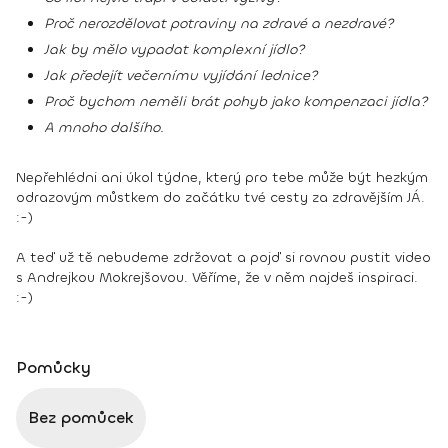
Proč nerozdělovat potraviny na zdravé a nezdravé?
Jak by mělo vypadat komplexní jídlo?
Jak předejít večernímu vyjídání lednice?
Proč bychom neměli brát pohyb jako kompenzaci jídla?
A mnoho dalšího.
Nepřehlédni ani úkol týdne, který pro tebe může být hezkým
odrazovým můstkem do začátku tvé cesty za zdravějším JÁ.
:-)
A teď už tě nebudeme zdržovat a pojď si rovnou pustit video
s Andrejkou Mokrejšovou. Věříme, že v něm najdeš inspiraci.
:-)
Pomůcky
Bez pomůcek