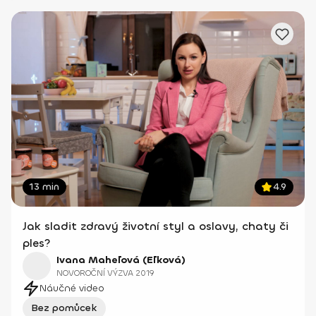
13 min
4.9
Jak sladit zdravý životní styl a oslavy, chaty či
ples?
Ivana Maheľová (Eľková)
NOVOROČNÍ VÝZVA 2019
Náučné video
Bez pomůcek