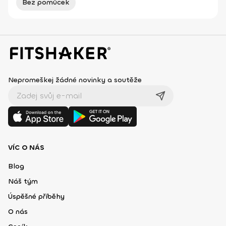
Bez pomůcek
Nepromeškej žádné novinky a soutěže
VÍC O NÁS
Blog
Náš tým
Úspěšné příběhy
O nás