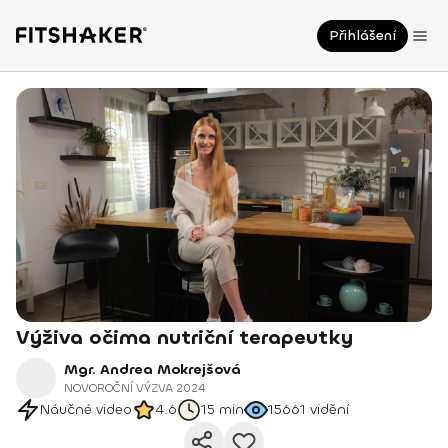
Přihlášení
Výživa očima nutriční terapeutky
Mgr. Andrea Mokrejšová
NOVOROČNÍ VÝZVA 2024
Náučné video
4.6
15 min
15661
vidění