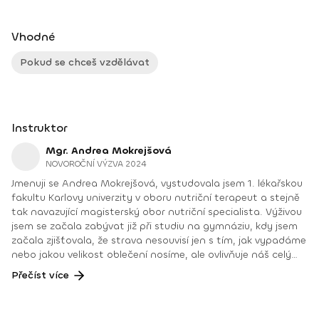
Vhodné
Pokud se chceš vzdělávat
Instruktor
Mgr. Andrea Mokrejšová
NOVOROČNÍ VÝZVA 2024
Jmenuji se Andrea Mokrejšová, vystudovala jsem 1. lékařskou
fakultu Karlovy univerzity v oboru nutriční terapeut a stejně
tak navazující magisterský obor nutriční specialista. Výživou
jsem se začala zabývat již při studiu na gymnáziu, kdy jsem
začala zjišťovala, že strava nesouvisí jen s tím, jak vypadáme
nebo jakou velikost oblečení nosíme, ale ovlivňuje náš celý
život. To, jak se cítíme psychicky i fyzicky. Pracuji jak s
Přečíst více
pacienty v nemocnici, tak s klienty ve své soukromé praxi. V
obou těchto odvětvích se snažím o to, aby se lidé po úpravě
stravy cítili lépe. Snažím se klientům ukázat, že není potřeba