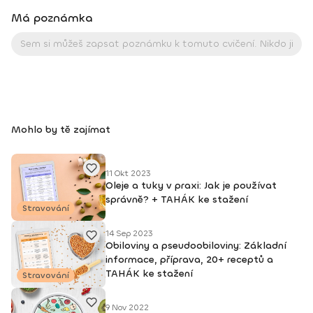
radikálních řešení a omezení, proto aby dosáhli svého cíle. Ve
Má poznámka
svém volném čase ráda sportuji, zejména běhám, jezdím na
silničním kole, na koních a učím jógu. Obecně miluju přírodu a
pobyt v ní, proto se snažím každý den aspoň chvilku strávit
venku.
Mohlo by tě zajímat
11 Okt 2023
Oleje a tuky v praxi: Jak je používat
správně? + TAHÁK ke stažení
Stravování
14 Sep 2023
Obiloviny a pseudoobiloviny: Základní
informace, příprava, 20+ receptů a
TAHÁK ke stažení
Stravování
9 Nov 2022