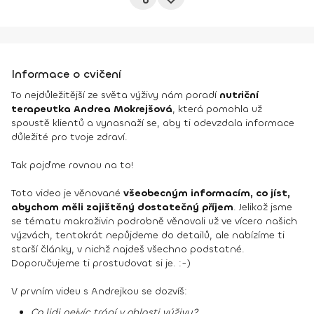
Informace o cvičení
To nejdůležitější ze světa výživy nám poradí
nutriční
terapeutka Andrea Mokrejšová
, která pomohla už
spoustě klientů a vynasnaží se, aby ti odevzdala informace
důležité pro tvoje zdraví.
Tak pojďme rovnou na to!
Toto video je věnované
všeobecným informacím, co jíst,
abychom měli zajištěný dostatečný příjem
. Jelikož jsme
se tématu makroživin podrobně věnovali už ve vícero našich
výzvách, tentokrát nepůjdeme do detailů, ale nabízíme ti
starší články, v nichž najdeš všechno podstatné.
Doporučujeme ti prostudovat si je. :-)
V prvním videu s Andrejkou se dozvíš:
Co lidi nejvíc trápí v oblasti výživy?