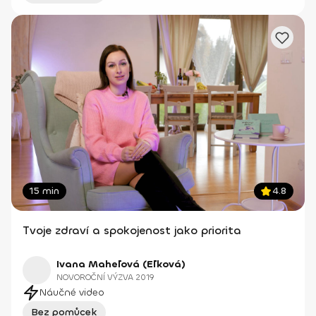
15 min
4.8
Tvoje zdraví a spokojenost jako priorita
Ivana Maheľová (Eľková)
NOVOROČNÍ VÝZVA 2019
Náučné video
Bez pomůcek