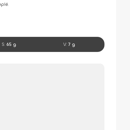
eplé.
S:
65 g
V:
7 g