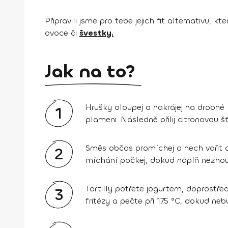
Připravili jsme pro tebe jejich fit alternativu,
ovoce či
švestky.
Jak na to?
Hrušky oloupej a nakrájej na drobné 
1
plameni. Následně přilij citronovou š
Směs občas promíchej a nech vařit a
2
míchání počkej, dokud náplň nezhous
Tortilly potřete jogurtem, doprostř
3
fritézy a pečte při 175 °C, dokud ne