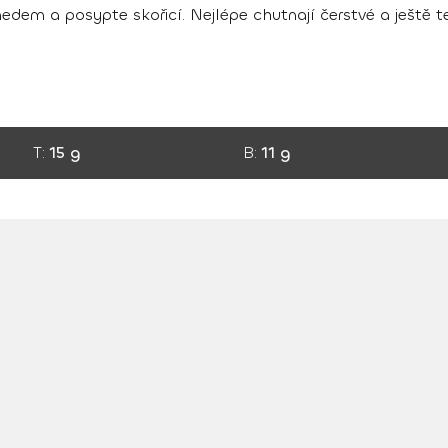
edem a posypte skořicí. Nejlépe chutnají čerstvé a ještě t
T:
15 g
B:
11 g