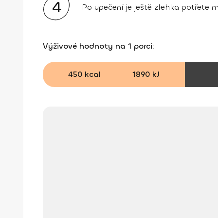
4
Po upečení je ještě zlehka potřete m
Výživové hodnoty na 1 porci:
450 kcal
1890 kJ