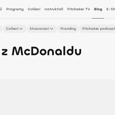
ů
Programy
Cvičení
Instruktoři
Fitshaker TV
Blog
E-S
Cvičení
Stravování
Proměny
Fitshaker podcas
o z McDonaldu