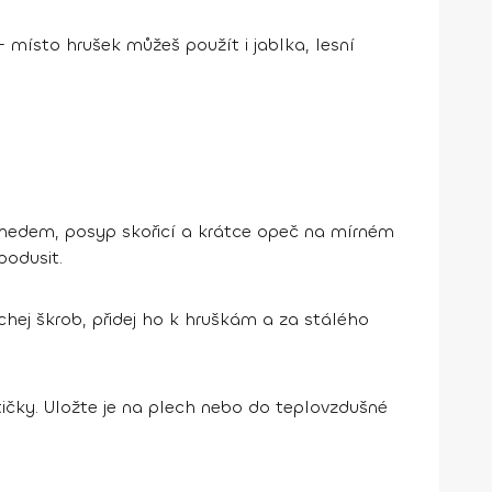
 – místo hrušek můžeš použít i jablka, lesní
ij medem, posyp skořicí a krátce opeč na mírném
podusit.
hej škrob, přidej ho k hruškám a za stálého
tičky. Uložte je na plech nebo do teplovzdušné