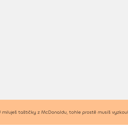
 miluješ taštičky z McDonaldu, tohle prostě musíš vyzkouš