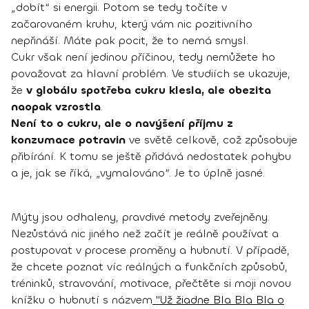
„dobít“ si energii. Potom se tedy točíte v
začarovaném kruhu, který vám nic pozitivního
nepřináší. Máte pak pocit, že to nemá smysl.
Cukr však není jedinou příčinou, tedy nemůžete ho
považovat za hlavní problém. Ve studiích se ukazuje,
že
v globálu spotřeba cukru klesla, ale obezita
naopak vzrostla
.
Není to o cukru, ale o navýšení příjmu z
konzumace potravin
ve světě celkově, což způsobuje
přibírání. K tomu se ještě přidává nedostatek pohybu
a je, jak se říká, „vymalováno“. Je to úplně jasné.
Mýty jsou odhaleny, pravdivé metody zveřejněny.
Nezůstává nic jiného než začít je reálně používat a
postupovat v procese proměny a hubnutí. V případě,
že chcete poznat víc reálných a funkčních způsobů,
tréninků, stravování, motivace, přečtěte si moji novou
knížku o hubnutí s názvem
"Už žiadne Bla Bla Bla o