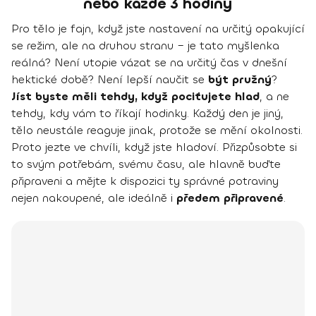
nebo každé 3 hodiny
Pro tělo je fajn, když jste nastavení na určitý opakující
se režim, ale na druhou stranu – je tato myšlenka
reálná? Není utopie vázat se na určitý čas v dnešní
hektické době? Není lepší naučit se
být pružný
?
Jíst byste měli tehdy, když pociťujete hlad
, a ne
tehdy, kdy vám to říkají hodinky. Každý den je jiný,
tělo neustále reaguje jinak, protože se mění okolnosti.
Proto jezte ve chvíli, když jste hladoví. Přizpůsobte si
to svým potřebám, svému času, ale hlavně buďte
připraveni a mějte k dispozici ty správné potraviny
nejen nakoupené, ale ideálně i
předem připravené
.