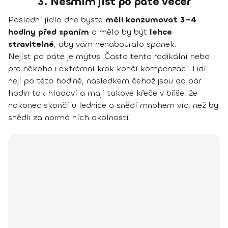
3. Nesmím jíst po páté večer
Poslední jídlo dne byste
měli konzumovat 3–4
hodiny před spaním
a mělo by být
lehce
stravitelné
, aby vám nenabouralo spánek.
Nejíst po páté je mýtus. Často tento radikální nebo
pro někoho i extrémní krok končí kompenzací. Lidí
nejí po této hodině, následkem čehož jsou do pár
hodin tak hladoví a mají takové křeče v břiše, že
nakonec skončí u lednice a snědí mnohem víc, než by
snědli za normálních okolností.