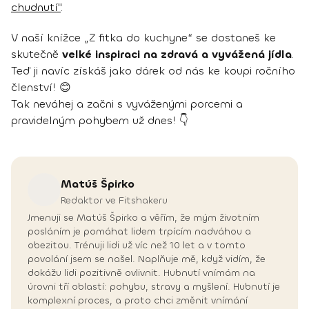
chudnutí"
.
V naší knížce „Z fitka do kuchyne“ se dostaneš ke
skutečně
velké inspiraci na zdravá a vyvážená jídla
.
Teď ji navíc získáš jako dárek od nás ke koupi ročního
členství! 😊
Tak neváhej a začni s vyváženými porcemi a
pravidelným pohybem už dnes! 👇
Matúš
Špirko
Redaktor ve Fitshakeru
Jmenuji se Matúš Špirko a věřím, že mým životním
posláním je pomáhat lidem trpícím nadváhou a
obezitou. Trénuji lidi už víc než 10 let a v tomto
povolání jsem se našel. Naplňuje mě, když vidím, že
dokážu lidi pozitivně ovlivnit. Hubnutí vnímám na
úrovni tří oblastí: pohybu, stravy a myšlení. Hubnutí je
komplexní proces, a proto chci změnit vnímání