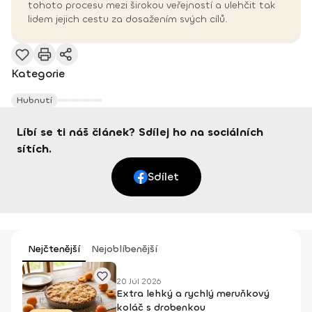
tohoto procesu mezi širokou veřejností a ulehčit tak
lidem jejich cestu za dosažením svých cílů.
Kategorie
Hubnutí
Líbí se ti náš článek? Sdílej ho na sociálních
sítích.
Sdílet
Nejčtenější
Nejoblíbenější
20 Júl 2026
Extra lehký a rychlý meruňkový
koláč s drobenkou