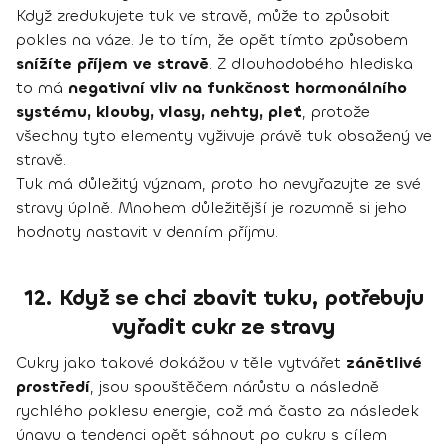
Když zredukujete tuk ve stravě, může to způsobit
pokles na váze. Je to tím, že opět tímto způsobem
snížíte příjem ve stravě
. Z dlouhodobého hlediska
to má
negativní vliv na funkčnost hormonálního
systému, klouby, vlasy, nehty, pleť
, protože
všechny tyto elementy vyživuje právě tuk obsažený ve
stravě.
Tuk má důležitý význam, proto ho nevyřazujte ze své
stravy úplně. Mnohem důležitější je rozumně si jeho
hodnoty nastavit v denním příjmu.
12. Když se chci zbavit tuku, potřebuju
vyřadit cukr ze stravy
Cukry jako takové dokážou v těle vytvářet
zánětlivé
prostředí
, jsou spouštěčem nárůstu a následně
rychlého poklesu energie, což má často za následek
únavu a tendenci opět sáhnout po cukru s cílem