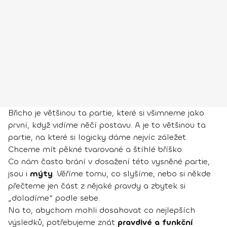
Břicho je většinou ta partie, které si všimneme jako
první, když vidíme něčí postavu. A je to většinou ta
partie, na které si logicky dáme nejvíc záležet.
Chceme mít pěkné tvarované a štíhlé bříško.
Co nám často brání v dosažení této vysněné partie,
jsou i
mýty
. Věříme tomu, co slyšíme, nebo si někde
přečteme jen část z nějaké pravdy a zbytek si
„doladíme“ podle sebe.
Na to, abychom mohli dosahovat co nejlepších
výsledků, potřebujeme znát
pravdivé a funkční