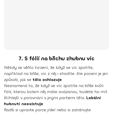
7. S fólií na břichu zhubnu víc
Někdy se věřilo tvrzení, že když se víc zpotíte,
například na břiše, víc z něj i shodíte. Ale pocení je jen
způsob, jak se
tělo ochlazuje
.
Neznamená to, že když se víc zpotíte na břiše kvůli
fólii, kterou kolem něj máte ovázanou, budete ho mít
štíhlejší v porovnání s jinými partiemi těla.
Lokální
hubnutí neexistuje
.
Radši si upravte porce jídel nebo si zatrénujte