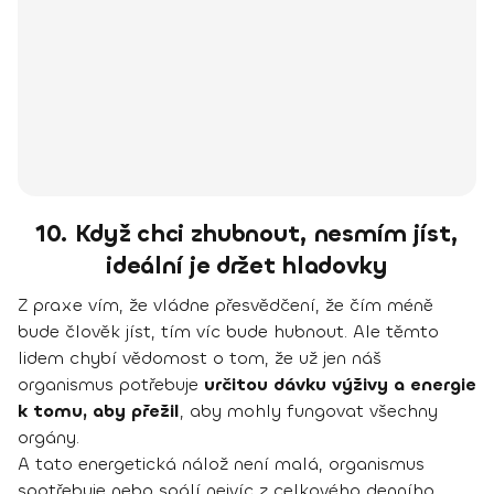
10. Když chci zhubnout, nesmím jíst,
ideální je držet hladovky
Z praxe vím, že vládne přesvědčení, že čím méně
bude člověk jíst, tím víc bude hubnout. Ale těmto
lidem chybí vědomost o tom, že už jen náš
organismus potřebuje
určitou dávku výživy a energie
k tomu, aby přežil
, aby mohly fungovat všechny
orgány.
A tato energetická nálož není malá, organismus
spotřebuje nebo spálí nejvíc z celkového denního