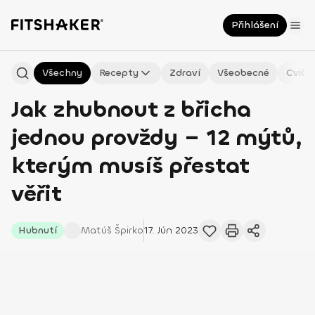
Přihlášení
Všechny
Recepty
Zdraví
Všeobecné
Cviče
Jak zhubnout z břicha
jednou provždy – 12 mýtů,
kterým musíš přestat
věřit
Hubnutí
Matúš
Špirko
17. Jún 2023