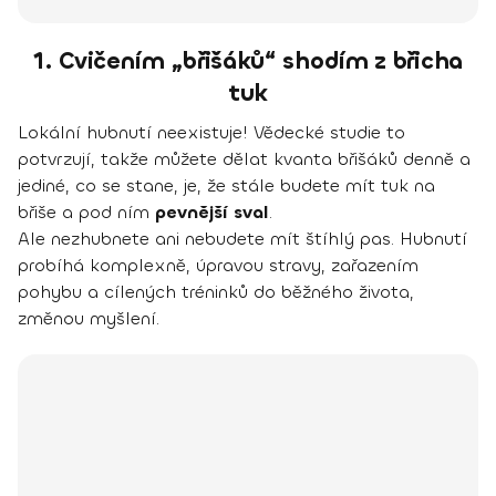
1. Cvičením „břišáků“ shodím z břicha
tuk
Lokální hubnutí neexistuje! Vědecké studie to
potvrzují, takže můžete dělat kvanta břišáků denně a
jediné, co se stane, je, že stále budete mít tuk na
břiše a pod ním
pevnější sval
.
Ale nezhubnete ani nebudete mít štíhlý pas. Hubnutí
probíhá komplexně, úpravou stravy, zařazením
pohybu a cílených tréninků do běžného života,
změnou myšlení.