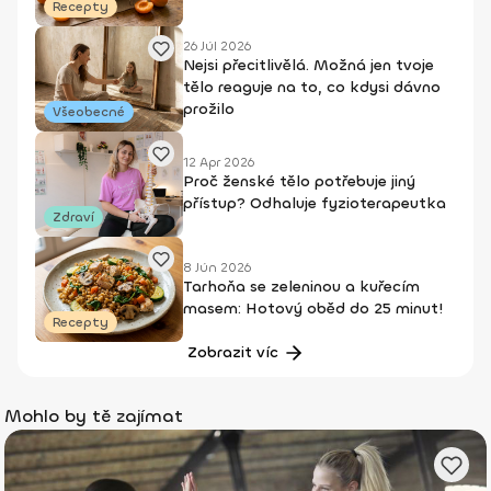
Recepty
26 Júl 2026
Nejsi přecitlivělá. Možná jen tvoje
tělo reaguje na to, co kdysi dávno
prožilo
Všeobecné
12 Apr 2026
Proč ženské tělo potřebuje jiný
přístup? Odhaluje fyzioterapeutka
Zdraví
8 Jún 2026
Tarhoňa se zeleninou a kuřecím
masem: Hotový oběd do 25 minut!
Recepty
Zobrazit víc
Mohlo by tě zajímat