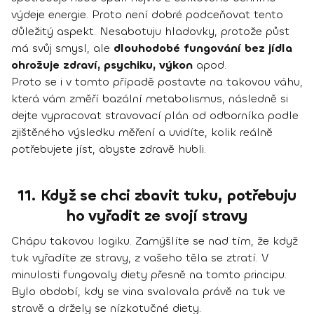
výdeje energie. Proto není dobré podceňovat tento
důležitý aspekt. Nesabotuju hladovky, protože půst
má svůj smysl, ale
dlouhodobé fungování bez jídla
ohrožuje zdraví, psychiku, výkon
apod.
Proto se i v tomto případě postavte na takovou váhu,
která vám změří bazální metabolismus, následně si
dejte vypracovat stravovací plán od odborníka podle
zjištěného výsledku měření a uvidíte, kolik reálně
potřebujete jíst, abyste zdravě hubli.
11. Když se chci zbavit tuku, potřebuju
ho vyřadit ze svojí stravy
Chápu takovou logiku. Zamýšlíte se nad tím, že když
tuk vyřadíte ze stravy, z vašeho těla se ztratí. V
minulosti fungovaly diety přesně na tomto principu.
Bylo období, kdy se vina svalovala právě na tuk ve
stravě a držely se nízkotučné diety.