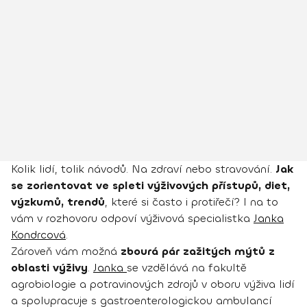
Kolik lidí, tolik návodů. Na zdraví nebo stravování.
Jak
se zorientovat ve spleti výživových přístupů, diet,
výzkumů, trendů
, které si často i protiřečí? I na to
vám v rozhovoru odpoví výživová specialistka
Janka
Kondrcová
.
Zároveň vám možná
zbourá pár zažitých mýtů z
oblasti výživy
.
Janka
se vzdělává na fakultě
agrobiologie a potravinových zdrojů v oboru výživa lidí
a spolupracuje s gastroenterologickou ambulancí