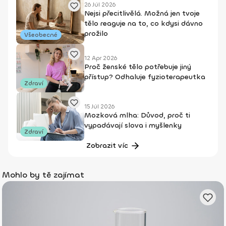
26 Júl 2026
Nejsi přecitlivělá. Možná jen tvoje
tělo reaguje na to, co kdysi dávno
prožilo
Všeobecné
12 Apr 2026
Proč ženské tělo potřebuje jiný
přístup? Odhaluje fyzioterapeutka
Zdraví
15 Júl 2026
Mozková mlha: Důvod, proč ti
vypadávají slova i myšlenky
Zdraví
Zobrazit víc
Mohlo by tě zajímat