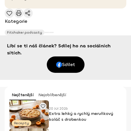
Kategorie
Fitshaker podcasty
Líbí se ti náš článek? Sdílej ho na sociálních
sítích.
Sdílet
Nejčtenější
Nejoblíbenější
20 Júl 2026
Extra lehký a rychlý meruňkový
koláč s drobenkou
Recepty