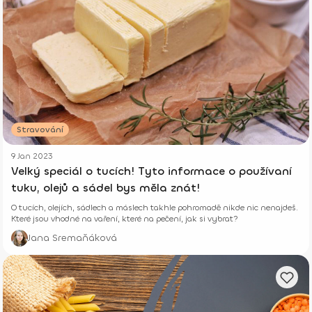
Stravování
9 Jan 2023
Velký speciál o tucích! Tyto informace o používaní
tuku, olejů a sádel bys měla znát!
O tucích, olejích, sádlech a máslech takhle pohromadě nikde nic nenajdeš.
Které jsou vhodné na vaření, které na pečení, jak si vybrat?
Jana Sremaňáková