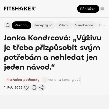
Přihlášení
Všechny
Recepty
Zdraví
Všeobecné
Cviče
Janka Kondrcová: „Výživu
je třeba přizpůsobit svým
potřebám a nehledat jen
jeden návod.“
Fitshaker podcasty
Adriana
Špronglová
1. Feb 2022