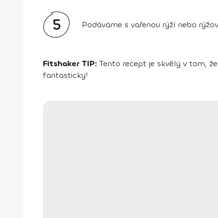
5
Podáváme s vařenou rýží nebo rýžo
Fitshaker TIP:
Tento recept je skvělý v tom, že
fantasticky!