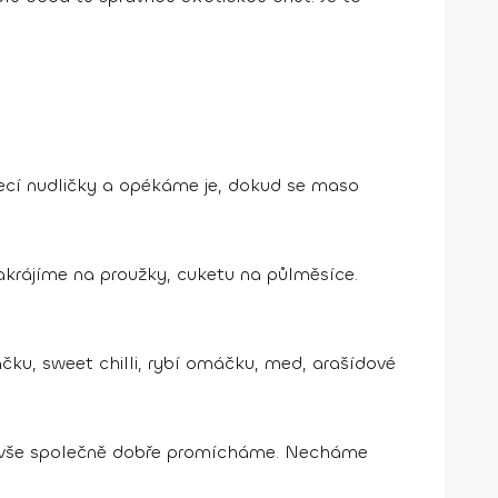
uřecí nudličky a opékáme je, dokud se maso
 nakrájíme na proužky, cuketu na půlměsíce.
ku, sweet chilli, rybí omáčku, med, arašídové
a vše společně dobře promícháme. Necháme