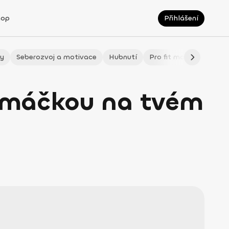
hop
Přihlášení
ty
Seberozvoj a motivace
Hubnutí
Pro fit maminky
LÉ
 omáčkou na tvém