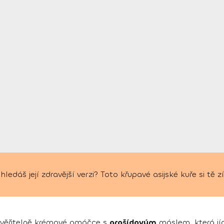
hledáš její zdravější verzi? Toto křupavé asijské kuře si tě
uvěřitelně krémové omáčce s
arašídovým
máslem, která jí