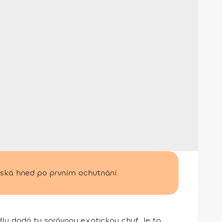
 získá hned po prvním ochutnání.
dlu dodá tu správnou exotickou chuť. Je to