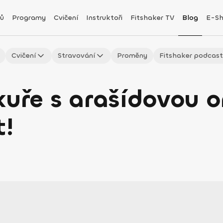
ů
Programy
Cvičení
Instruktoři
Fitshaker TV
Blog
E-S
Cvičení
Stravování
Proměny
Fitshaker podcas
 kuře s arašídovou
t!