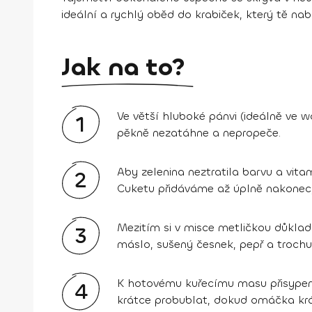
ideální a rychlý oběd do krabiček, který tě nab
Jak na to?
Ve větší hluboké pánvi (ideálně ve 
1
pěkně nezatáhne a nepropeče.
Aby zelenina neztratila barvu a vita
2
Cuketu přidáváme až úplně nakonec, 
Mezitím si v misce metličkou důkla
3
máslo, sušený česnek, pepř a trochu
K hotovému kuřecímu masu přisypem
4
krátce probublat, dokud omáčka kr