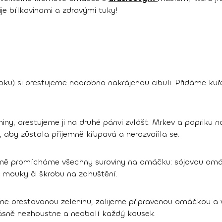
ije bílkovinami a zdravými tuky!
woku) si orestujeme nadrobno nakrájenou cibuli. Přidáme k
miny, orestujeme ji na druhé pánvi zvlášť. Mrkev a papriku
aby zůstala příjemně křupavá a nerozvařila se.
dně promícháme všechny suroviny na omáčku: sójovou omáč
 mouky či škrobu na zahuštění.
e orestovanou zeleninu, zalijeme připravenou omáčkou 
ásně nezhoustne a neobalí každý kousek.