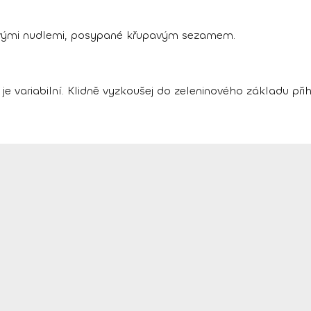
vými nudlemi, posypané křupavým sezamem.
 je variabilní. Klidně vyzkoušej do zeleninového základu při