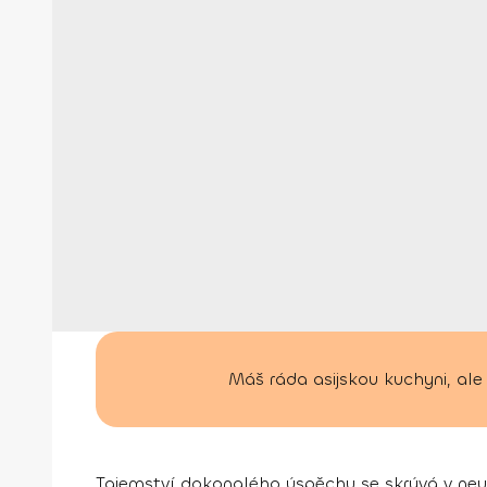
Máš ráda asijskou kuchyni, ale 
Tajemství dokonalého úspěchu se skrývá v ne