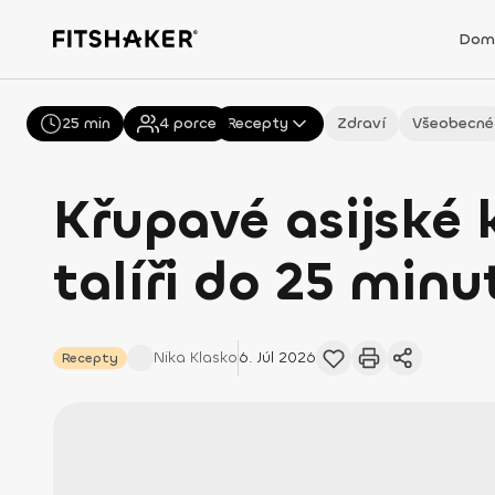
Dom
25 min
Všechny
4
porce
Recepty
Zdraví
Všeobecné
Křupavé asijské
talíři do 25 minu
Nika
Klasko
6. Júl 2026
Recepty