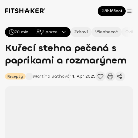
Přihlášení
70 min
Všechny
2
Recepty
porce
Zdraví
Všeobecné
Cviče
Kuřecí stehna pečená s
paprikami a rozmarýnem
Martina
Baťhová
14. Apr 2025
Recepty