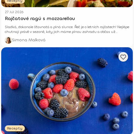
Recepty
27 Júl 2026
Rajčatové ragú s mozzarellou
Sladká, dokonale šťavnatá a plná slunce. Řeč je o letních rajčatech! Nejlépe
chutnají právě v sezoně, kdy jich máme plnou zahradu a občas už
opravdu nevíme, co s nimi.
Simona Malková
Recepty