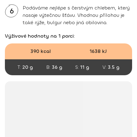
Podáváme nejlépe s čerstvým chlebem, který
6
nasaje výtečnou šťávu. Vhodnou přílohou je
také rýže, bulgur nebo jiná obilovina.
Výživové hodnoty na 1 porci:
390 kcal
1638 kJ
T:
20 g
B:
36 g
S:
11 g
V:
3.5 g