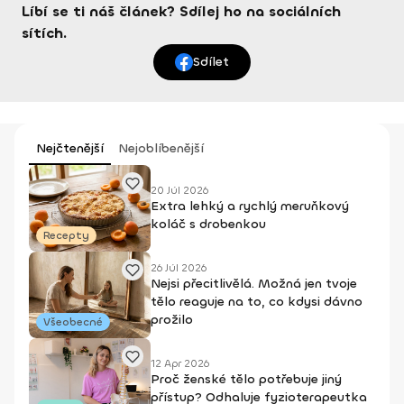
Líbí se ti náš článek? Sdílej ho na sociálních
sítích.
Sdílet
Nejčtenější
Nejoblíbenější
20 Júl 2026
Extra lehký a rychlý meruňkový
koláč s drobenkou
Recepty
26 Júl 2026
Nejsi přecitlivělá. Možná jen tvoje
tělo reaguje na to, co kdysi dávno
prožilo
Všeobecné
12 Apr 2026
Proč ženské tělo potřebuje jiný
přístup? Odhaluje fyzioterapeutka