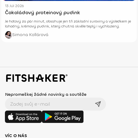
13 Júl 2026
Čokoládový proteinový pudink
Je hotový za pár minut, obsahuje jen tři základní suroviny a výsledkem je
lahodný, krémový pudink, který chutná skvěle teplý i vychlazený.
Simona Kollárová
Nepromeškej žádné novinky a soutěže
VÍC O NÁS