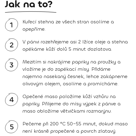
Jak na to?
Kuřecí stehna ze všech stran osolíme a
1
opepříme.
V pánvi rozehřejeme asi 2 lžíce oleje a stehna
2
opékáme kůží dolů 5 minut dozlatova.
Mezitím si nakrájíme papriky na proužky a
3
vložíme je do zapékací mísy. Přidáme
najemno nasekaný česnek, lehce zakápneme
olivovým olejem, osolíme a promícháme.
Opečené maso položíme kůží vzhůru na
4
papriky. Přilijeme do mísy výpek z pánve a
maso obložíme větvičkami rozmarýnu.
Pečeme při 200 °C 50–55 minut, dokud maso
5
není krásně propečené a povrch zlatavý.