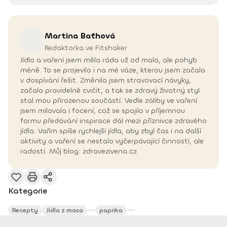
Martina
Baťhová
Redaktorka ve Fitshaker
Jídlo a vaření jsem měla ráda už od mala, ale pohyb
méně. To se projevilo i na mé váze, kterou jsem začala
v dospívání řešit. Změnila jsem stravovací návyky,
začala pravidelně cvičit, a tak se zdravý životný styl
stal mou přirozenou součástí. Vedle záliby ve vaření
jsem milovala i focení, což se spojilo v příjemnou
formu předávání inspirace dál mezi příznivce zdravého
jídla. Vařím spíše rychlejší jídla, aby zbyl čas i na další
aktivity a vaření se nestalo vyčerpávající činností, ale
radostí. Můj blog: zdravezivena.cz
Kategorie
Recepty
Jídla z masa
paprika