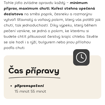
Tohle jídlo zvládne opravdu každý –
minimum
příprav, maximum chuti. Kuřecí stehna upečená
dozlatova
na směsi paprik, česneku a rozmarýnu
vytvoří šťavnatý a voňavý pokrm, který vás potěší jak
chutí, tak jednoduchostí. Díky výpeku, který během
pečení vznikne, se jedná o pokrm, ke kterému si
budete chtít přikusovat čerstvý krajíc chleba. Skvěle
se ale hodí i s rýží, bulgurem nebo jinou přílohou
podľa chuti.
Čas přípravy
příprava
pečení
15 minút
55 minút