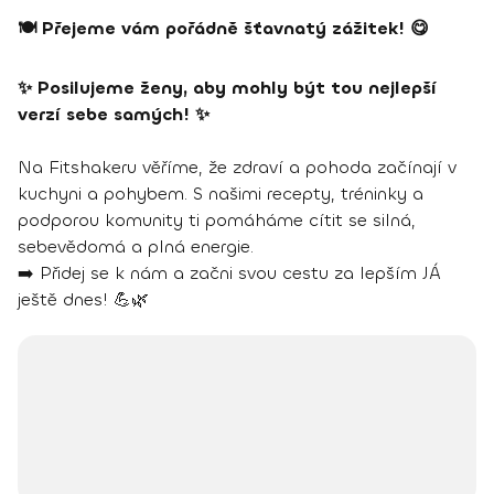
🍽 Přejeme vám pořádně šťavnatý zážitek! 😋
✨ Posilujeme ženy, aby mohly být tou nejlepší
verzí sebe samých! ✨
Na Fitshakeru věříme, že zdraví a pohoda začínají v
kuchyni a pohybem. S našimi recepty, tréninky a
podporou komunity ti pomáháme cítit se silná,
sebevědomá a plná energie.
➡️ Přidej se k nám a začni svou cestu za lepším JÁ
ještě dnes! 💪🌿