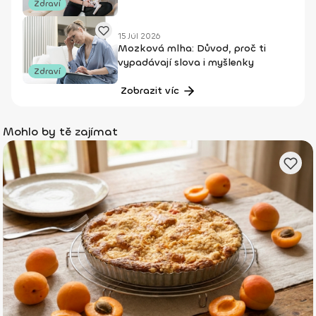
Zdraví
15 Júl 2026
Mozková mlha: Důvod, proč ti
vypadávají slova i myšlenky
Zdraví
Zobrazit víc
Mohlo by tě zajímat