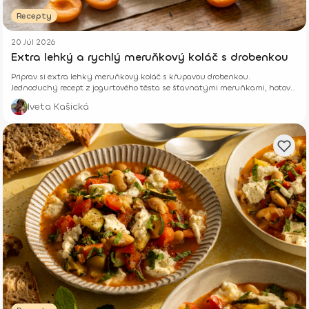
Recepty
20 Júl 2026
Extra lehký a rychlý meruňkový koláč s drobenkou
Priprav si extra lehký meruňkový koláč s křupavou drobenkou.
Jednoduchý recept z jogurtového těsta se šťavnatými meruňkami, hotový
z pár surovin.
Iveta Kašická