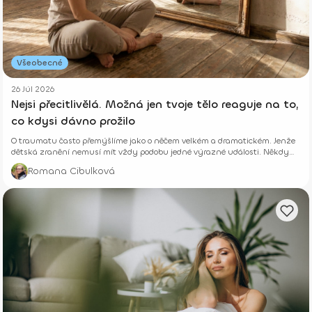
Všeobecné
26 Júl 2026
Nejsi přecitlivělá. Možná jen tvoje tělo reaguje na to,
co kdysi dávno prožilo
O traumatu často přemýšlíme jako o něčem velkém a dramatickém. Jenže
dětská zranění nemusí mít vždy podobu jedné výrazné události. Někdy
vznikají potichu.
Romana Cibulková