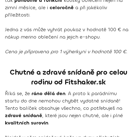
tak
pohodlné a funkční
kousky oblečení nejen na
zimní měsíce, ale i
celoročně
a při jakékoliv
příležitosti.
Jedna z vás může vyhrát poukaz v hodnotě 100 € na
nákup merino oblečení na jejich e-shopu.
Cena je připravena pro 1 výherkyni v hodnotě 100 €.
Chutné a zdravé snídaně pro celou
rodinu od Fitshaker.sk
Říká se, že
ráno dělá den
. A proto k parádnímu
startu do dne nemohou chybět vydatné snídaně!
Tento balíček obsahuje všechno, co potřebuješ na
zdravé snídaně
, které jsou nejen chutné, ale i plné
kvalitních surovin
.