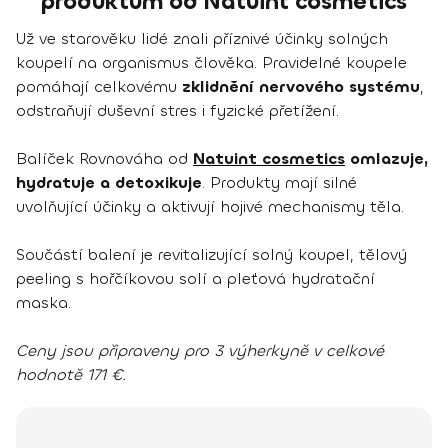
produktům od Natuint cosmetics
Už ve starověku lidé znali příznivé účinky solných
koupelí na organismus člověka. Pravidelné koupele
pomáhají celkovému
zklidnění nervového systému
,
odstraňují duševní stres i fyzické přetížení.
Balíček Rovnováha od
Natuint cosmetics
omlazuje,
hydratuje a detoxikuje
. Produkty mají silné
uvolňující účinky a aktivují hojivé mechanismy těla.
Součástí balení je revitalizující solný koupel, tělový
peeling s hořčíkovou solí a pleťová hydratační
maska.
Ceny jsou připraveny pro 3 výherkyně v celkové
hodnotě 171 €.