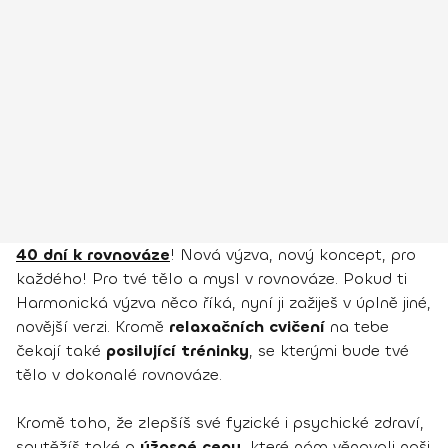
40 dní k rovnováze
! Nová výzva, nový koncept, pro
každého! Pro tvé tělo a mysl v rovnováze. Pokud ti
Harmonická výzva něco říká, nyní ji zažiješ v úplně jiné,
novější verzi. Kromě
relaxačních cvičení
na tebe
čekají také
posilující tréninky
, se kterými bude tvé
tělo v dokonalé rovnováze.
Kromě toho, že zlepšíš své fyzické i psychické zdraví,
soutěžíš také o
úžasné ceny
, které nám věnovali naši