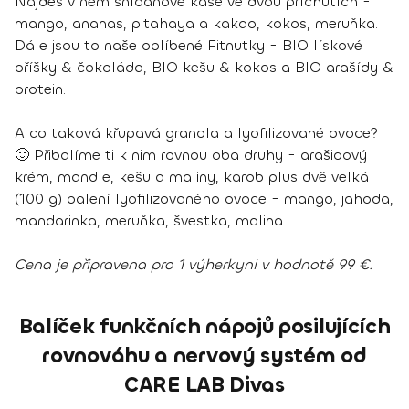
Najdeš v něm snídaňové kaše ve dvou příchutích -
mango, ananas, pitahaya a kakao, kokos, meruňka.
Dále jsou to naše oblíbené Fitnutky - BIO lískové
oříšky & čokoláda, BIO kešu & kokos a BIO arašídy &
protein.
A co taková křupavá granola a lyofilizované ovoce?
🙂 Přibalíme ti k nim rovnou oba druhy - arašidový
krém, mandle, kešu a maliny, karob plus dvě velká
(100 g) balení lyofilizovaného ovoce - mango, jahoda,
mandarinka, meruňka, švestka, malina.
Cena je připravena pro 1 výherkyni v hodnotě 99 €.
Balíček funkčních nápojů posilujících
rovnováhu a nervový systém od
CARE LAB Divas