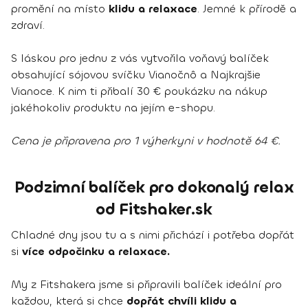
promění na místo
klidu a relaxace
. Jemné k přírodě a
zdraví.
S láskou pro jednu z vás vytvořila voňavý balíček
obsahující sójovou svíčku Vianočnô a Najkrajšie
Vianoce. K nim ti přibalí 30 € poukázku na nákup
jakéhokoliv produktu na jejím e-shopu.
Cena je připravena pro 1 výherkyni v hodnotě 64 €.
Podzimní balíček pro dokonalý relax
od Fitshaker.sk
Chladné dny jsou tu a s nimi přichází i potřeba dopřát
si
více odpočinku a relaxace.
My z Fitshakera jsme si připravili balíček ideální pro
každou, která si chce
dopřát chvíli klidu a