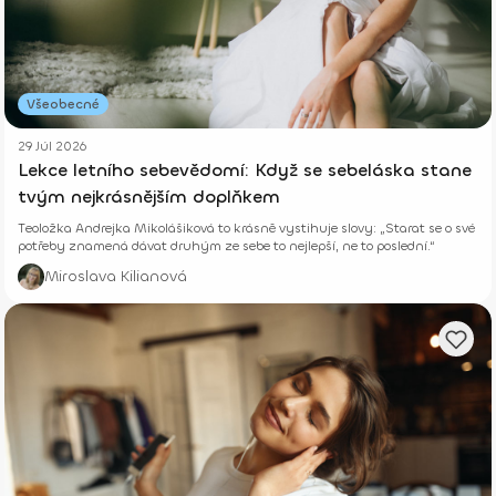
Všeobecné
29 Júl 2026
Lekce letního sebevědomí: Když se sebeláska stane
tvým nejkrásnějším doplňkem
Teoložka Andrejka Mikolášiková to krásně vystihuje slovy: „Starat se o své
potřeby znamená dávat druhým ze sebe to nejlepší, ne to poslední.“
Miroslava Kilianová