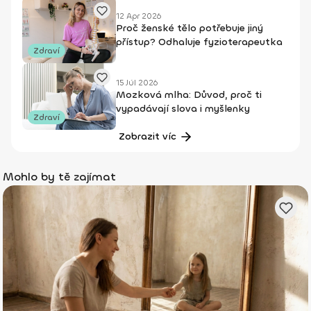
12 Apr 2026
Proč ženské tělo potřebuje jiný
přístup? Odhaluje fyzioterapeutka
Zdraví
15 Júl 2026
Mozková mlha: Důvod, proč ti
vypadávají slova i myšlenky
Zdraví
Zobrazit víc
Mohlo by tě zajímat