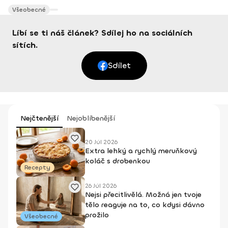
Všeobecné
Líbí se ti náš článek? Sdílej ho na sociálních
sítích.
Sdílet
Nejčtenější
Nejoblíbenější
20 Júl 2026
Extra lehký a rychlý meruňkový
koláč s drobenkou
Recepty
26 Júl 2026
Nejsi přecitlivělá. Možná jen tvoje
tělo reaguje na to, co kdysi dávno
prožilo
Všeobecné