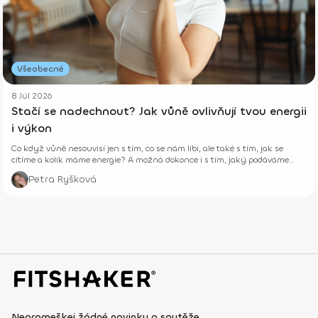
Všeobecné
8 Júl 2026
Stačí se nadechnout? Jak vůně ovlivňují tvou energii
i výkon
Co když vůně nesouvisí jen s tím, co se nám líbí, ale také s tím, jak se
cítíme a kolik máme energie? A možná dokonce i s tím, jaký podáváme
výkon při tréninku?
Petra Ryšková
Nepromeškej žádné novinky a soutěže