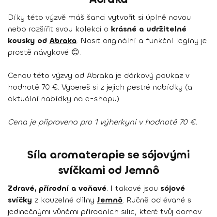
Díky této výzvě máš šanci vytvořit si úplně novou
nebo rozšířit svou kolekci o
krásné a udržitelné
kousky od
Abraka
. Nosit originální a funkční legíny je
prostě návykové 😊.
Cenou této výzvy od Abraka je dárkový poukaz v
hodnotě 70 €. Vybereš si z jejich pestré nabídky (a
aktuální nabídky na e-shopu).
Cena je připravena pro 1 výherkyni v hodnotě 70 €.
Síla aromaterapie se sójovými
svíčkami od Jemnô
Zdravé, přírodní a voňavé
. I takové jsou
sójové
svíčky
z kouzelné dílny
Jemnô
. Ručně odlévané s
jedinečnými vůněmi přírodních silic, které tvůj domov