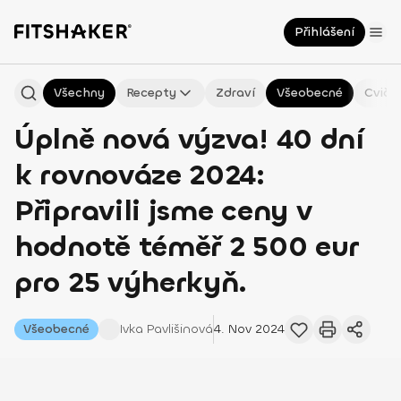
Přihlášení
Všechny
Recepty
Zdraví
Všeobecné
Cviče
Úplně nová výzva! 40 dní
k rovnováze 2024:
Připravili jsme ceny v
hodnotě téměř 2 500 eur
pro 25 výherkyň.
Všeobecné
Ivka
Pavlišinová
4. Nov 2024