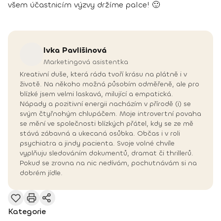
všem účastnicím výzvy držíme palce! 🙂
Ivka
Pavlišinová
Marketingová asistentka
Kreativní duše, která ráda tvoří krásu na plátně i v
životě. Na někoho možná působím odměřeně, ale pro
blízké jsem velmi laskavá, milující a empatická.
Nápady a pozitivní energii nacházím v přírodě (i) se
svým čtyřnohým chlupáčem. Moje introvertní povaha
se mění ve společnosti blízkých přátel, kdy se ze mě
stává zábavná a ukecaná osůbka. Občas i v roli
psychiatra a jindy pacienta. Svoje volné chvíle
vyplňuju sledováním dokumentů, dramat či thrillerů.
Pokud se zrovna na nic nedívám, pochutnávám si na
dobrém jídle.
Kategorie