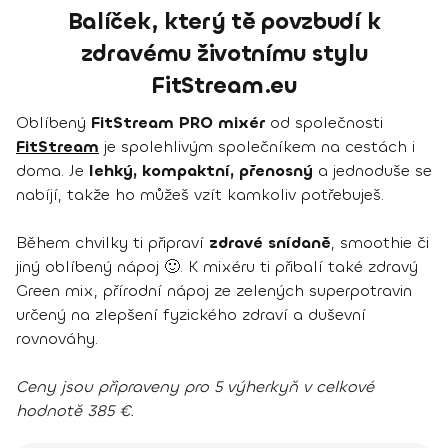
Balíček, který tě povzbudí k
zdravému životnímu stylu
FitStream.eu
Oblíbený
FitStream PRO mixér
od společnosti
FitStream
je spolehlivým společníkem na cestách i
doma. Je
lehký, kompaktní, přenosný
a jednoduše se
nabíjí, takže ho můžeš vzít kamkoliv potřebuješ.
Během chvilky ti připraví
zdravé snídaně
, smoothie či
jiný oblíbený nápoj 🙂. K mixéru ti přibalí také zdravý
Green mix, přírodní nápoj ze zelených superpotravin
určený na zlepšení fyzického zdraví a duševní
rovnováhy.
Ceny jsou připraveny pro 5 výherkyň v celkové
hodnotě 385 €.