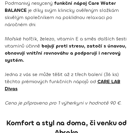
Podmanivý nesycený
funkční nápoj Care Water
BALANCE
je díky svým klinicky ověřeným složkám
skvělým společníkem na poklidnou relaxaci po
náročném dni.
Mořské hořčík, železo, vitamín E a směs dalších šesti
vitamínů účinně
bojují proti stresu, zatočí s únavou,
obnovují vnitřní rovnováhu a podporují i nervový
systém.
Jedna z vás se může těšit až z třech balení (36 ks)
těchto prémiových funkčních nápojů od
CARE LAB
Divas
.
Cena je připravena pro 1 výherkyni v hodnotě 90 €.
Komfort a styl na doma, či venku od
Abraka