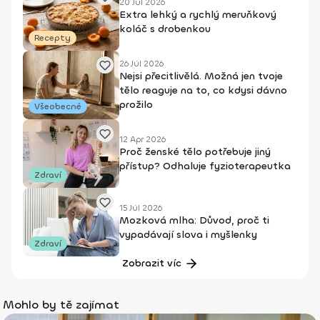
20 Júl 2026
Extra lehký a rychlý meruňkový
koláč s drobenkou
Recepty
26 Júl 2026
Nejsi přecitlivělá. Možná jen tvoje
tělo reaguje na to, co kdysi dávno
prožilo
Všeobecné
12 Apr 2026
Proč ženské tělo potřebuje jiný
přístup? Odhaluje fyzioterapeutka
Zdraví
15 Júl 2026
Mozková mlha: Důvod, proč ti
vypadávají slova i myšlenky
Zdraví
Zobrazit víc
Mohlo by tě zajímat