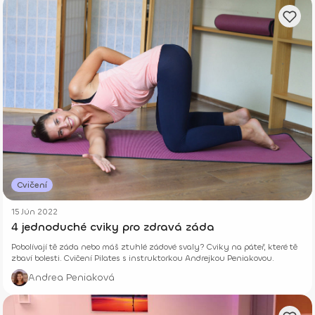
Cvičení
15 Jún 2022
4 jednoduché cviky pro zdravá záda
Pobolívají tě záda nebo máš ztuhlé zádové svaly? Cviky na páteř, které tě
zbaví bolesti. Cvičení Pilates s instruktorkou Andrejkou Peniakovou.
Andrea Peniaková