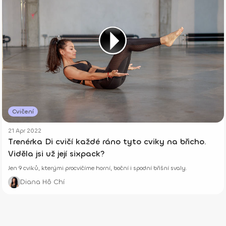
Cvičení
21 Apr 2022
Trenérka Di cvičí každé ráno tyto cviky na břicho.
Viděla jsi už její sixpack?
Jen 9 cviků, kterými procvičíme horní, boční i spodní břišní svaly.
Diana Hô Chí