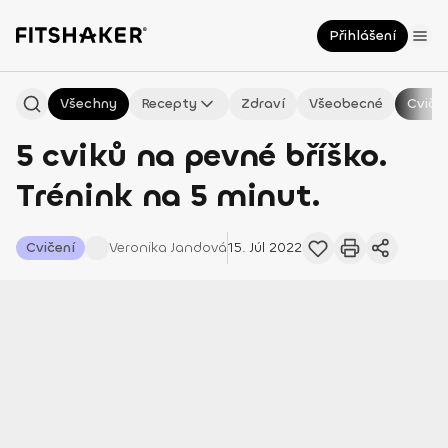
Přihlášení
Všechny
Recepty
Zdraví
Všeobecné
Cviče
5 cviků na pevné bříško.
Trénink na 5 minut.
Cvičení
Veronika
Jandová
15. Júl 2022