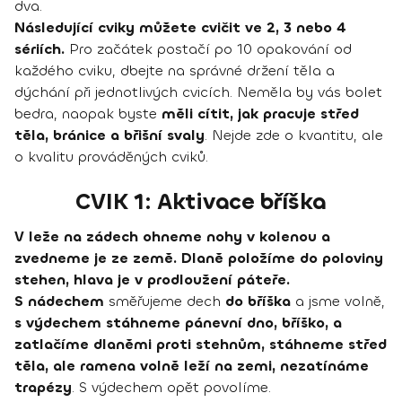
dva.
Následující cviky můžete cvičit ve 2, 3 nebo 4
sériích.
Pro začátek postačí po 10 opakování od
každého cviku, dbejte na správné držení těla a
dýchání při jednotlivých cvicích. Neměla by vás bolet
bedra, naopak byste
měli cítit, jak pracuje střed
těla, bránice a břišní svaly
. Nejde zde o kvantitu, ale
o kvalitu prováděných cviků.
CVIK 1: Aktivace bříška
V leže na zádech ohneme nohy v kolenou a
zvedneme je ze země. Dlaně položíme do poloviny
stehen, hlava je v prodloužení páteře.
S nádechem
směřujeme dech
do bříška
a jsme volně,
s výdechem stáhneme pánevní dno, bříško, a
zatlačíme dlaněmi proti stehnům, stáhneme střed
těla, ale ramena volně leží na zemi, nezatínáme
trapézy
. S výdechem opět povolíme.