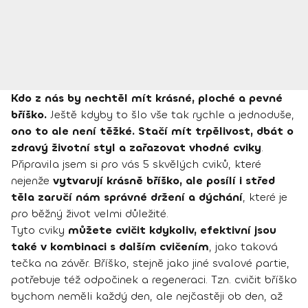
Kdo z nás by nechtěl mít krásné, ploché a pevné
bříško.
Ještě kdyby to šlo vše tak rychle a jednoduše,
ono to ale není těžké. Stačí mít trpělivost, dbát o
zdravý životní styl a zařazovat vhodné cviky
.
Připravila jsem si pro vás 5 skvělých cviků, které
nejenže
vytvarují krásně bříško, ale posílí i střed
těla zaručí nám správné držení a dýchání
, které je
pro běžný život velmi důležité.
Tyto cviky
můžete cvičit kdykoliv, efektivní jsou
také v kombinaci s dalším cvičením
, jako taková
tečka na závěr. Bříško, stejně jako jiné svalové partie,
potřebuje též odpočinek a regeneraci. Tzn. cvičit bříško
bychom neměli každý den, ale nejčastěji ob den, až