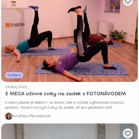
Cvičení
24 Máj 2022
3 MEGA účinné cviky na zadek s FOTONÁVODEM
Cvičení pilates je ideální i na doma, kde si můžeš vyformovat krásnou
postavu. Koukni na tyto cviky na zadek, ať se v plavkách cítíš
fantasticky.
Andrea Peniaková