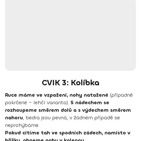
CVIK 3: Kolíbka
Ruce máme ve vzpažení, nohy natažené
(případně
pokrčené – lehčí varianta).
S nádechem se
rozhoupeme směrem dolů a s výdechem směrem
nahoru
, bedra jsou pevná, v žádném případě se
neprohýbáme.
Pokud cítíme tah ve spodních zádech, namísto v
bříšku, ohneme nohy v kolenou.