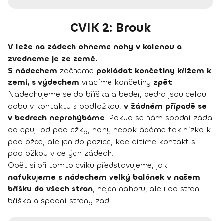
CVIK 2: Brouk
V leže na zádech ohneme nohy v kolenou a
zvedneme je ze země.
S nádechem
začneme
pokládat končetiny křížem k
zemi, s výdechem
vracíme končetiny
zpět
.
Nadechujeme se do bříška a beder, bedra jsou celou
dobu v kontaktu s podložkou,
v žádném případě se
v bedrech neprohýbáme
. Pokud se nám spodní záda
odlepují od podložky, nohy nepokládáme tak nízko k
podložce, ale jen do pozice, kde cítíme kontakt s
podložkou v celých zádech.
Opět si při tomto cviku představujeme, jak
nafukujeme s nádechem velký balónek v našem
bříšku do všech stran
, nejen nahoru, ale i do stran
bříška a spodní strany zad.