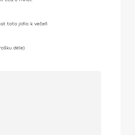
t toto jídlo k večeři.
ošku déle).