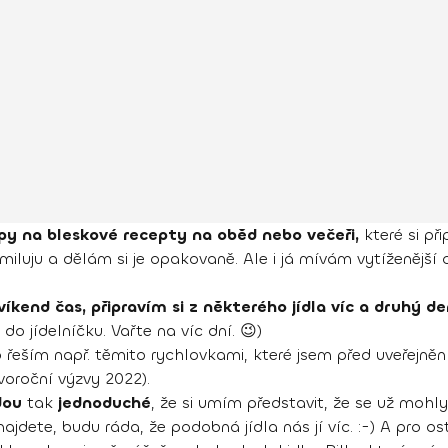
py na bleskové recepty na oběd nebo večeři,
které si př
luju a dělám si je opakovaně. Ale i já mívám vytíženější
kend čas, připravím si z některého jídla víc a druhý den
i do jídelníčku. Vařte na víc dní. 😉)
eším např. těmito rychlovkami, které jsem před uveřejněn
voroční výzvy 2022).
dou
tak
jednoduché
, že si umím představit, že se už mohly 
ajdete, budu ráda, že podobná jídla nás jí víc. :-) A pro o