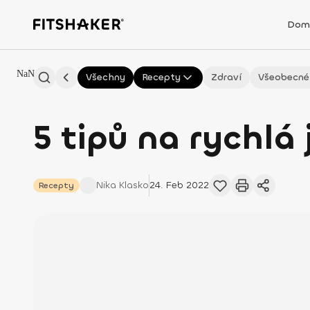
Dom
NaN
Všechny
Recepty
Zdraví
Všeobecné
5 tipů na rychlá 
Nika
Klasko
24. Feb 2022
Recepty