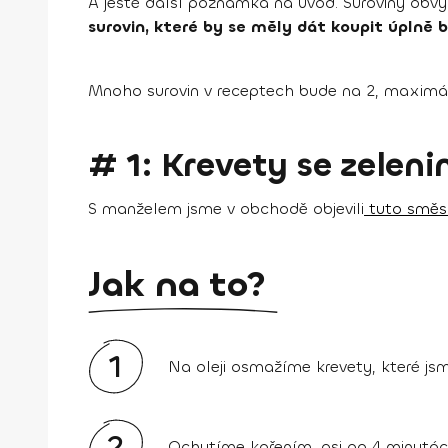
A ještě další poznámka na úvod. Suroviny obvy
surovin, které by se měly dát koupit úplně 
Mnoho surovin v receptech bude na 2, maximál
# 1: Krevety se zelen
S manželem jsme v obchodě objevili
tuto směs
Jak na to?
1
Na oleji osmažíme krevety, které js
2
Ochutíme kořením, asi po 4 minutá