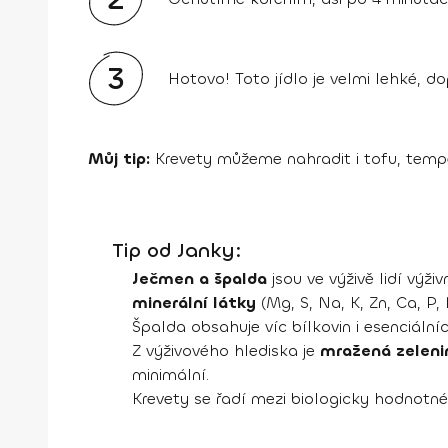
3
Hotovo! Toto jídlo je velmi lehké, do
Můj tip:
Krevety můžeme nahradit i tofu, temp
Tip od Janky:
Ječmen a špalda
jsou ve výživě lidí výži
minerální látky
(Mg, S, Na, K, Zn, Ca, P, 
Špalda obsahuje víc bílkovin i esenciální
Z výživového hlediska je
mražená zeleni
minimální.
Krevety se řadí mezi biologicky hodnotné