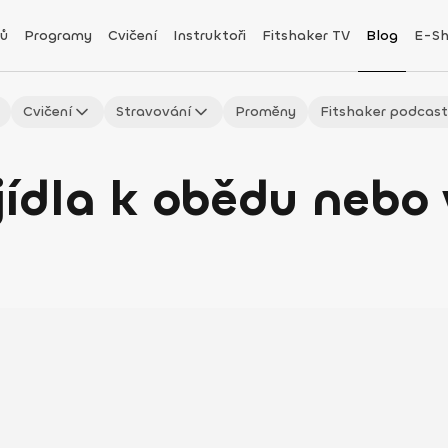
ů
Programy
Cvičení
Instruktoři
Fitshaker TV
Blog
E-S
Cvičení
Stravování
Proměny
Fitshaker podcas
jídla k obědu nebo 