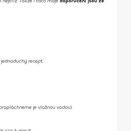
 nejblíž. Takže i tato moje
doporučení jsou ze
jednoduchý recept.
 propláchneme je vlažnou vodou).
t cca 6 minut.