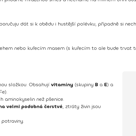
poručuju dát si k obědu i hustější polévku, případně si necha
ehem nebo kuřecím masem (s kuřecím to ale bude trvat tr
vnou složkou. Obsahují
vitamíny
(skupiny
B
a
E
) a
Fe).
ch aminokyselin než pšenice.
na velmi podobná čerstvé
, ztráty živin jsou
 potraviny.