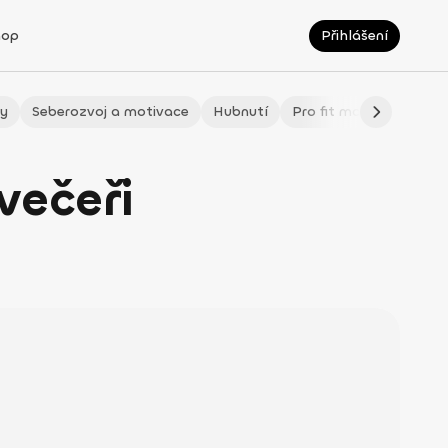
hop
Přihlášení
ty
Seberozvoj a motivace
Hubnutí
Pro fit maminky
LÉ
večeři