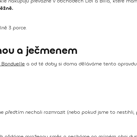
kle nakupuju převážně v obchodech Lidl a Billa, které mám
běžně.
ně 3 porce.
inou a ječmenem
 Bonduelle
a od té doby si doma děláváme tento opravdu 
me předtím nechali rozmrazit (nebo pokud jsme to nestihli,
ch přidáme mraženou směs a necháme na mírném ohni dusi