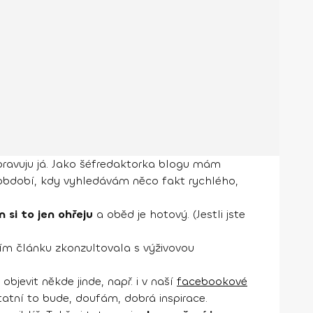
ipravuju já. Jako šéfredaktorka blogu mám
 období, kdy vyhledávám něco fakt rychlého,
 si to jen ohřeju
a oběd je hotový. (Jestli jste
ím článku zkonzultovala s výživovou
objevit někde jinde, např. i v naší
facebookové
statní to bude, doufám, dobrá inspirace.