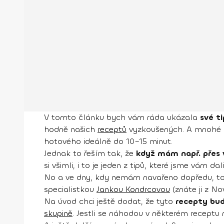
V tomto článku bych vám ráda ukázala
své ti
hodně našich
receptů
vyzkoušených. A mnohé mi
hotového ideálně do 10–15 minut.
Jednak to řeším tak, že
když mám např. přes ví
si všimli, i to je jeden z tipů, které jsme vám dal
No a ve dny, kdy nemám navařeno dopředu, to ř
specialistkou
Jankou Kondrcovou
(znáte ji z No
Na úvod chci ještě dodat, že tyto
recepty bu
skupině
. Jestli se náhodou v některém receptu n