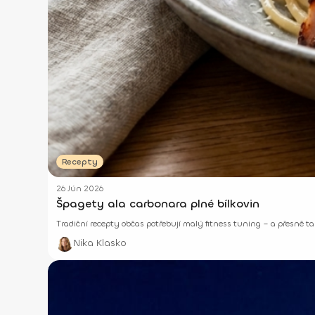
Recepty
26 Jún 2026
Špagety ala carbonara plné bílkovin
Tradiční recepty občas potřebují malý fitness tuning – a přesně ta
Nika Klasko