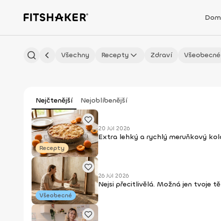
Dom
Všechny
Recepty
Zdraví
Všeobecné
Nejčtenější
Nejoblíbenější
20 Júl 2026
Extra lehký a rychlý meruňkový ko
Recepty
26 Júl 2026
Nejsi přecitlivělá. Možná jen tvoje t
Všeobecné