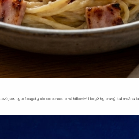
kové jsou tyto špagety ala carbonara plné bílkovin! I když by pravý Ital možná kr