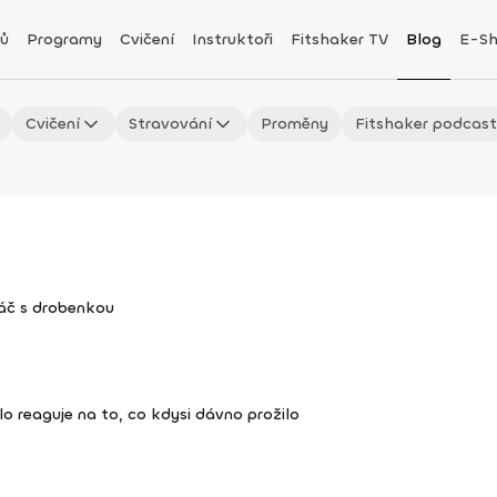
ů
Programy
Cvičení
Instruktoři
Fitshaker TV
Blog
E-S
Cvičení
Stravování
Proměny
Fitshaker podcas
láč s drobenkou
ělo reaguje na to, co kdysi dávno prožilo