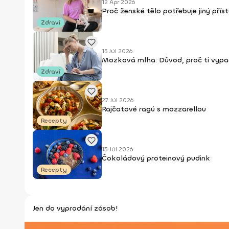
12 Apr 2026
Proč ženské tělo potřebuje jiný pří
Zdraví
15 Júl 2026
Mozková mlha: Důvod, proč ti vypad
Zdraví
27 Júl 2026
Rajčatové ragú s mozzarellou
Recepty
13 Júl 2026
Čokoládový proteinový pudink
Recepty
Jen do vyprodání zásob!