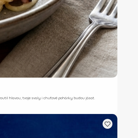
outil hlavou, tvoje svaly i chuťové pohárky budou jásat.