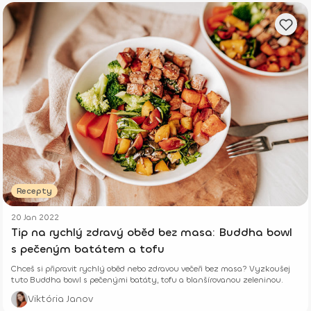
Recepty
20 Jan 2022
Tip na rychlý zdravý oběd bez masa: Buddha bowl
s pečeným batátem a tofu
Chceš si připravit rychlý oběd nebo zdravou večeři bez masa? Vyzkoušej
tuto Buddha bowl s pečenými batáty, tofu a blanšírovanou zeleninou.
Viktória Janov