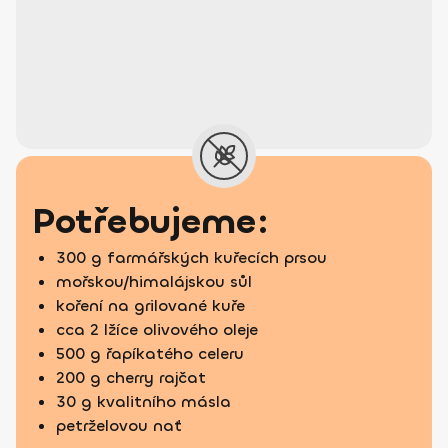
Potřebujeme:
300 g farmářských kuřecích prsou
mořskou/himalájskou sůl
koření na grilované kuře
cca 2 lžíce olivového oleje
500 g řapíkatého celeru
200 g cherry rajčat
30 g kvalitního másla
petrželovou nať