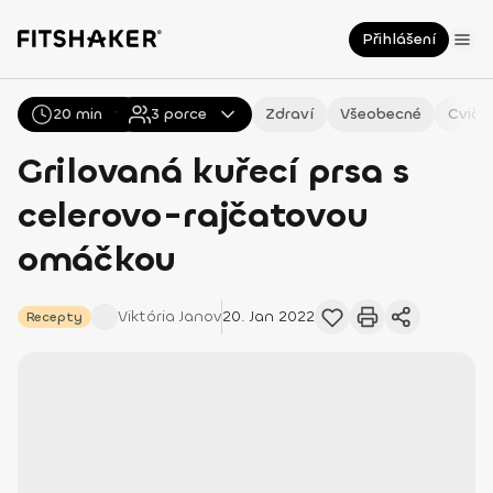
Přihlášení
20 min
Všechny
3
Recepty
porce
Zdraví
Všeobecné
Cviče
Grilovaná kuřecí prsa s
celerovo-rajčatovou
omáčkou
Viktória
Janov
20. Jan 2022
Recepty