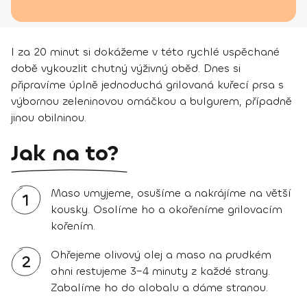
I za 20 minut si dokážeme v této rychlé uspěchané
době vykouzlit chutný výživný oběd. Dnes si
připravíme úplně jednoduchá grilovaná kuřecí prsa s
výbornou zeleninovou omáčkou a bulgurem, případně
jinou obilninou.
Jak na to?
Maso umyjeme, osušíme a nakrájíme na větší
1
kousky. Osolíme ho a okořeníme grilovacím
kořením.
Ohřejeme olivový olej a maso na prudkém
2
ohni restujeme 3–4 minuty z každé strany.
Zabalíme ho do alobalu a dáme stranou.