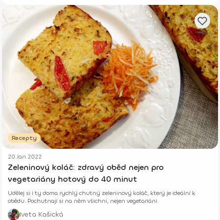
Recepty
20 Jan 2022
Zeleninový koláč: zdravý oběd nejen pro
vegetariány hotový do 40 minut
Udělej si i ty doma rychlý chutný zeleninový koláč, který je ideální k
obědu. Pochutnají si na něm všichni, nejen vegetariáni.
Iveta Kašická