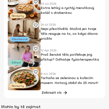
20 Júl 2026
Extra lehký a rychlý meruňkový
koláč s drobenkou
Recepty
26 Júl 2026
Nejsi přecitlivělá. Možná jen tvoje
tělo reaguje na to, co kdysi dávno
prožilo
Všeobecné
12 Apr 2026
Proč ženské tělo potřebuje jiný
přístup? Odhaluje fyzioterapeutka
Zdraví
8 Jún 2026
Tarhoňa se zeleninou a kuřecím
masem: Hotový oběd do 25 minut!
Recepty
Zobrazit víc
Mohlo by tě zajímat