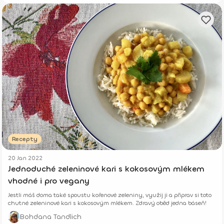
Recepty
20 Jan 2022
Jednoduché zeleninové kari s kokosovým mlékem
vhodné i pro vegany
Jestli máš doma také spoustu kořenové zeleniny, využij ji a připrav si toto
chutné zeleninové kari s kokosovým mlékem. Zdravý oběd jedna báseň!
Bohdana Tandlich