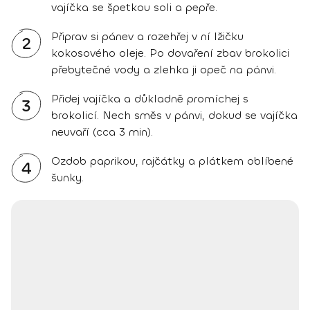
vajíčka se špetkou soli a pepře.
Připrav si pánev a rozehřej v ní lžičku
2
kokosového oleje. Po dovaření zbav brokolici
přebytečné vody a zlehka ji opeč na pánvi.
Přidej vajíčka a důkladně promíchej s
3
brokolicí. Nech směs v pánvi, dokud se vajíčka
neuvaří (cca 3 min).
Ozdob paprikou, rajčátky a plátkem oblíbené
4
šunky.