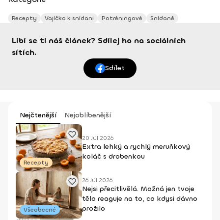
Recepty
Vajíčka k snídani
Potréningové
Snídaně
Líbí se ti náš článek? Sdílej ho na sociálních
sítích.
Sdílet
Nejčtenější
Nejoblíbenější
20 Júl 2026
Extra lehký a rychlý meruňkový
koláč s drobenkou
Recepty
26 Júl 2026
Nejsi přecitlivělá. Možná jen tvoje
tělo reaguje na to, co kdysi dávno
prožilo
Všeobecné