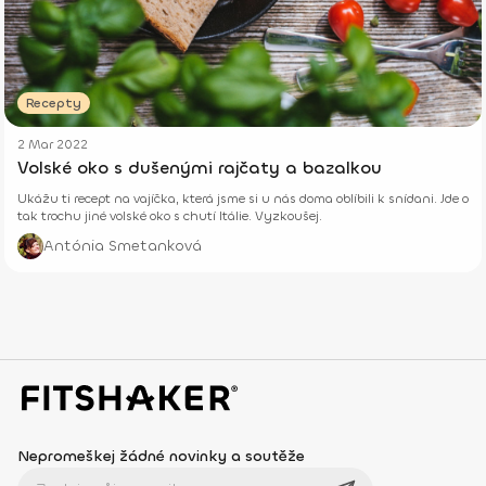
Recepty
2 Mar 2022
Volské oko s dušenými rajčaty a bazalkou
Ukážu ti recept na vajíčka, která jsme si u nás doma oblíbili k snídani. Jde o
tak trochu jiné volské oko s chutí Itálie. Vyzkoušej.
Antónia Smetanková
Nepromeškej žádné novinky a soutěže