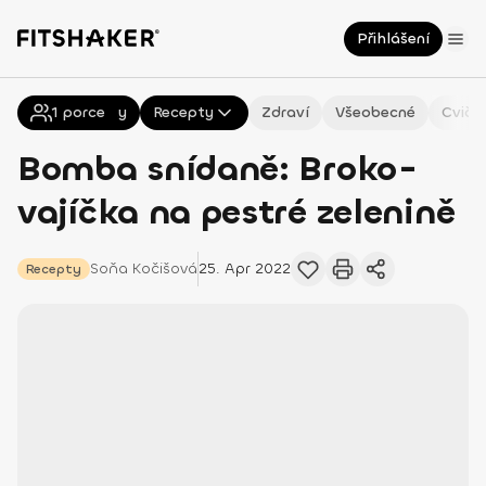
Přihlášení
1
porce
Všechny
Recepty
Zdraví
Všeobecné
Cviče
Bomba snídaně: Broko-
vajíčka na pestré zelenině
Soňa
Kočišová
25. Apr 2022
Recepty