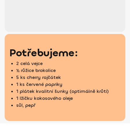
Potřebujeme:
2 celá vejce
½ růžice brokolice
5 ks cherry rajčátek
1 ks červené papriky
1 plátek kvalitní šunky (optimálně krůtí)
1 lžičku kokosového oleje
sůl, pepř