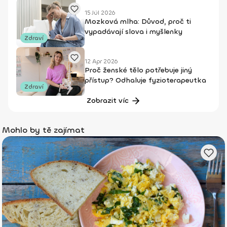
15 Júl 2026
Mozková mlha: Důvod, proč ti
vypadávají slova i myšlenky
Zdraví
12 Apr 2026
Proč ženské tělo potřebuje jiný
přístup? Odhaluje fyzioterapeutka
Zdraví
Zobrazit víc
Mohlo by tě zajímat