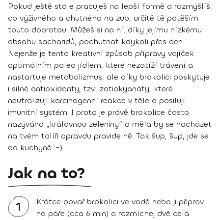
Pokud ještě stále pracuješ na lepší formě a rozmýšlíš,
co výživného a chutného na zub, určitě tě potěším
touto dobrotou. Můžeš si na ní, díky jejímu nízkému
obsahu sacharidů, pochutnat kdykoli přes den.
Nejenže je tento kreativní způsob přípravy vajíček
optimálním paleo jídlem, které nezatíží trávení a
nastartuje metabolizmus, ale díky brokolici poskytuje
i silné antioxidanty, tzv. izotiokyanáty, které
neutralizují karcinogenní reakce v těle a posilují
imunitní systém. I proto je právě brokolice často
nazývána „královnou zeleniny“ a měla by se nacházet
na tvém talíři opravdu pravidelně. Tak šup, šup, jde se
do kuchyně :-).
Jak na to?
Krátce povař brokolici ve vodě nebo ji připrav
1
na páře (cca 6 min) a rozmíchej dvě celá