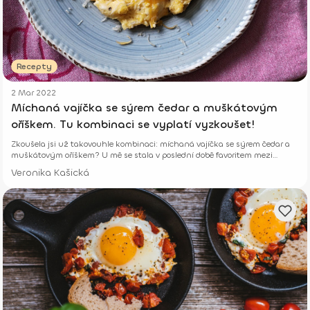
Recepty
2 Mar 2022
Míchaná vajíčka se sýrem čedar a muškátovým
oříškem. Tu kombinaci se vyplatí vyzkoušet!
Zkoušela jsi už takovouhle kombinaci: míchaná vajíčka se sýrem čedar a
muškátovým oříškem? U mě se stala v poslední době favoritem mezi
snídaněmi.
Veronika Kašická