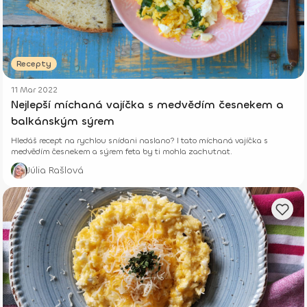
Recepty
11 Mar 2022
Nejlepší míchaná vajíčka s medvědím česnekem a
balkánským sýrem
Hledáš recept na rychlou snídani naslano? I tato míchaná vajíčka s
medvědím česnekem a sýrem feta by ti mohla zachutnat.
Júlia Rašlová