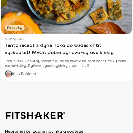
Recepty
31 Máj 2022
Tento recept z dýně hokaido budeš chtít
vyzkoušet! MEGA dobré dýňovo-sýrové krekry
Toto je MEGA chutný recept z dýně na zdravé křupání např. u telky nebo
pro návštěvy. Dýňovo-sýrové tyčinky si zamiluješ!
Júlia Rašlová
Nepromeškej žádné novinky a soutěže