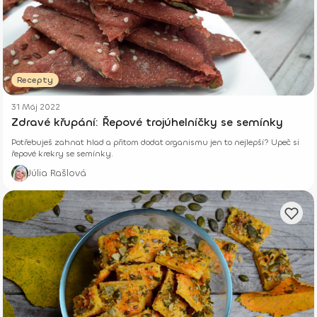
Recepty
31 Máj 2022
Zdravé křupání: Řepové trojúhelníčky se semínky
Potřebuješ zahnat hlad a přitom dodat organismu jen to nejlepší? Upeč si
řepové krekry se semínky.
Júlia Rašlová