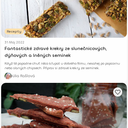
Recepty
31 Máj 2022
Fantastické zdravé krekry ze slunečnicových,
dýňových a lněných semínek
Když tě popadne chuť něco křupat u dobrého filmu, nesahej po popcornu
nebo slaných chipsech. Připrav si zdravé krekry ze semínek.
Júlia Rašlová