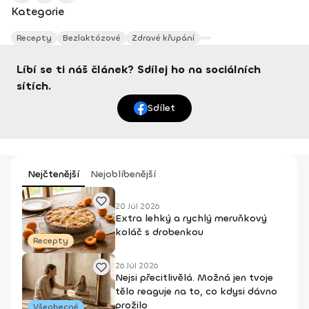
Kategorie
Recepty
Bezlaktózové
Zdravé křupání
Líbí se ti náš článek? Sdílej ho na sociálních
sítích.
Sdílet
Nejčtenější
Nejoblíbenější
20 Júl 2026
Extra lehký a rychlý meruňkový
koláč s drobenkou
Recepty
26 Júl 2026
Nejsi přecitlivělá. Možná jen tvoje
tělo reaguje na to, co kdysi dávno
prožilo
Všeobecné