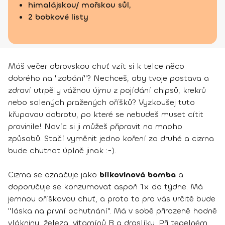
himalájskou/ mořskou sůl,
2 bobkové listy
Máš večer obrovskou chuť vzít si k telce něco
dobrého na "zobání"? Nechceš, aby tvoje postava a
zdraví utrpěly vážnou újmu z pojídání chipsů, krekrů
nebo solených pražených oříšků? Vyzkoušej tuto
křupavou dobrotu, po které se nebudeš muset cítit
provinile! Navíc si ji můžeš připravit na mnoho
způsobů. Stačí vyměnit jedno koření za druhé a cizrna
bude chutnat úplně jinak :-).
Cizrna se označuje jako
bílkovinová bomba
a
doporučuje se konzumovat aspoň 1x do týdne. Má
jemnou oříškovou chuť, a proto to pro vás určitě bude
"láska na první ochutnání". Má v sobě přirozeně hodně
vlákniny, železa, vitamínů B a draslíku. Při tepelném