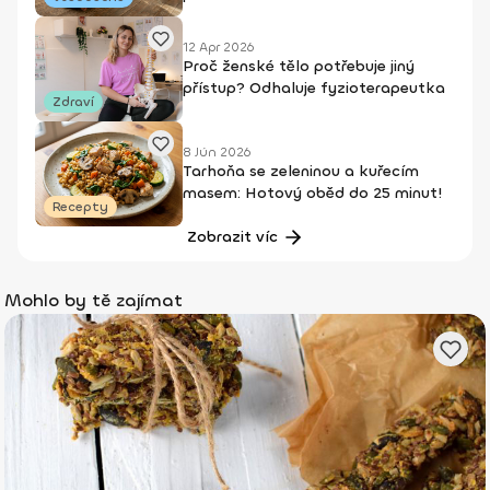
12 Apr 2026
Proč ženské tělo potřebuje jiný
přístup? Odhaluje fyzioterapeutka
Zdraví
8 Jún 2026
Tarhoňa se zeleninou a kuřecím
masem: Hotový oběd do 25 minut!
Recepty
Zobrazit víc
Mohlo by tě zajímat