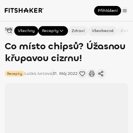
Přihlášení
NaN
Všechny
Recepty
Zdraví
Všeobecné
Cviče
Co místo chipsů? Úžasnou
křupavou cizrnu!
Lucka
Jurcova
31. Máj 2022
Recepty