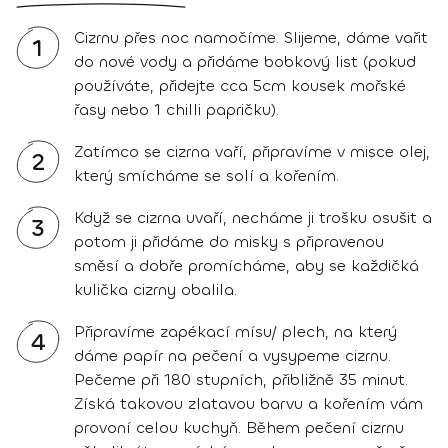
Cizrnu přes noc namočíme. Slijeme, dáme vařit
1
do nové vody a přidáme bobkový list (pokud
používáte, přidejte cca 5cm kousek mořské
řasy nebo 1 chilli papričku).
Zatímco se cizrna vaří, připravíme v misce olej,
2
který smícháme se solí a kořením.
Když se cizrna uvaří, necháme ji trošku osušit a
3
potom ji přidáme do misky s připravenou
směsí a dobře promícháme, aby se každičká
kulička cizrny obalila.
Připravíme zapékací mísu/ plech, na který
4
dáme papír na pečení a vysypeme cizrnu.
Pečeme při 180 stupních, přibližně 35 minut.
Získá takovou zlatavou barvu a kořením vám
provoní celou kuchyň. Během pečení cizrnu