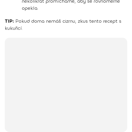
několikrát promícháme, aby se rovnoměrně
opekla.
TIP:
Pokud doma nemáš cizrnu, zkus tento recept s
kukuřicí.