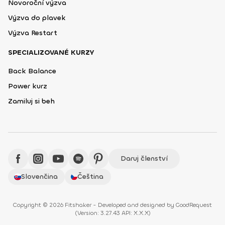
Novoroční výzva
Výzva do plavek
Výzva Restart
SPECIALIZOVANÉ KURZY
Back Balance
Power kurz
Zamiluj si beh
Daruj členství
Slovenčina
Čeština
Copyright © 2026 Fitshaker - Developed and designed by
GoodRequest
(
Version: 3.27.43 API: X.X.X
)