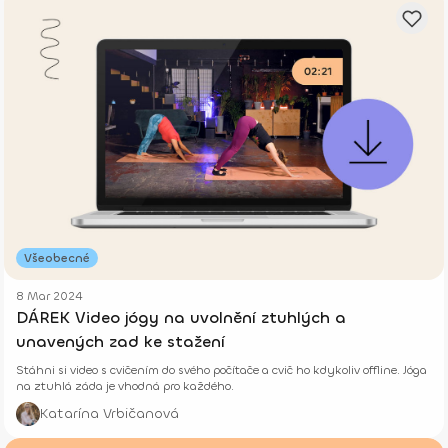
Všeobecné
8 Mar 2024
DÁREK Video jógy na uvolnění ztuhlých a
unavených zad ke stažení
Stáhni si video s cvičením do svého počítače a cvič ho kdykoliv offline. Jóga
na ztuhlá záda je vhodná pro každého.
Katarína Vrbičanová