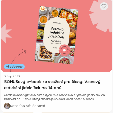
Všeobecné
3 Sep 2023
BONUSový e-book ke stažení pro členy: Vzorový
redukční jídelníček na 14 dnů
Certifikovaná výživová poradkyně Ivka Maheľová připravila jídelníček na
hubnutí na 14 dnů, který obsahuje snídani, oběd, večeři a snack.
Katarína Vrbičanová