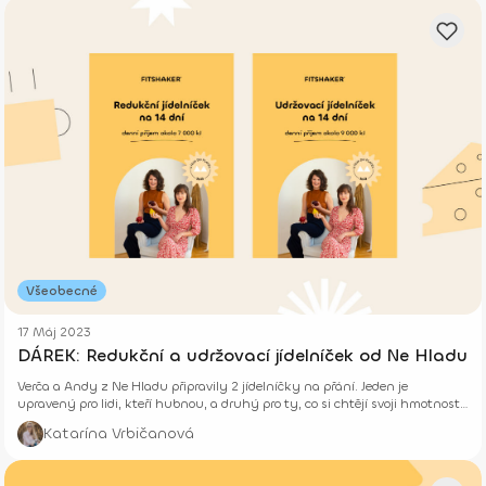
Všeobecné
17 Máj 2023
DÁREK: Redukční a udržovací jídelníček od Ne Hladu
Verča a Andy z Ne Hladu připravily 2 jídelníčky na přání. Jeden je
upravený pro lidi, kteří hubnou, a druhý pro ty, co si chtějí svoji hmotnost
udržet. Jsou dostupné pro premium členy v sekci Ke stažení.
Katarína Vrbičanová