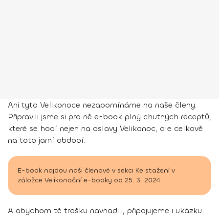
Ani tyto Velikonoce nezapomínáme na naše členy.
Připravili jsme si pro ně e-book plný chutných receptů,
které se hodí nejen na oslavy Velikonoc, ale celkově
na toto jarní období.
E-book najdou naši členové v sekci Ke stažení v
záložce Velikonoční e-booky od 25. 3. 2024.
A abychom tě trošku navnadili, připojujeme i ukázku