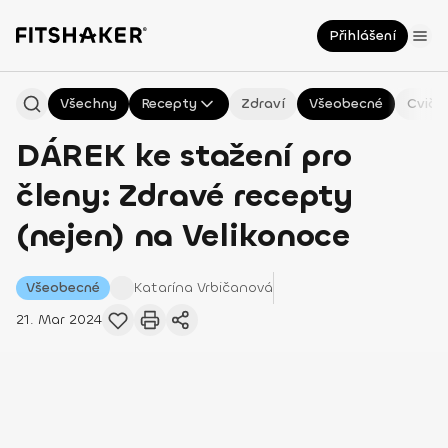
Přihlášení
Všechny
Recepty
Zdraví
Všeobecné
Cviče
DÁREK ke stažení pro
členy: Zdravé recepty
(nejen) na Velikonoce
Všeobecné
Katarína
Vrbičanová
21. Mar 2024