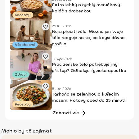
Extra lehký a rychlý meruňkový
koláč s drobenkou
Recepty
26 Júl 2026
Nejsi přecitlivělá. Možná jen tvoje
tělo reaguje na to, co kdysi dávno
prožilo
Všeobecné
12 Apr 2026
Proč ženské tělo potřebuje jiný
přístup? Odhaluje fyzioterapeutka
Zdraví
8 Jún 2026
Tarhoňa se zeleninou a kuřecím
masem: Hotový oběd do 25 minut!
Recepty
Zobrazit víc
Mohlo by tě zajímat