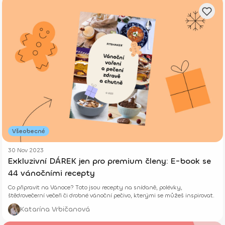
Všeobecné
30 Nov 2023
Exkluzivní DÁREK jen pro premium členy: E-book se
44 vánočními recepty
Co připravit na Vánoce? Toto jsou recepty na snídaně, polévky,
štědrovečerní večeři či drobné vánoční pečivo, kterými se můžeš inspirovat.
Katarína Vrbičanová