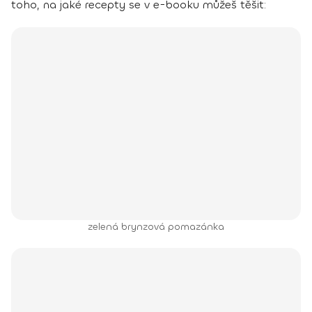
toho, na jaké recepty se v e-booku můžeš těšit:
zelená brynzová pomazánka