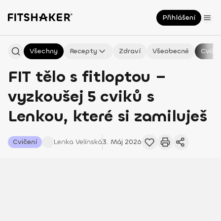
Přihlášení
Všechny
Recepty
Zdraví
Všeobecné
Cviče
FIT tělo s fitloptou –
vyzkoušej 5 cviků s
Lenkou, které si zamiluješ
Cvičení
Lenka
Velínská
3. Máj 2026