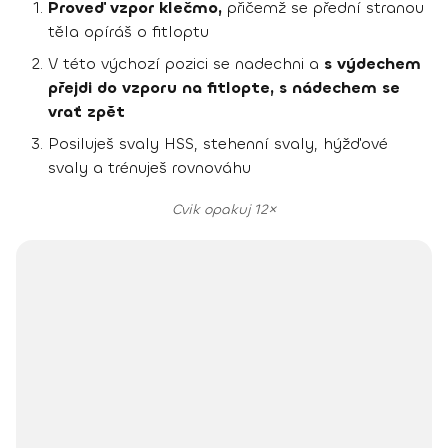
Proveď vzpor klečmo,
přičemž se přední stranou
těla opíráš o fitloptu
V této výchozí pozici se nadechni a
s výdechem
přejdi do vzporu na fitlopte, s nádechem se
vrať zpět
Posiluješ svaly HSS, stehenní svaly, hýžďové
svaly a trénuješ rovnováhu
Cvik opakuj 12×