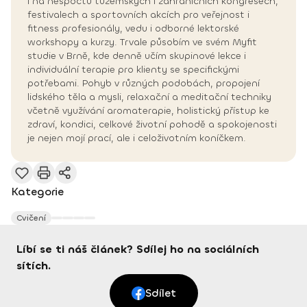
i na nespočtu tuzemských i zahraničních kongresech,
festivalech a sportovních akcích pro veřejnost i
fitness profesionály, vedu i odborné lektorské
workshopy a kurzy. Trvale působím ve svém Myfit
studie v Brně, kde denně učím skupinové lekce i
individuální terapie pro klienty se specifickými
potřebami. Pohyb v různých podobách, propojení
lidského těla a mysli, relaxační a meditační techniky
včetně využívání aromaterapie, holistický přístup ke
zdraví, kondici, celkové životní pohodě a spokojenosti
je nejen mojí prací, ale i celoživotním koníčkem.
Kategorie
Cvičení
Líbí se ti náš článek? Sdílej ho na sociálních
sítích.
Sdílet