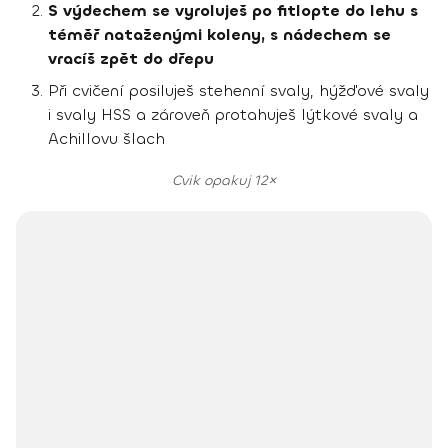
S výdechem se vyroluješ po fitlopte do lehu s
téměř nataženými koleny, s nádechem se
vracíš zpět do dřepu
Při cvičení posiluješ stehenní svaly, hýžďové svaly
i svaly HSS a zároveň protahuješ lýtkové svaly a
Achillovu šlach
Cvik opakuj 12×