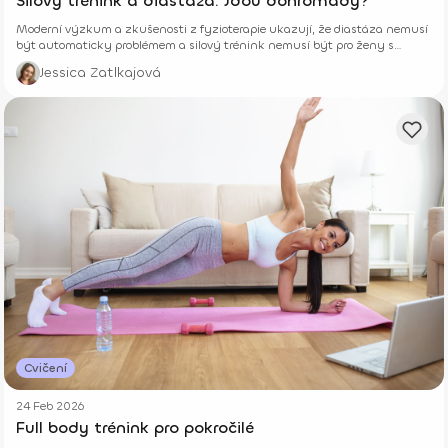
Silový trénink a diastáza. Jdou dohromady?
Moderní výzkum a zkušenosti z fyzioterapie ukazují, že diastáza nemusí
být automaticky problémem a silový trénink nemusí být pro ženy s
diastázou zakázaný.
Jessica Zatlkajová
Cvičení
24 Feb 2026
Full body trénink pro pokročilé