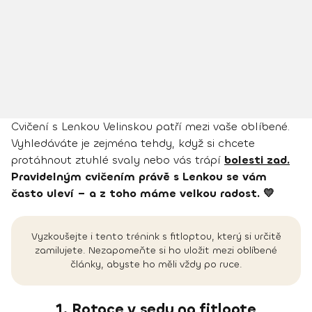
Cvičení s Lenkou Velinskou patří mezi vaše oblíbené.
Vyhledáváte je zejména tehdy, když si chcete
protáhnout ztuhlé svaly nebo vás trápí
bolesti zad.
Pravidelným cvičením právě s Lenkou se vám
často uleví – a z toho máme velkou radost. 💛
Vyzkoušejte i tento trénink s fitloptou, který si určitě
zamilujete. Nezapomeňte si ho uložit mezi oblíbené
články, abyste ho měli vždy po ruce.
1. Rotace v sedu na fitlopte