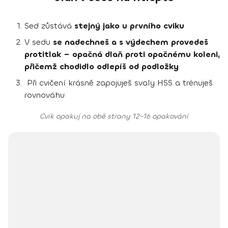
Sed zůstává
stejný jako u prvního cviku
V sedu
se nadechneš a s výdechem provedeš
protitlak – opačná dlaň proti opačnému koleni,
přičemž chodidlo odlepíš od podložky
Při cvičení krásně zapojuješ svaly HSS a trénuješ
rovnováhu
Cvik opakuj na obě strany 12–16 opakování