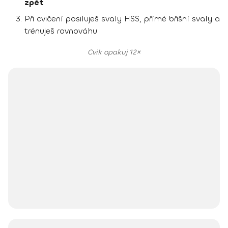
zpět
Při cvičení posiluješ svaly HSS, přímé břišní svaly a
trénuješ rovnováhu
Cvik opakuj 12×