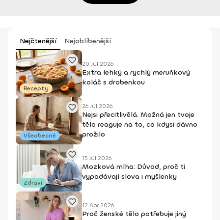
Nejčtenější
Nejoblíbenější
20 Júl 2026
Extra lehký a rychlý meruňkový
koláč s drobenkou
Recepty
26 Júl 2026
Nejsi přecitlivělá. Možná jen tvoje
tělo reaguje na to, co kdysi dávno
prožilo
Všeobecné
15 Júl 2026
Mozková mlha: Důvod, proč ti
vypadávají slova i myšlenky
Zdraví
12 Apr 2026
Proč ženské tělo potřebuje jiný