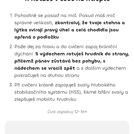
Pohodlně se posaď na míč. Pokud máš míč
správné velikosti,
zkontroluj, že tvoje stehna a
lýtka svírají pravý úhel a celá chodidla jsou
opřená o podložku
Paže dej za hlavu a do cvičení zapoj brániční
dýchání.
S výdechem rotuješ hrudník do strany,
přičemž pánev zůstává bez pohybu, s
nádechem se vracíš zpět
a s dalším výdechem
pokračuješ na druhou stranu
Při cvičení krásně zapojuješ svaly hlubokého
stabilizačního systému (HSS), šikmé břišní svaly a
zlepšuješ mobilitu hrudníku
Cvik zopakuj 12–16×