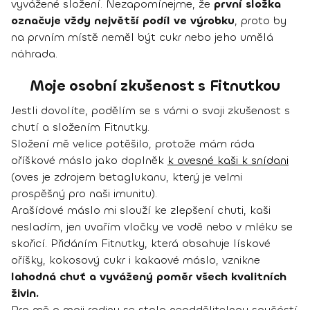
vyvážené složení. Nezapomínejme, že
první složka
označuje vždy největší podíl ve výrobku
, proto by
na prvním místě neměl být cukr nebo jeho umělá
náhrada.
Moje osobní zkušenost s Fitnutkou
Jestli dovolíte, podělím se s vámi o svoji zkušenost s
chutí a složením Fitnutky.
Složení mě velice potěšilo, protože mám ráda
oříškové máslo jako doplněk
k ovesné kaši k snídani
(oves je zdrojem betaglukanu, který je velmi
prospěšný pro naši imunitu).
Arašídové máslo mi slouží ke zlepšení chuti, kaši
nesladím, jen uvařím vločky ve vodě nebo v mléku se
skořicí. Přidáním Fitnutky, která obsahuje lískové
oříšky, kokosový cukr i kakaové máslo, vznikne
lahodná chuť a vyvážený poměr všech kvalitních
živin.
Pro mě a moji rodinu se stala neoddělitelnou součástí