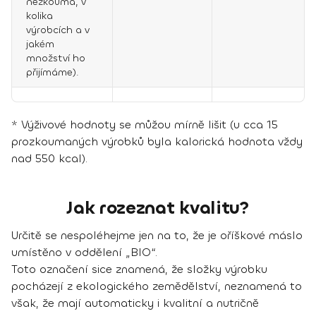
nezkoumá, v
kolika
výrobcích a v
jakém
množství ho
přijímáme).
* Výživové hodnoty se můžou mírně lišit (u cca 15
prozkoumaných výrobků byla kalorická hodnota vždy
nad 550 kcal).
Jak rozeznat kvalitu?
Určitě se nespoléhejme jen na to, že je oříškové máslo
umístěno v oddělení „BIO“.
Toto označení sice znamená, že složky výrobku
pocházejí z ekologického zemědělství, neznamená to
však, že mají automaticky i kvalitní a nutričně