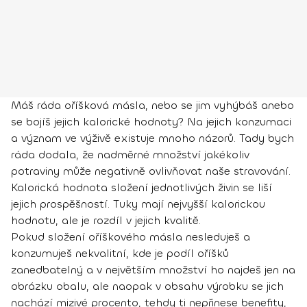
Máš ráda oříšková másla, nebo se jim vyhýbáš anebo
se bojíš jejich kalorické hodnoty? Na jejich konzumaci
a význam ve výživě existuje mnoho názorů. Tady bych
ráda dodala, že nadměrné množství jakékoliv
potraviny může negativně ovlivňovat naše stravování.
Kalorická hodnota složení jednotlivých živin se liší
jejich prospěšností. Tuky mají nejvyšší kalorickou
hodnotu, ale je rozdíl v jejich kvalitě.
Pokud složení oříškového másla nesleduješ a
konzumuješ nekvalitní, kde je podíl oříšků
zanedbatelný a v největším množství ho najdeš jen na
obrázku obalu, ale naopak v obsahu výrobku se jich
nachází mizivé procento, tehdy ti nepřinese benefity,