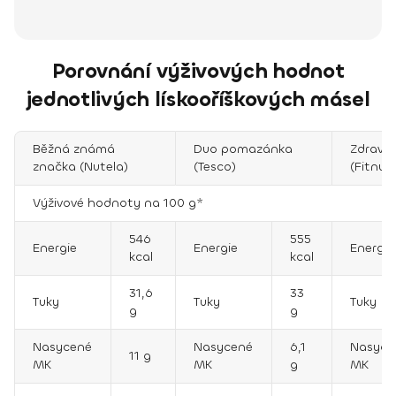
Porovnání výživových hodnot
jednotlivých lískooříškových másel
Běžná známá
Duo pomazánka
Zdravě
značka (Nutela)
(Tesco)
(Fitnut
Výživové hodnoty na 100 g*
546
555
Energie
Energie
Energie
kcal
kcal
31,6
33
Tuky
Tuky
Tuky
g
g
Nasycené
Nasycené
6,1
Nasyce
11 g
MK
MK
g
MK