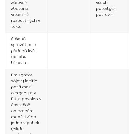
zároveň
všech
zbavené
použitých
vitamínů
potravin.
rozpustných v
tuku.
Sušená
syrovátka je
přidaná kvůli
obsahu
bílkovin.
Emulgátor
sójový lecitin
patří mezi
alergeny a v
EU je povolen v
částečně
omezeném
množství na
jeden výrobek
(nikdo