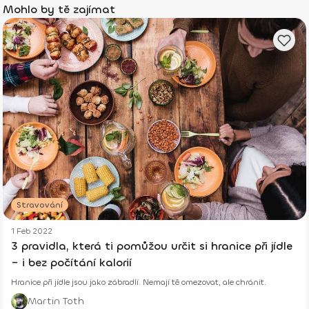
Mohlo by tě zajímat
Stravování
1 Feb 2022
3 pravidla, která ti pomůžou určit si hranice při jídle
– i bez počítání kalorií
Hranice při jídle jsou jako zábradlí. Nemají tě omezovat, ale chránit.
Martin Toth