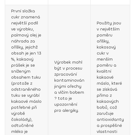
První složka
cukr znamená
největší podíl
Použity jsou
ve výrobku,
v největším
palmový olej je
poměru
náhrada za
oříšky,
oříšky, jejichž
kokosový
obsah je jen 13
cukr v
%, kakaový
menším
Výrobek mohl
prášek je se
poměru a
být v procesu
sníženým
kvalitní
zpracování
obsahem tuku
kakaové
kontaminován
(protože z
máslo, které
jinými ořechy
odstraněného
se získává
a vlčím bobem
tuku se vyrábí
přímo z
? toto je
kakaové máslo
kakaových
upozornění
potřebné při
bobů, což
pro alergiky.
výrobě
zaručuje
čokolády),
antioxidanty
odtučněné
a prospěšné
mléko je
vlastnosti