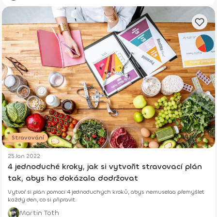
Stravování
25 Jan 2022
4 jednoduché kroky, jak si vytvořit stravovací plán
tak, abys ho dokázala dodržovat
Vytvoř si plán pomocí 4 jednoduchých kroků, abys nemuselaa přemýšlet
každý den, co si připravit.
Martin Toth