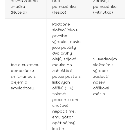
Běžná známá
Duo
Zdravější
značka
pomazánka
pomazánka
(Nutela)
(Tesco)
(Fitnutka)
Podobné
složení jako u
prvního
výrobku, navíc
jsou použity
dva druhy
olejů, sójová
S uvedeným
Jde o cukrovou
mouka na
složením si
pomazánku
zahuštění,
výrobek
smíchanou s
pouze pasta z
zaslouží
olejem a
lískových
název
emulgátory.
oříšků (1 %),
oříškové
takové
máslo.
procento ani
chuťově
nepocítíme,
emulgátor
opět sójový
lecitin.