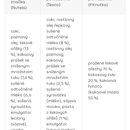
značka
(Tesco)
(Fitnutka)
(Nutela)
cukr, rostlinný
olej řepkový,
cukr,
sušené
palmový
odtučněné
olej, lískové
mléko (8 %),
oříšky (13
rostlinný olej
%), kakaový
palmový,
prášek se
kakaový
pražené lískové
sníženým
prášek se
ořechy 70 %,
množstvím
sníženým
kokosový cukr
tuku (7,4 %),
množstvím
20 %, kakaová
sušené
tuku (2,5 %),
hmota
odtučněné
sušená
(kakaové máslo
mléko (6,6
syrovátka
53 %)
%), sušená
(mléko), sójová
syrovátka,
mouka, pasta
emulgátor:
z lískových
lecitiny
oříšků (1 %),
(sójové),
emulgátor
vanilin
(sójový lecitin),