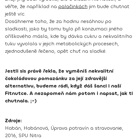
věřte, že například na
palačinkách
jim bude chutnat
ještě víc.
Dosáhneme toho, že za hodinu nesáhnou po
sladkosti, jako by tomu bylo při konzumaci jiného
oříškového másla, kde by dávka cukru a nekvalitního
tuku vyvolala v jejich metabolických procesech,
zjednodušeně řečeno, opět chuť na sladké.
Jestli sis právě řekla, že vyměníš nekvalitní
čokoládovou pomazánku za její zdravější
alternativu, budeme rádi, když dáš šanci i naší
Fitnutce. A nezapomeň nám potom i napsat, jak ti
chutnala. ;-)
Zdroje:
Habán, Habánová, Úprava potravín a stravovanie,
2016, SPU Nitra