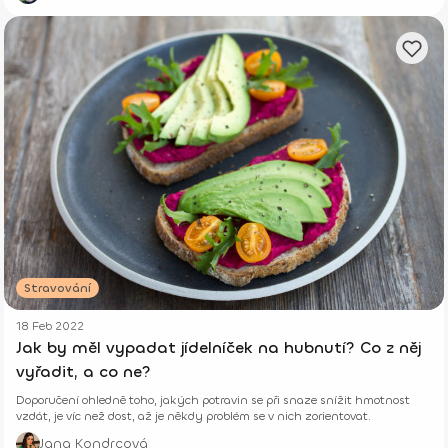
Stravování
18 Feb 2022
Jak by měl vypadat jídelníček na hubnutí? Co z něj
vyřadit, a co ne?
Doporučení ohledně toho, jakých potravin se při snaze snížit hmotnost
vzdát, je víc než dost, až je někdy problém se v nich zorientovat.
Jana Kondrcová