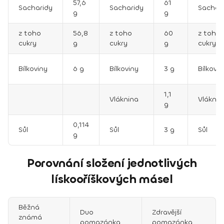
57,6
61
Sacharidy
Sacharidy
Sachar
g
g
z toho
56,8
z toho
60
z toho
cukry
g
cukry
g
cukry
Bílkoviny
6 g
Bílkoviny
3 g
Bílkovin
1,1
Vláknina
Vláknin
g
0,114
Sůl
Sůl
3 g
Sůl
g
Porovnání složení jednotlivých
lískooříškových másel
Běžná
Duo
Zdravější
známá
pomazánka
pomazánka