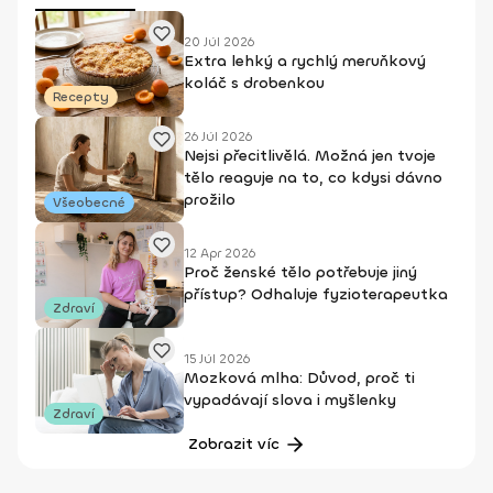
20 Júl 2026
Extra lehký a rychlý meruňkový
koláč s drobenkou
Recepty
26 Júl 2026
Nejsi přecitlivělá. Možná jen tvoje
tělo reaguje na to, co kdysi dávno
prožilo
Všeobecné
12 Apr 2026
Proč ženské tělo potřebuje jiný
přístup? Odhaluje fyzioterapeutka
Zdraví
15 Júl 2026
Mozková mlha: Důvod, proč ti
vypadávají slova i myšlenky
Zdraví
Zobrazit víc