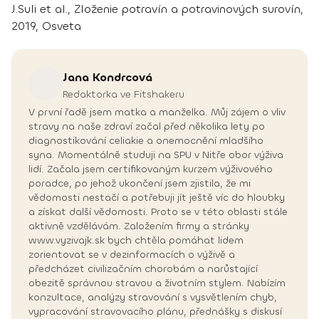
J.Suli et al., Zloženie potravín a potravinových surovín,
2019, Osveta
Jana
Kondrcová
Redaktorka ve Fitshakeru
V první řadě jsem matka a manželka. Můj zájem o vliv
stravy na naše zdraví začal před několika lety po
diagnostikování celiakie a onemocnění mladšího
syna. Momentálně studuji na SPU v Nitře obor výživa
lidí. Začala jsem certifikovaným kurzem výživového
poradce, po jehož ukončení jsem zjistila, že mi
vědomosti nestačí a potřebuji jít ještě víc do hloubky
a získat další vědomosti. Proto se v této oblasti stále
aktivně vzdělávám. Založením firmy a stránky
www.vyzivajk.sk bych chtěla pomáhat lidem
zorientovat se v dezinformacích o výživě a
předcházet civilizačním chorobám a narůstající
obezitě správnou stravou a životním stylem. Nabízím
konzultace, analýzy stravování s vysvětlením chyb,
vypracování stravovacího plánu, přednášky s diskusí