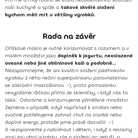
naší kuchyně a spíže a
takové skvělé složení
bychom měli mít u většiny výrobků.
Rada na závěr
Oříškové máslo je nutné konzumovat s rozumem a v
malém množství jako
doplněk k jogurtu, neoslazené
ovesné nebo jiné obilninové kaši a podobně...
Nezapomínejme, že ani kvalitní složení jakéhokoliv
výrobku z něho nečiní superpotravinu porovnatelnou
se základní makroživinou :-), proto pomazánku
nevyjídáme lžičkou přímo ze skleničky, i když nás to
láká... Odoláme a konzumujeme přiměřené množství.
Zejména v případě, když například k snídani nebo
svačině potřebujeme zahnat chuť na sladké nebo
doplnit energii, protože jsme právě docvičili. ;-)
A nezapomeňte ji nabídnout i dětem, i když z reklamy
znají jiný obal výrobku, ale o složení nic netuší, a