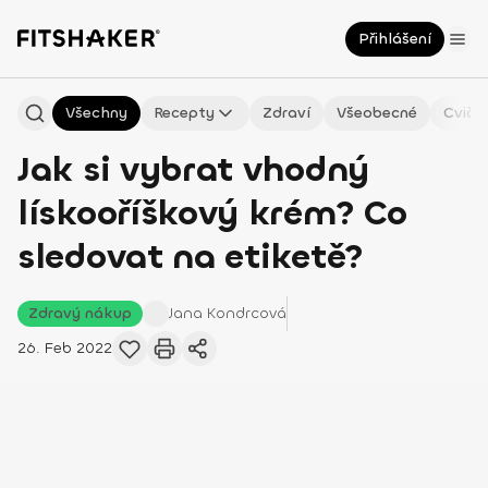
Přihlášení
Všechny
Recepty
Zdraví
Všeobecné
Cviče
Jak si vybrat vhodný
lískooříškový krém? Co
sledovat na etiketě?
Zdravý nákup
Jana
Kondrcová
26. Feb 2022