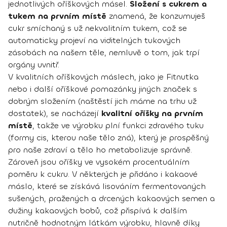
jednotlivých oříškových másel.
Složení s cukrem a
tukem na prvním místě
znamená, že konzumuješ
cukr smíchaný s už nekvalitním tukem, což se
automaticky projeví na viditelných tukových
zásobách na našem těle, nemluvě o tom, jak trpí
orgány uvnitř.
V kvalitních oříškových máslech, jako je Fitnutka
nebo i další oříškové pomazánky jiných značek s
dobrým složením (naštěstí jich máme na trhu už
dostatek), se nacházejí
kvalitní oříšky na prvním
místě
, takže ve výrobku plní funkci zdravého tuku
(formy cis, kterou naše tělo zná), který je prospěšný
pro naše zdraví a tělo ho metabolizuje správně.
Zároveň jsou oříšky ve vysokém procentuálním
poměru k cukru. V některých je přidáno i kakaové
máslo, které se získává lisováním fermentovaných
sušených, pražených a drcených kakaových semen a
dužiny kakaových bobů, což přispívá k dalším
nutričně hodnotným látkám výrobku, hlavně díky