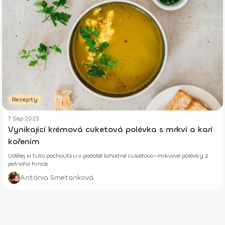
Recepty
7 Sep 2023
Vynikající krémová cuketová polévka s mrkví a karí
kořením
Udělej si tuto pochoutku v podobě lahodné cuketovo–mrkvové polévky z
jednoho hrnce.
Antónia Smetanková