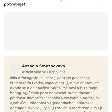
potřebuje!
Antónia
Smetanková
Redaktorka ve Fitshakeru
Jídlo a fotografie je úžasný kreativní prostor, ve
kterém ráda tvořím, experimentuji, zkouším nové věci
a ráda se o ně podělím. Vaření mě baví a je to moje
hobby. Vyrůstala jsem na vesnici, proto dávám
přednost domácím sezónním surovinám a poctivým
výrobkům. Upřednostňuji jednoduchou přípravu a
dostupné suroviny, spojuji tradiční s moderním a miluji