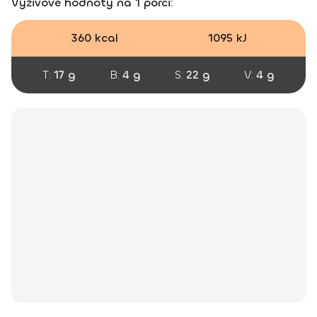
Výživové hodnoty na 1 porci:
360 kcal
1095 kJ
T:
17 g
B:
4 g
S:
22 g
V:
4 g