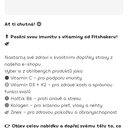
Ať ti chutná! 😊
💊 Posilni svou imunitu s vitamíny od Fitshakeru!
🌿
Nastartuj své zdraví s kvalitními doplňky stravy z
našeho e-shopu.
Vyber si z oblíbených produktů jako:
🟠 Vitamín C – pro podporu imunity
🟡 Vitamín D3 + K2 – pro zdravé kosti a správnou
funkci svalů
🔵 Hořčík B6 – proti únavě a stresu
🟣 Kolagen – pro krásnou pleť, vlasy a nehty
🌿 Zinek – pro zdravou pokožku a obranyschopnost
👉 Objev celou nabídku a dopřej svému tělu to, co