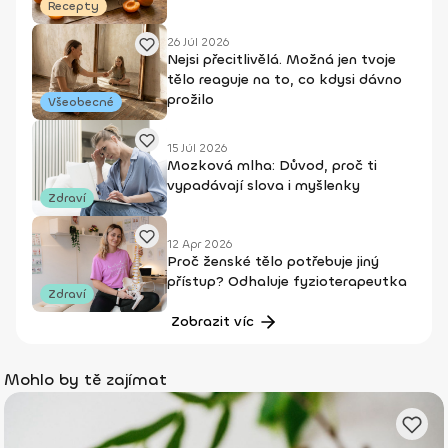
Recepty
26 Júl 2026
Nejsi přecitlivělá. Možná jen tvoje
tělo reaguje na to, co kdysi dávno
prožilo
Všeobecné
15 Júl 2026
Mozková mlha: Důvod, proč ti
vypadávají slova i myšlenky
Zdraví
12 Apr 2026
Proč ženské tělo potřebuje jiný
přístup? Odhaluje fyzioterapeutka
Zdraví
Zobrazit víc
Mohlo by tě zajímat