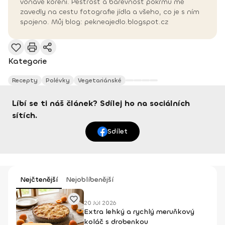
voňavé koření. Pestrost a barevnost pokrmů mě
zavedly na cestu fotografie jídla a všeho, co je s ním
spojeno. Můj blog: pekneajedlo.blogspot.cz
Kategorie
Recepty
Polévky
Vegetariánské
Líbí se ti náš článek? Sdílej ho na sociálních
sítích.
Sdílet
Nejčtenější
Nejoblíbenější
20 Júl 2026
Extra lehký a rychlý meruňkový
koláč s drobenkou