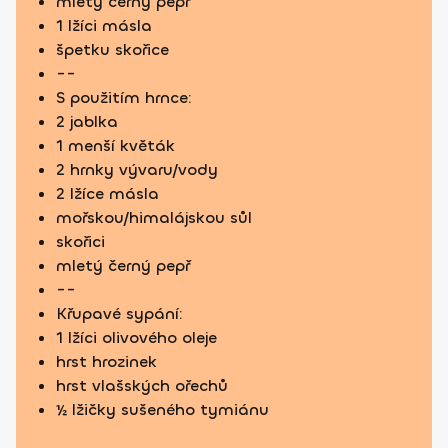
mletý černý pepř
1 lžíci másla
špetku skořice
--
S použitím hrnce:
2 jablka
1 menší květák
2 hrnky vývaru/vody
2 lžíce másla
mořskou/himalájskou sůl
skořici
mletý černý pepř
--
Křupavé sypání:
1 lžíci olivového oleje
hrst hrozinek
hrst vlašských ořechů
½ lžičky sušeného tymiánu