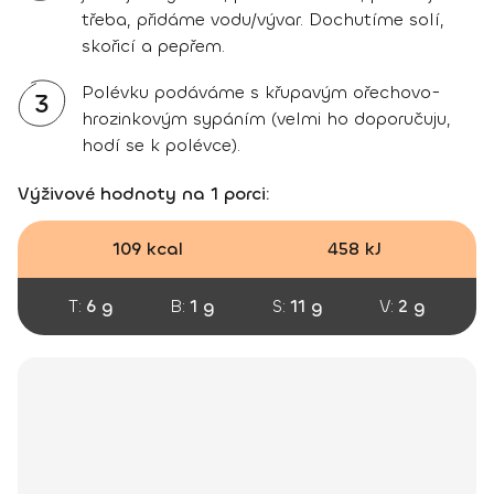
třeba, přidáme vodu/vývar. Dochutíme solí,
skořicí a pepřem.
Polévku podáváme s křupavým ořechovo-
3
hrozinkovým sypáním (velmi ho doporučuju,
hodí se k polévce).
Výživové hodnoty na 1 porci:
109 kcal
458 kJ
T:
6 g
B:
1 g
S:
11 g
V:
2 g