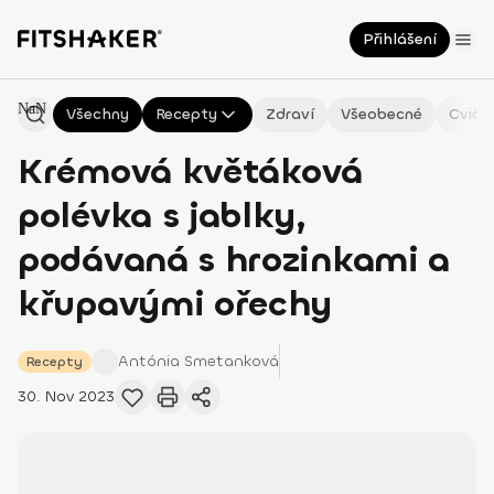
Přihlášení
NaN
Všechny
Recepty
Zdraví
Všeobecné
Cviče
Krémová květáková
polévka s jablky,
podávaná s hrozinkami a
křupavými ořechy
Antónia
Smetanková
Recepty
30. Nov 2023