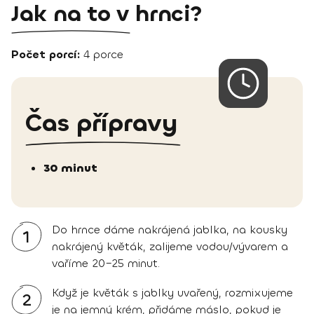
Jak na to v hrnci?
Počet porcí:
4 porce
Čas přípravy
30 minut
Do hrnce dáme nakrájená jablka, na kousky
1
nakrájený květák, zalijeme vodou/vývarem a
vaříme 20–25 minut.
Když je květák s jablky uvařený, rozmixujeme
2
je na jemný krém, přidáme máslo, pokud je