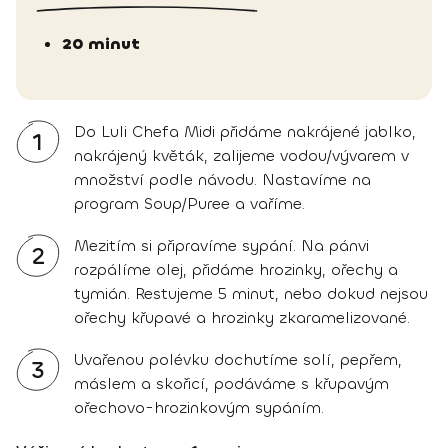
20 minut
Do Luli Chefa Midi přidáme nakrájené jablko,
1
nakrájený květák, zalijeme vodou/vývarem v
množství podle návodu. Nastavíme na
program Soup/Puree a vaříme.
Mezitím si připravíme sypání. Na pánvi
2
rozpálíme olej, přidáme hrozinky, ořechy a
tymián. Restujeme 5 minut, nebo dokud nejsou
ořechy křupavé a hrozinky zkaramelizované.
Uvařenou polévku dochutíme solí, pepřem,
3
máslem a skořicí, podáváme s křupavým
ořechovo-hrozinkovým sypáním.