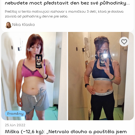
nebudete moct představit den bez své půlhodinky
😊.“
Prečítaj si tento motivujúci rozhovor s mamičkou 3 detí, ktorá je doslova
závislá od polhodinky denne pre seba.
Nika Klasko
Proměny
25 Jún 2022
Miška (–12,6 kg): „Netrvalo dlouho a pouštěla jsem