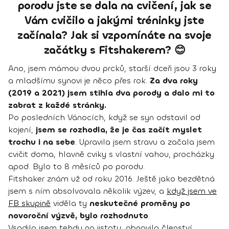
porodu jste se dala na cvičení, jak se
Vám cvičilo a jakými tréninky jste
začínala? Jak si vzpomínáte na svoje
začátky s Fitshakerem? 😊
Ano, jsem mámou dvou prcků, starší dceři jsou 3 roky
a mladšímu synovi je něco přes rok.
Za dva roky
(2019 a 2021) jsem stihla dva porody a dalo mi to
zabrat z každé stránky.
Po posledních Vánocích, když se syn odstavil od
kojení,
jsem se rozhodla, že je čas začít myslet
trochu i na sebe
. Upravila jsem stravu a začala jsem
cvičit doma, hlavně cviky s vlastní vahou, procházky
apod. Bylo to 8 měsíců po porodu.
Fitshaker znám už od roku 2016. Ještě jako bezdětná
jsem s ním absolvovala několik výzev, a
když jsem ve
FB skupině
viděla ty
neskutečné proměny po
novoroční výzvě, bylo rozhodnuto
.
Vsadila jsem tehdy na jistotu, obnovila členství,