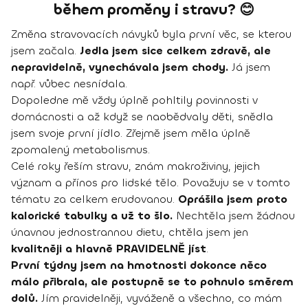
během proměny i stravu? 😊
Změna stravovacích návyků byla první věc, se kterou
jsem začala.
Jedla jsem sice celkem zdravě, ale
nepravidelně, vynechávala jsem chody.
Já jsem
např. vůbec nesnídala.
Dopoledne mě vždy úplně pohltily povinnosti v
domácnosti a až když se naobědvaly děti, snědla
jsem svoje první jídlo. Zřejmě jsem měla úplně
zpomalený metabolismus.
Celé roky řeším stravu, znám makroživiny, jejich
význam a přínos pro lidské tělo. Považuju se v tomto
tématu za celkem erudovanou.
Oprášila jsem proto
kalorické tabulky a už to šlo.
Nechtěla jsem žádnou
únavnou jednostrannou dietu, chtěla jsem jen
kvalitněji a hlavně PRAVIDELNĚ jíst
.
První týdny jsem na hmotnosti dokonce něco
málo přibrala, ale postupně se to pohnulo směrem
dolů.
Jím pravidelněji, vyváženě a všechno, co mám