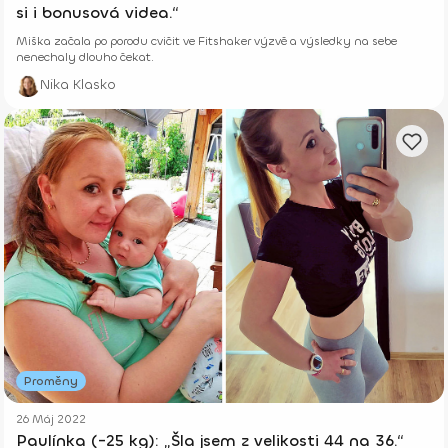
si i bonusová videa.“
Miška začala po porodu cvičit ve Fitshaker výzvě a výsledky na sebe
nenechaly dlouho čekat.
Nika Klasko
Proměny
26 Máj 2022
Paulínka (-25 kg): „Šla jsem z velikosti 44 na 36.“