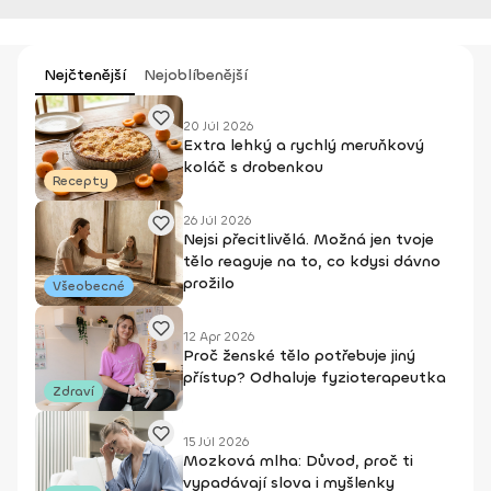
Nejčtenější
Nejoblíbenější
20 Júl 2026
Extra lehký a rychlý meruňkový
koláč s drobenkou
Recepty
26 Júl 2026
Nejsi přecitlivělá. Možná jen tvoje
tělo reaguje na to, co kdysi dávno
prožilo
Všeobecné
12 Apr 2026
Proč ženské tělo potřebuje jiný
přístup? Odhaluje fyzioterapeutka
Zdraví
15 Júl 2026
Mozková mlha: Důvod, proč ti
vypadávají slova i myšlenky