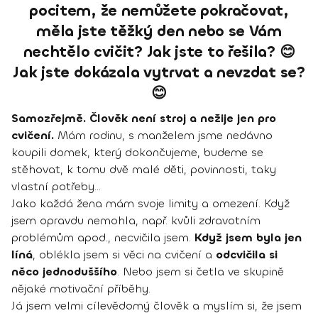
pocitem, že nemůžete pokračovat,
měla jste těžký den nebo se Vám
nechtělo cvičit? Jak jste to řešila? 😊
Jak jste dokázala vytrvat a nevzdat se?
😊
Samozřejmě. Člověk není stroj a nežije jen pro
cvičení.
Mám rodinu, s manželem jsme nedávno
koupili domek, který dokončujeme, budeme se
stěhovat, k tomu dvě malé děti, povinnosti, taky
vlastní potřeby...
Jako každá žena mám svoje limity a omezení. Když
jsem opravdu nemohla, např. kvůli zdravotním
problémům apod., necvičila jsem.
Když jsem byla jen
líná
, oblékla jsem si věci na cvičení a
odcvičila si
něco jednoduššího
. Nebo jsem si četla ve skupině
nějaké motivační příběhy.
Já jsem velmi cílevědomý člověk a myslím si, že jsem