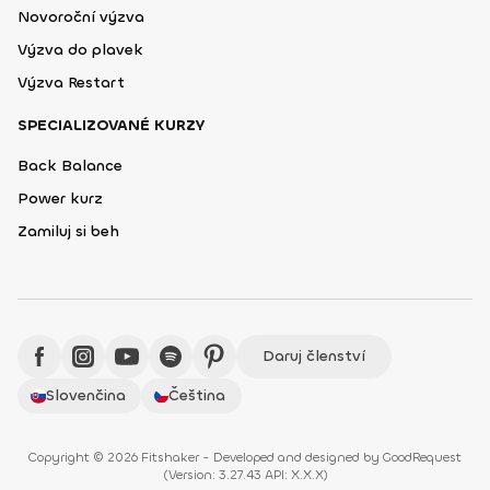
Novoroční výzva
Výzva do plavek
Výzva Restart
SPECIALIZOVANÉ KURZY
Back Balance
Power kurz
Zamiluj si beh
Daruj členství
Slovenčina
Čeština
Copyright © 2026 Fitshaker - Developed and designed by
GoodRequest
(
Version: 3.27.43 API: X.X.X
)