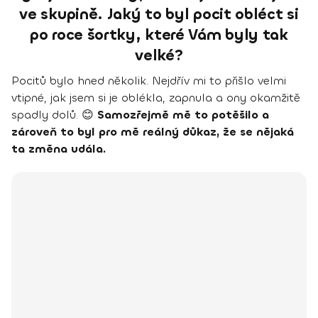
ve skupině. Jaký to byl pocit obléct si
po roce šortky, které Vám byly tak
velké?
Pocitů bylo hned několik. Nejdřív mi to přišlo velmi
vtipné, jak jsem si je oblékla, zapnula a ony okamžitě
spadly dolů. 😊
Samozřejmě mě to potěšilo a
zároveň to byl pro mě reálný důkaz, že se nějaká
ta změna udála.