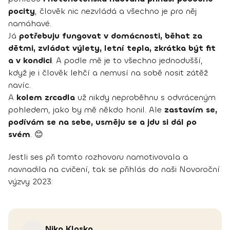
pocity
, člověk nic nezvládá a všechno je pro něj
namáhavé.
Já
potřebuju fungovat v domácnosti, běhat za
dětmi, zvládat výlety, letní tepla, zkrátka být fit
a v kondici
. A podle mě je to všechno jednodušší,
když je i člověk lehčí a nemusí na sobě nosit zátěž
navíc.
A
kolem zrcadla
už nikdy neproběhnu s odvráceným
pohledem, jako by mě někdo honil. Ale
zastavím se,
podívám se na sebe, usměju se a jdu si dál po
svém
. 😊
Jestli ses při tomto rozhovoru namotivovala a
navnadila na cvičení, tak se přihlás do naši Novoroční
výzvy 2023:
Nika
Klasko