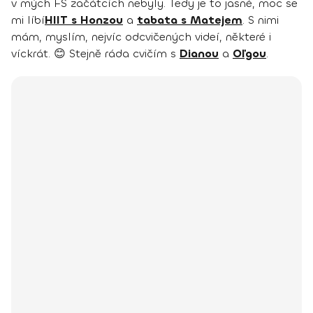
v mých FS začátcích nebyly. Tedy je to jasné, moc se
mi líbí
HIIT s Honzou
a
tabata s Matejem
. S nimi
mám, myslím, nejvíc odcvičených videí, některé i
víckrát. 😊 Stejně ráda cvičím s
Dianou
a
Oľgou
.