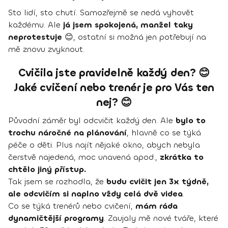
Sto lidí, sto chutí. Samozřejmě se nedá vyhovět
každému. Ale
já jsem spokojená, manžel taky
neprotestuje
😊, ostatní si možná jen potřebují na
mě znovu zvyknout.
Cvičila jste pravidelně každý den? 😊
Jaké cvičení nebo trenér je pro Vás ten
nej? 😊
Původní záměr byl odcvičit každý den. Ale
bylo to
trochu náročné na plánování
, hlavně co se týká
péče o děti. Plus najít nějaké okno, abych nebyla
čerstvě najedená, moc unavená apod.,
zkrátka to
chtělo jiný přístup.
Tak jsem se rozhodla, že
budu cvičit jen 3x týdně,
ale odcvičím si naplno vždy celá dvě videa
.
Co se týká trenérů nebo cvičení,
mám ráda
dynamičtější programy
. Zaujaly mě nové tváře, které