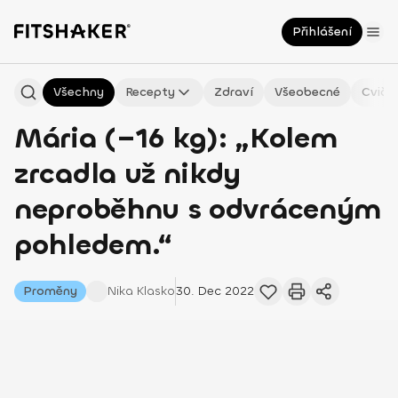
Přihlášení
Všechny
Recepty
Zdraví
Všeobecné
Cviče
Mária (–16 kg): „Kolem
zrcadla už nikdy
neproběhnu s odvráceným
pohledem.“
Proměny
Nika
Klasko
30. Dec 2022