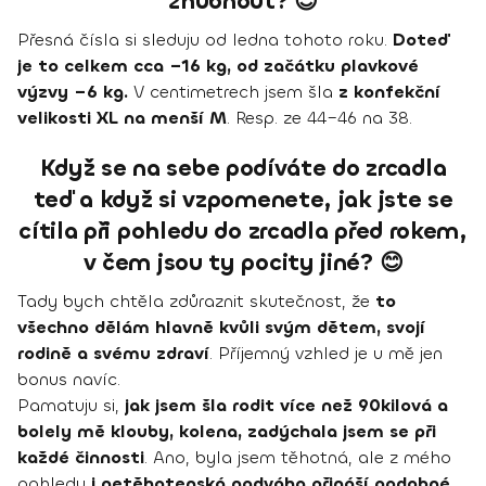
zhubnout? 😊
Přesná čísla si sleduju od ledna tohoto roku.
Doteď
je to celkem cca –16 kg, od začátku plavkové
výzvy –6 kg.
V centimetrech jsem šla
z konfekční
velikosti XL na menší M
. Resp. ze 44–46 na 38.
Když se na sebe podíváte do zrcadla
teď a když si vzpomenete, jak jste se
cítila při pohledu do zrcadla před rokem,
v čem jsou ty pocity jiné? 😊
Tady bych chtěla zdůraznit skutečnost, že
to
všechno dělám hlavně kvůli svým dětem, svojí
rodině a svému zdraví
. Příjemný vzhled je u mě jen
bonus navíc.
Pamatuju si,
jak jsem šla rodit více než 90kilová a
bolely mě klouby, kolena, zadýchala jsem se při
každé činnosti
. Ano, byla jsem těhotná, ale z mého
pohledu
i netěhotenská nadváha přináší podobné