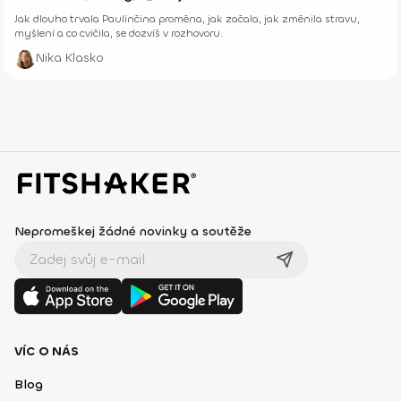
Jak dlouho trvala Paulínčina proměna, jak začala, jak změnila stravu,
myšlení a co cvičila, se dozvíš v rozhovoru.
Nika Klasko
Nepromeškej žádné novinky a soutěže
VÍC O NÁS
Blog