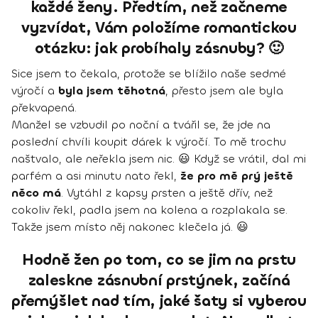
každé ženy. Předtím, než začneme
vyzvídat, Vám položíme romantickou
otázku: jak probíhaly zásnuby? 🙂
Sice jsem to čekala, protože se blížilo naše sedmé
výročí a
byla jsem těhotná
, přesto jsem ale byla
překvapená.
Manžel se vzbudil po noční a tvářil se, že jde na
poslední chvíli koupit dárek k výročí. To mě trochu
naštvalo, ale neřekla jsem nic. 😃 Když se vrátil, dal mi
parfém a asi minutu nato řekl,
že pro mě prý ještě
něco má
. Vytáhl z kapsy prsten a ještě dřív, než
cokoliv řekl, padla jsem na kolena a rozplakala se.
Takže jsem místo něj nakonec klečela já. 😃
Hodně žen po tom, co se jim na prstu
zaleskne zásnubní prstýnek, začíná
přemýšlet nad tím, jaké šaty si vyberou