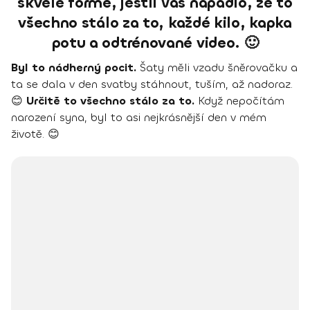
skvělé formě, jestli Vás napadlo, že to
všechno stálo za to, každé kilo, kapka
potu a odtrénované video. 🙂
Byl to nádherný pocit.
Šaty měli vzadu šněrovačku a
ta se dala v den svatby stáhnout, tuším, až nadoraz.
😊
Určitě to všechno stálo za to.
Když nepočítám
narození syna, byl to asi nejkrásnější den v mém
životě. 😊