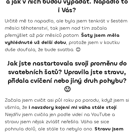
a jak v nich budou vypadat. Napadlo to
i Vás?
Určitě mě to napadlo, ale byla jsem tenkrát v šestém
měsíci těhotenství, tak jsem nad tím začala
přemýšlet až pár měsíců potom.
Šaty jsem měla
vyhlédnuté už delší dobu
, protože jsem v koutku
duše doufala, že bude svatba. 😊
Jak jste nastartovala svoji proměnu do
svatebních šatů? Upravila jste stravu,
přidala cvičení nebo jiný druh pohybu?
🙂
Začala jsem cvičit asi půl roku po porodu, když jsem si
všimla, že
i navzdory kojení mi váha stále stojí
.
Nejdřív jsem cvičila jen podle videí na YouTube a
stravu jsem nějak zvlášť neřešila. Váha se sice
pohnula dolů, ale stále to nebylo ono.
Stravu jsem