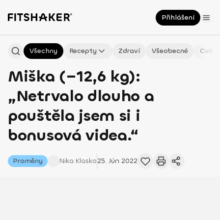
Přihlášení
Všechny
Recepty
Zdraví
Všeobecné
Cviče
Miška (–12,6 kg):
„Netrvalo dlouho a
pouštěla jsem si i
bonusová videa.“
Proměny
Nika
Klasko
25. Jún 2022