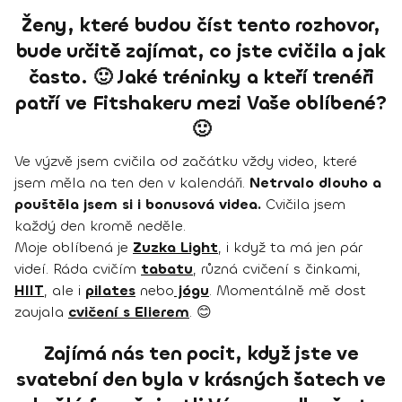
Ženy, které budou číst tento rozhovor,
bude určitě zajímat, co jste cvičila a jak
často. 🙂 Jaké tréninky a kteří trenéři
patří ve Fitshakeru mezi Vaše oblíbené?
🙂
Ve výzvě jsem cvičila od začátku vždy video, které
jsem měla na ten den v kalendáři.
Netrvalo dlouho a
pouštěla jsem si i bonusová videa.
Cvičila jsem
každý den kromě neděle.
Moje oblíbená je
Zuzka Light
, i když ta má jen pár
videí. Ráda cvičím
tabatu
, různá cvičení s činkami,
HIIT
, ale i
pilates
nebo
jógu
. Momentálně mě dost
zaujala
cvičení s Elierem
. 😊
Zajímá nás ten pocit, když jste ve
svatební den byla v krásných šatech ve