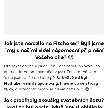
Jak jste narazila na Fitshaker? Byli jsme
i my s našimi videi nápomocní při plnění
Vašeho cíle? 🙂
Fitshaker na mě vyskočil na Facebooku a rovnou to
byla reklama na novoroční výzvu. Zaujalo mě to a
řekla jsem si, že do toho půjdu.
Určitě mi byl
Fitshaker velmi nápomocný, hlavně co se stravy
týká
, a různorodá videa se mi víc než líbila. 😊
Jak probíhaly zkoušky svatebních šatů?
Jaký to byl pocit, když jste si oblékala