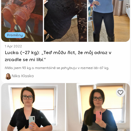
Proměny
1 Apr 2022
Lucka (–27 kg): „Teď můžu říct, že můj odraz v
zrcadle se mi líbí.“
Měla jsem 93 kg a momentálně se pohybuju v rozmezí 66–67 kg.
Nika Klasko