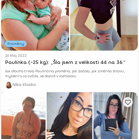
Proměny
26 Máj 2022
Paulínka (-25 kg): „Šla jsem z velikosti 44 na 36.“
Jak dlouho trvala Paulínčina proměna, jak začala, jak změnila stravu,
myšlení a co cvičila, se dozvíš v rozhovoru.
Nika Klasko