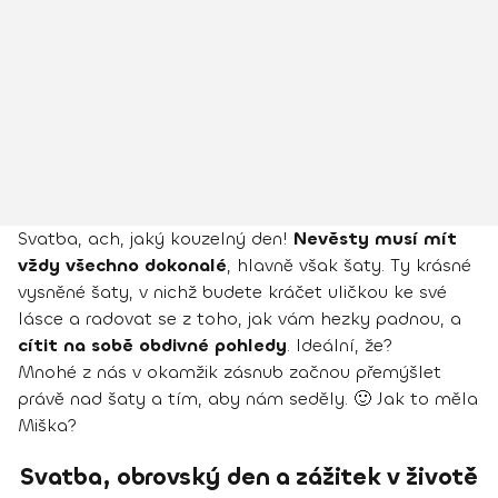
Svatba, ach, jaký kouzelný den!
Nevěsty musí mít
vždy všechno dokonalé
, hlavně však šaty. Ty krásné
vysněné šaty, v nichž budete kráčet uličkou ke své
lásce a radovat se z toho, jak vám hezky padnou, a
cítit na sobě obdivné pohledy
. Ideální, že?
Mnohé z nás v okamžik zásnub začnou přemýšlet
právě nad šaty a tím, aby nám seděly. 🙂 Jak to měla
Miška?
Svatba, obrovský den a zážitek v životě