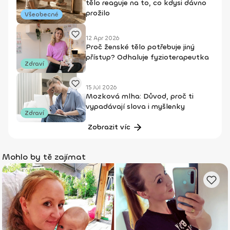
tělo reaguje na to, co kdysi dávno
prožilo
Všeobecné
12 Apr 2026
Proč ženské tělo potřebuje jiný
přístup? Odhaluje fyzioterapeutka
Zdraví
15 Júl 2026
Mozková mlha: Důvod, proč ti
vypadávají slova i myšlenky
Zdraví
Zobrazit víc
Mohlo by tě zajímat