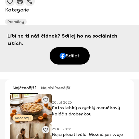
Kategorie
Proměny
Líbí se ti náš článek? Sdílej ho na sociálních
sítích.
Sdílet
Nejčtenější
Nejoblíbenější
20 Júl 2026
Extra lehký a rychlý meruňkový
koláč s drobenkou
Recepty
26 Júl 2026
Nejsi přecitlivělá. Možná jen tvoje