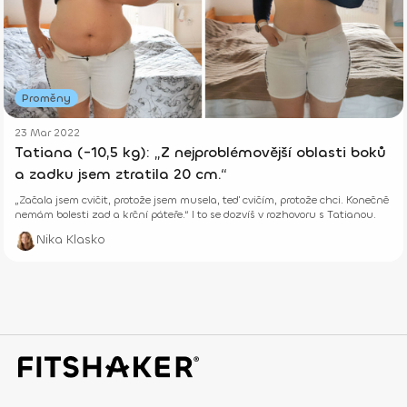
Proměny
23 Mar 2022
Tatiana (-10,5 kg): „Z nejproblémovější oblasti boků
a zadku jsem ztratila 20 cm.“
„Začala jsem cvičit, protože jsem musela, teď cvičím, protože chci. Konečně
nemám bolesti zad a krční páteře.“ I to se dozvíš v rozhovoru s Tatianou.
Nika Klasko