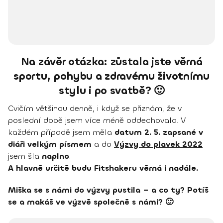
Na závěr otázka: zůstala jste věrná
sportu, pohybu a zdravému životnímu
stylu i po svatbě? 🙂
Cvičím většinou denně, i když se přiznám, že v
poslední době jsem více méně oddechovala. V
každém případě jsem měla
datum 2. 5. zapsané v
diáři velkým písmem
a do
Výzvy do plavek 2022
jsem šla
naplno
.
A hlavně určitě budu Fitshakeru věrná i nadále.
Miška se s námi do výzvy pustila – a co ty? Potíš
se a makáš ve výzvě společně s námi? 🙂