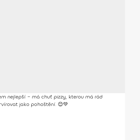
em nejlepší – má chuť pizzy, kterou má rád
rvírovat jako pohoštění. 😊💚