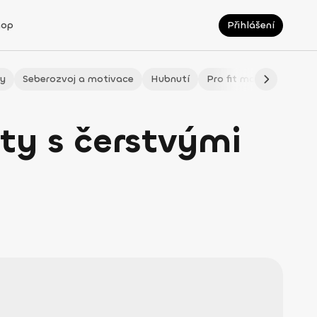
hop
Přihlášení
ty
Seberozvoj a motivace
Hubnutí
Pro fit maminky
LÉ
ty s čerstvými