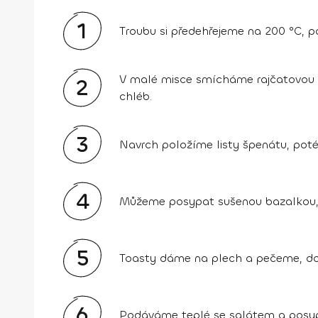
1
Troubu si předehřejeme na 200 °C, p
V malé misce smícháme rajčatovou 
2
chléb.
3
Navrch položíme listy špenátu, poté
4
Můžeme posypat sušenou bazalkou,
5
Toasty dáme na plech a pečeme, do
6
Podáváme teplé se salátem a posyp