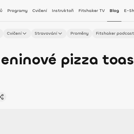
ů
Programy
Cvičení
Instruktoři
Fitshaker TV
Blog
E-S
Cvičení
Stravování
Proměny
Fitshaker podcas
eninové pizza toas