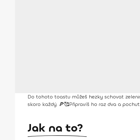
Do tohoto toastu můžeš hezky schovat zeleninu
skoro každý. 🍕🥰Připravíš ho raz dva a pochut
Jak na to?