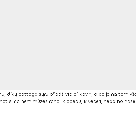
, díky cottage sýru přidáš víc bílkovin, a co je na tom vš
nat si na něm můžeš ráno, k obědu, k večeři, nebo ho nase