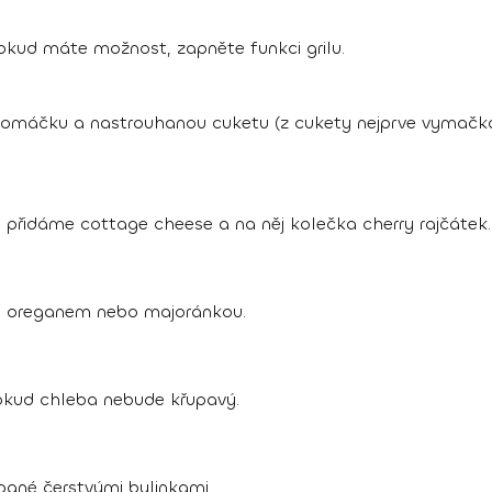
okud máte možnost, zapněte funkci grilu.
omáčku a nastrouhanou cuketu (z cukety nejprve vymačk
 přidáme cottage cheese a na něj kolečka cherry rajčátek.
 oreganem nebo majoránkou.
kud chleba nebude křupavý.
ané čerstvými bylinkami.