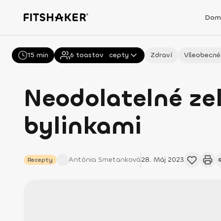
Dom
15 min
Všechny
6
toastov
Recepty
Zdraví
Všeobecné
Neodolatelné zel
bylinkami
Antónia
Smetanková
28. Máj 2023
Recepty