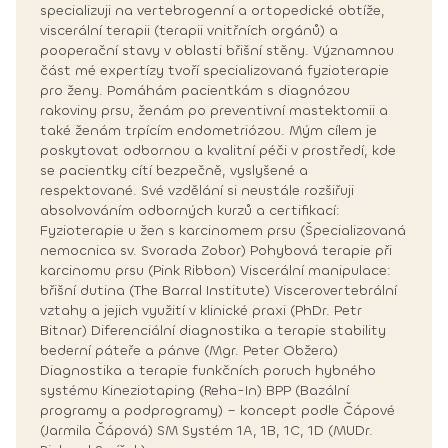
specializuji na vertebrogenní a ortopedické obtíže,
viscerální terapii (terapii vnitřních orgánů) a
pooperační stavy v oblasti břišní stěny. Významnou
část mé expertízy tvoří specializovaná fyzioterapie
pro ženy. Pomáhám pacientkám s diagnózou
rakoviny prsu, ženám po preventivní mastektomii a
také ženám trpícím endometriózou. Mým cílem je
poskytovat odbornou a kvalitní péči v prostředí, kde
se pacientky cítí bezpečně, vyslyšené a
respektované. Své vzdělání si neustále rozšiřuji
absolvováním odborných kurzů a certifikací:
Fyzioterapie u žen s karcinomem prsu (Špecializovaná
nemocnica sv. Svorada Zobor) Pohybová terapie při
karcinomu prsu (Pink Ribbon) Viscerální manipulace:
břišní dutina (The Barral Institute) Viscerovertebrální
vztahy a jejich využití v klinické praxi (PhDr. Petr
Bitnar) Diferenciální diagnostika a terapie stability
bederní páteře a pánve (Mgr. Peter Obžera)
Diagnostika a terapie funkčních poruch hybného
systému Kineziotaping (Reha-In) BPP (Bazální
programy a podprogramy) – koncept podle Čápové
(Jarmila Čápová) SM Systém 1A, 1B, 1C, 1D (MUDr.