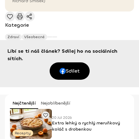
Richard Smíšek)
Kategorie
Zdraví
Všeobecné
Líbí se ti náš článek? Sdílej ho na sociálních
sítích.
Sdílet
Nejčtenější
Nejoblíbenější
20 Júl 2026
Extra lehký a rychlý meruňkový
koláč s drobenkou
Recepty