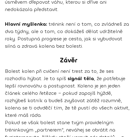
úsměvem dřepovat váhu, kterou si dříve ani
nedokázala představit.
Hlavní myšlenka:
trénink není o tom, co zvládneš za
dva týdny, ale o tom, co dokážeš dělat udržitelně
roky. Postupná progrese je cesta, jak si vybudovat
silná a zdravá kolena bez bolesti.
Závěr
Bolest kolen při cvičení není trest za to, že ses
rozhodla hýbat. Je to spíš
signál těla
, že potřebuje
lepší rovnováhu a postupnost. Koleno je jen jeden
článek celého řetězce – pokud zapojíš hýždě,
rozhýbeš kotník a budeš zvyšovat zátěž rozumně,
kolena se ti odvděčí tím, že tě pustí do všech aktivit,
které máš ráda.
Pokud se však bolest stane tvým pravidelným
tréninkovým „partnerem“, neváhej se obrátit na