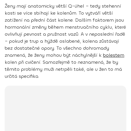
Ženy mají anatomicky větší Q-úhel – tedy stehenní
kosti se více sbíhají ke kolenům. To vytváří větší
zatížení na přední část kolene. Dalším faktorem jsou
hormonální změny během menstruačního cyklu, které
ovlivňují pevnost a pružnost vazů. A v neposlední řadě
– pokud je trup a hýždě oslabené, kolena zůstávají
bez dostatečné opory. To všechno dohromady
znamená, že ženy mohou být náchylnější k
bolestem
kolen při cvičení. Samozřejmě to neznamená, že by
těmito problémy muži netrpěli také, ale u žen to má
určitá specifika.