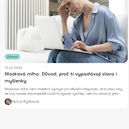
Zdraví
15 Júl 2026
Mozková mlha: Důvod, proč ti vypadávají slova i
myšlenky
Mozková mlha není moderní výmysl ani oficiální diagnóza. Je to stav, kdy
se tvůj mozek dlouhodobě snaží fungovat rychleji, než mu dovolují jeho
biologické limity.
Petra Ryšková