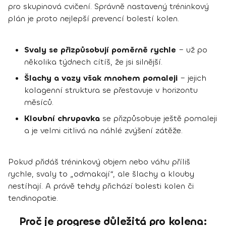
pro skupinová cvičení. Správně nastavený tréninkový
plán je proto nejlepší prevencí bolestí kolen.
Svaly se přizpůsobují poměrně rychle
– už po
několika týdnech cítíš, že jsi silnější.
Šlachy a vazy však mnohem pomaleji
– jejich
kolagenní struktura se přestavuje v horizontu
měsíců.
Kloubní chrupavka
se přizpůsobuje ještě pomaleji
a je velmi citlivá na náhlé zvýšení zátěže.
Pokud přidáš tréninkový objem nebo váhu příliš
rychle, svaly to „odmakají“, ale šlachy a klouby
nestíhají. A právě tehdy přichází bolesti kolen či
tendinopatie.
Proč je progrese důležitá pro kolena: