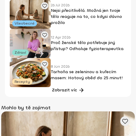
26 Júl 2026
Nejsi přecitlivělá. Možná jen tvoje
tělo reaguje na to, co kdysi dávno
prožilo
Všeobecné
12 Apr 2026
Proč ženské tělo potřebuje jiný
přístup? Odhaluje fyzioterapeutka
Zdraví
8 Jún 2026
Tarhoňa se zeleninou a kuřecím
masem: Hotový oběd do 25 minut!
Recepty
Zobrazit víc
Mohlo by tě zajímat