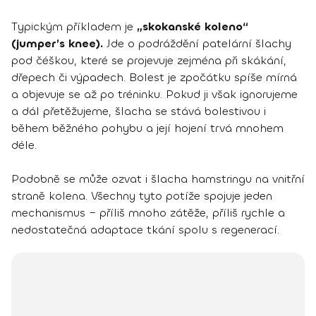
Typickým příkladem je
„skokanské koleno“
(jumper’s knee).
Jde o podráždění patelární šlachy
pod čéškou, které se projevuje zejména při skákání,
dřepech či výpadech. Bolest je zpočátku spíše mírná
a objevuje se až po tréninku. Pokud ji však ignorujeme
a dál přetěžujeme, šlacha se stává bolestivou i
během běžného pohybu a její hojení trvá mnohem
déle.
Podobně se může ozvat i šlacha hamstringu na vnitřní
straně kolena. Všechny tyto potíže spojuje jeden
mechanismus – příliš mnoho zátěže, příliš rychle a
nedostatečná adaptace tkání spolu s regenerací.