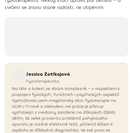
fyzioterapeuta. Někdy stačí upravit pár detailů – a
cvičení se znovu stane radostí, ne utrpením.
Jessica
Zatlkajová
Fyzioterapeutka
Na tělo a bolest se dívám komplexně – s respektem k
propojení fyzických, funkčních i psychických aspektů.
Vystudovala jsem magisterský obor fyzioterapie na
UCM v Trnavě a základem mé práce je přístup
vycházející z medicíny založené na důkazech (EBM).
Věřím, že velké procento problémů pohybového
aparátu je možné efektivně řešit, přičemž klíčem k
úspěchu je důkladná diagnostika. Ve své praxi se