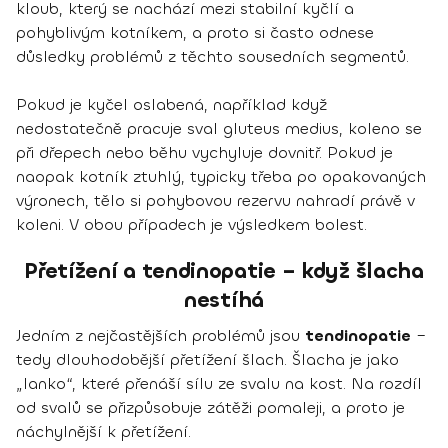
kloub, který se nachází mezi stabilní kyčlí a
pohyblivým kotníkem, a proto si často odnese
důsledky problémů z těchto sousedních segmentů.
Pokud je kyčel oslabená, například když
nedostatečně pracuje sval gluteus medius, koleno se
při dřepech nebo běhu vychyluje dovnitř. Pokud je
naopak kotník ztuhlý, typicky třeba po opakovaných
výronech, tělo si pohybovou rezervu nahradí právě v
koleni. V obou případech je výsledkem bolest.
Přetížení a tendinopatie – když šlacha
nestíhá
Jedním z nejčastějších problémů jsou
tendinopatie
–
tedy dlouhodobější přetížení šlach. Šlacha je jako
„lanko“, které přenáší sílu ze svalu na kost. Na rozdíl
od svalů se přizpůsobuje zátěži pomaleji, a proto je
náchylnější k přetížení.