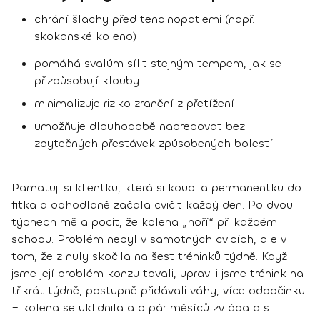
chrání šlachy před tendinopatiemi (např.
skokanské koleno)
pomáhá svalům sílit stejným tempem, jak se
přizpůsobují klouby
minimalizuje riziko zranění z přetížení
umožňuje dlouhodobě napredovat bez
zbytečných přestávek způsobených bolestí
Pamatuji si klientku, která si koupila permanentku do
fitka a odhodlaně začala cvičit každý den. Po dvou
týdnech měla pocit, že kolena „hoří“ při každém
schodu. Problém nebyl v samotných cvicích, ale v
tom, že z nuly skočila na šest tréninků týdně. Když
jsme její problém konzultovali, upravili jsme trénink na
třikrát týdně, postupně přidávali váhy, více odpočinku
– kolena se uklidnila a o pár měsíců zvládala s