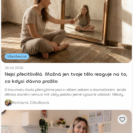
Všeobecné
26 Júl 2026
Nejsi přecitlivělá. Možná jen tvoje tělo reaguje na to,
co kdysi dávno prožilo
O traumatu často přemýšlíme jako o něčem velkém a dramatickém. Jenže
dětská zranění nemusí mít vždy podobu jedné výrazné události. Někdy
vznikají potichu.
Romana Cibulková