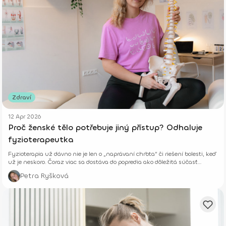
Zdraví
12 Apr 2026
Proč ženské tělo potřebuje jiný přístup? Odhaluje
fyzioterapeutka
Fyzioterapia už dávno nie je len o „naprávaní chrbta“ či riešení bolesti, keď
už je neskoro. Čoraz viac sa dostáva do popredia ako dôležitá súčasť
prevencie, starostlivosti o telo aj celkového zdravia – fyzického aj
Petra Ryšková
psychického.