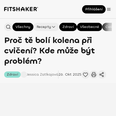
Přihlášení
Všechny
Recepty
Zdraví
Všeobecné
Cviče
Proč tě bolí kolena při
cvičení? Kde může být
problém?
Zdraví
Jessica
Zatlkajová
26. Okt 2025