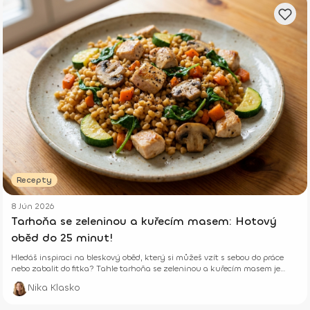
Recepty
8 Jún 2026
Tarhoňa se zeleninou a kuřecím masem: Hotový
oběd do 25 minut!
Hledáš inspiraci na bleskový oběd, který si můžeš vzít s sebou do práce
nebo zabalit do fitka? Tahle tarhoňa se zeleninou a kuřecím masem je
skutečná trefa do černého.
Nika Klasko