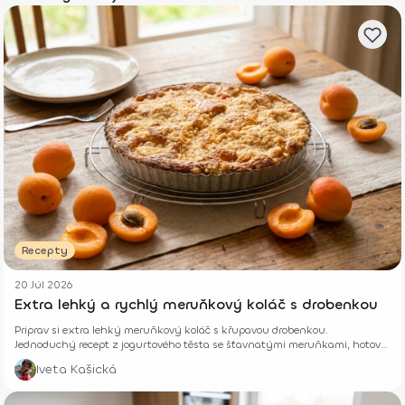
Recepty
20 Júl 2026
Extra lehký a rychlý meruňkový koláč s drobenkou
Priprav si extra lehký meruňkový koláč s křupavou drobenkou.
Jednoduchý recept z jogurtového těsta se šťavnatými meruňkami, hotový
z pár surovin.
Iveta Kašická