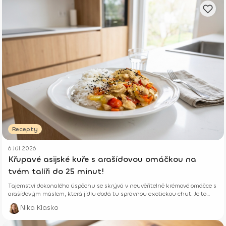
Recepty
6 Júl 2026
Křupavé asijské kuře s arašídovou omáčkou na
tvém talíři do 25 minut!
Tajemství dokonalého úspěchu se skrývá v neuvěřitelně krémové omáčce s
arašídovým máslem, která jídlu dodá tu správnou exotickou chuť. Je to
ideální a rychlý oběd do krabiček, který tě nabije bílkovinami a zdravými
Nika Klasko
tuky!