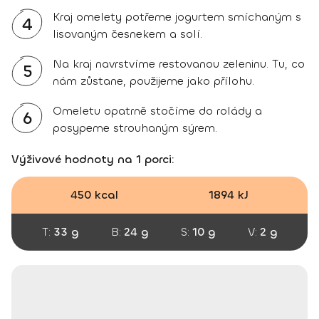
Kraj omelety potřeme jogurtem smíchaným s
4
lisovaným česnekem a solí.
Na kraj navrstvíme restovanou zeleninu. Tu, co
5
nám zůstane, použijeme jako přílohu.
Omeletu opatrně stočíme do rolády a
6
posypeme strouhaným sýrem.
Výživové hodnoty na 1 porci:
450 kcal
1894 kJ
T:
33 g
B:
24 g
S:
10 g
V:
2 g