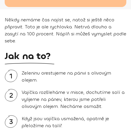
Někdy nemáme čas najíst se, natož si ještě něco
připravit. Toto je ale rychlovka. Netrvá dlouho a
zasytí na 100 procent. Náplň si můžeš vymyslet podle
sebe.
Jak na to?
Zeleninu orestujeme na pánvi s olivovým
1
olejem.
Vajíčka rozšleháme v misce, dochutíme solí a
2
vylijeme na pánev, kterou jsme potřeli
olivovým olejem. Necháme osmažit.
Když jsou vajíčka usmažená, opatrně je
3
přeložíme na talíř.