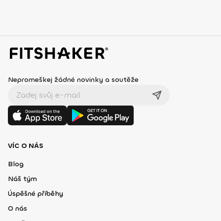
Nepromeškej žádné novinky a soutěže
VÍC O NÁS
Blog
Náš tým
Úspěšné příběhy
O nás