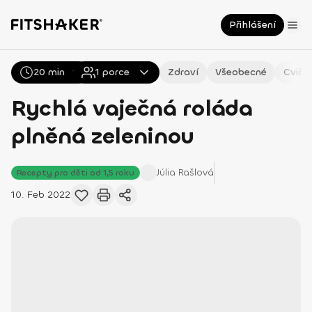
Přihlášení
20 min
Všechny
1
Recepty
porce
Zdraví
Všeobecné
Cviče
Rychlá vaječná roláda
plněná zeleninou
Júlia
Rašlová
Recepty pro děti od 1,5 roku
10. Feb 2022