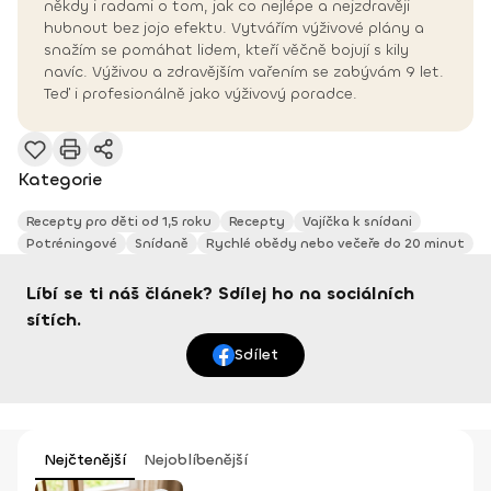
někdy i radami o tom, jak co nejlépe a nejzdravěji
hubnout bez jojo efektu. Vytvářím výživové plány a
snažím se pomáhat lidem, kteří věčně bojují s kily
navíc. Výživou a zdravějším vařením se zabývám 9 let.
Teď i profesionálně jako výživový poradce.
Kategorie
Recepty pro děti od 1,5 roku
Recepty
Vajíčka k snídani
Potréningové
Snídaně
Rychlé obědy nebo večeře do 20 minut
Líbí se ti náš článek? Sdílej ho na sociálních
sítích.
Sdílet
Nejčtenější
Nejoblíbenější