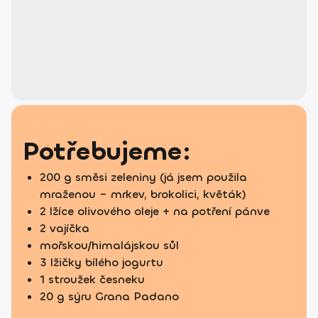
Potřebujeme:
200 g směsi zeleniny (já jsem použila
mraženou – mrkev, brokolici, květák)
2 lžíce olivového oleje + na potření pánve
2 vajíčka
mořskou/himalájskou sůl
3 lžičky bílého jogurtu
1 stroužek česneku
20 g sýru Grana Padano