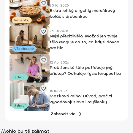
20 Júl 2026
Extra lehký a rychlý meruňkový
koláč s drobenkou
Recepty
26 Júl 2026
Nejsi přecitlivělá. Možná jen tvoje
tělo reaguje na to, co kdysi dávno
prožilo
Všeobecné
12 Apr 2026
Proč ženské tělo potřebuje jiný
přístup? Odhaluje fyzioterapeutka
Zdraví
15 Júl 2026
Mozková mlha: Důvod, proč ti
vypadávají slova i myšlenky
Zdraví
Zobrazit víc
Mohlo by tě zajímat