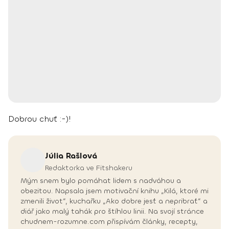
Dobrou chuť :-)!
Júlia
Rašlová
Redaktorka ve Fitshakeru
Mým snem bylo pomáhat lidem s nadváhou a
obezitou. Napsala jsem motivační knihu „Kilá, ktoré mi
zmenili život“, kuchařku „Ako dobre jesť a nepribrať“ a
diář jako malý tahák pro štíhlou linii. Na svojí stránce
chudnem-rozumne.com přispívám články, recepty,