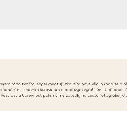
e kterém ráda tvořím, experimentuji, zkouším nové věci a ráda se o 
t domácím sezónním surovinám a poctivým výrobkům. Upřednostňu
í. Pestrost a barevnost pokrmů mě zavedly na cestu fotografie jídla