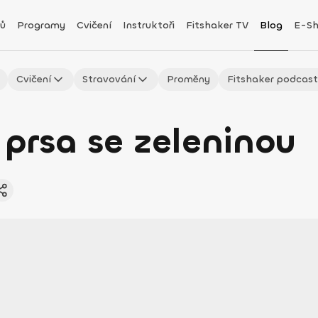
ů
Programy
Cvičení
Instruktoři
Fitshaker TV
Blog
E-S
Cvičení
Stravování
Proměny
Fitshaker podcas
prsa se zeleninou