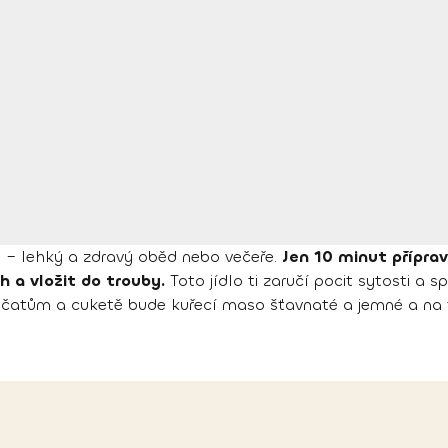
i – lehký a zdravý oběd nebo večeře.
Jen 10 minut přípra
h a vložit do trouby.
Toto jídlo ti zaručí pocit sytosti a 
rajčatům a cuketě bude kuřecí maso šťavnaté a jemné a na t