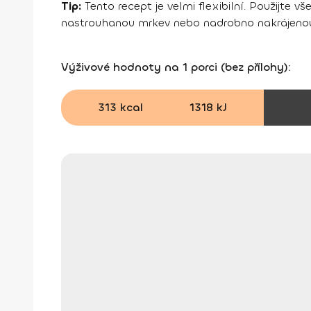
Tip:
Tento recept je velmi flexibilní. Použijte 
nastrouhanou mrkev nebo nadrobno nakrájenou 
Výživové hodnoty na 1 porci (bez přílohy):
313 kcal
1318 kJ