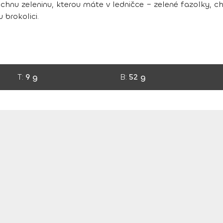
všechnu zeleninu, kterou máte v ledničce – zelené fazolky, ch
brokolici.
T:
9 g
B:
52 g