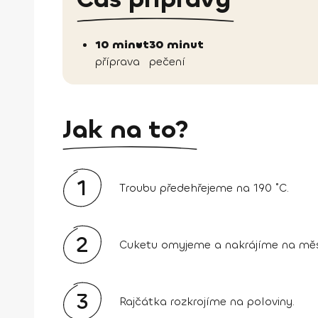
10 minut
30 minut
příprava
pečení
Jak na to?
1
Troubu předehřejeme na 190 ˚C.
2
Cuketu omyjeme a nakrájíme na měs
3
Rajčátka rozkrojíme na poloviny.