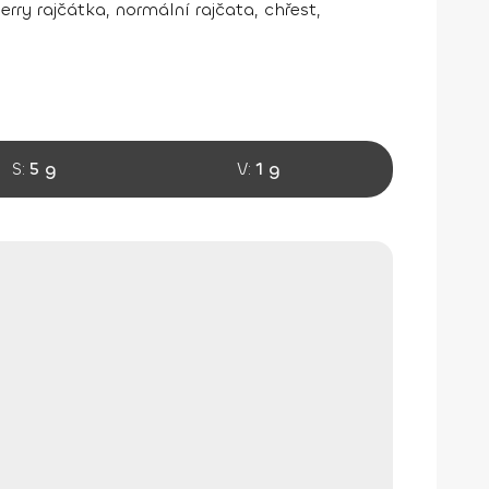
erry rajčátka, normální rajčata, chřest,
S:
5 g
V:
1 g