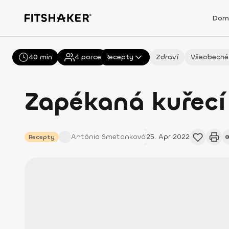
Dom
40 min
Všechny
4
porce
Recepty
Zdraví
Všeobecné
Zapékaná kuřecí 
Antónia
Smetanková
25. Apr 2022
Recepty