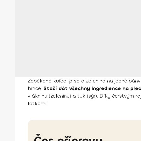
Zapékaná kuřecí prsa a zelenina na jedné pánv
hrnce.
Stačí dát všechny ingredience na plec
vlákninu (zeleninu) a tuk (sýr). Díky čerstvým 
látkami.
Čas přípravy