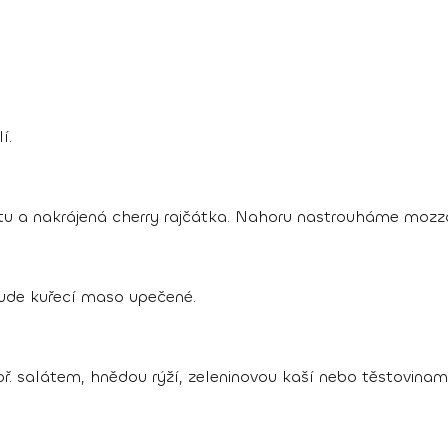
í.
 a nakrájená cherry rajčátka. Nahoru nastrouháme mozza
ude kuřecí maso upečené.
. salátem, hnědou rýží, zeleninovou kaší nebo těstovinami