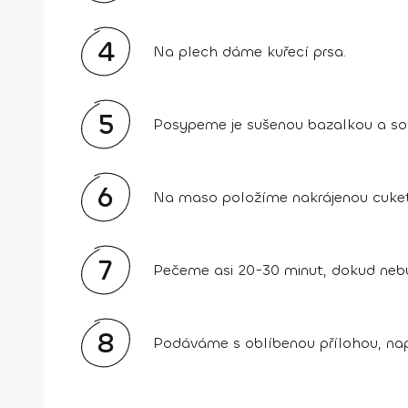
4
Na plech dáme kuřecí prsa.
5
Posypeme je sušenou bazalkou a sol
6
Na maso položíme nakrájenou cuketu
7
Pečeme asi 20-30 minut, dokud neb
8
Podáváme s oblíbenou přílohou, např