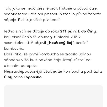
Tak, jako se nedá přesně určit historie a původ čaje,
nedokážeme určit ani přesnou historii a původ tohoto
nápoje. Existuje však pár teorií.
Jedna z nich se datuje do roku
211 př. n. l. do Číny
,
kdy císař Čchin Š’-chuang-ti hledal klíč k
nesmrtelnosti. A objevil „
houbový čaj
“, dnešní
kombuchu.
Další říká, že první kombucha se zrodila úplnou
náhodou v šálku sladkého čaje, který zůstal na
okenním parapetu.
Nejpravděpodobnější však je, že kombucha pochází z
Číny
nebo
Japonska
.