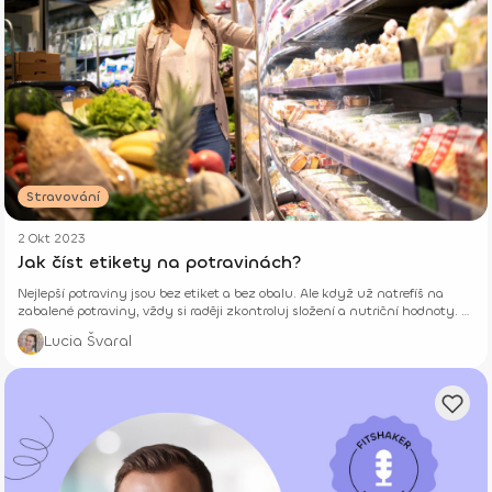
Stravování
2 Okt 2023
Jak číst etikety na potravinách?
Nejlepší potraviny jsou bez etiket a bez obalu. Ale když už natrefíš na
zabalené potraviny, vždy si raději zkontroluj složení a nutriční hodnoty. V
tomto článku ti dáme skvělé tipy, čeho si všímat na obalech.
Lucia Švaral