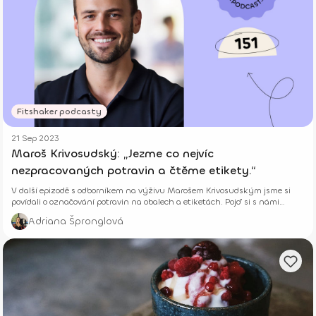
Fitshaker podcasty
21 Sep 2023
Maroš Krivosudský: „Jezme co nejvíc
nezpracovaných potravin a čtěme etikety.“
V další epizodě s odborníkem na výživu Marošem Krivosudským jsme si
povídali o označování potravin na obalech a etiketách. Pojď si s námi
poslechnout rozhovor a dozvíš se i to, jak se nedat zmanipulovat
Adriana Špronglová
označeními fit, bez přidaného cukru nebo vícezrnný.