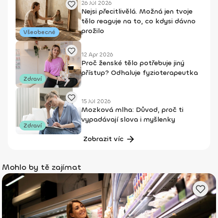
26 Júl 2026
Nejsi přecitlivělá. Možná jen tvoje
tělo reaguje na to, co kdysi dávno
prožilo
Všeobecné
12 Apr 2026
Proč ženské tělo potřebuje jiný
přístup? Odhaluje fyzioterapeutka
Zdraví
15 Júl 2026
Mozková mlha: Důvod, proč ti
vypadávají slova i myšlenky
Zdraví
Zobrazit víc
Mohlo by tě zajímat