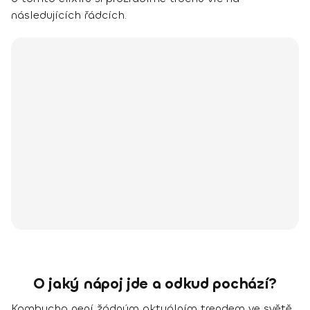
následujících řádcích.
O jaký nápoj jde a odkud pochází?
Kombucha není žádným aktuálním trendem ve světě