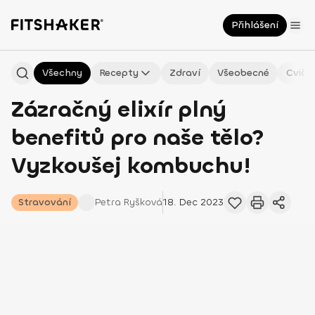
Přihlášení
Všechny
Recepty
Zdraví
Všeobecné
Cviče
Zázračný elixír plný
benefitů pro naše tělo?
Vyzkoušej kombuchu!
Stravování
Petra
Ryšková
18. Dec 2023