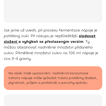
Jak jsme už uvedli, při procesu fermentace nápoje je
potřebný cukr. Při nákupu je nejdůležitější
sledovat
složení
a vyhýbat se přeslazeným verzím
. Ty
můžou obsahovat nadměrné množství přidaného
cukru. Přiměřené množství cukru na 100 ml nápoje je
cca 3–4 gramy.
Na závěr malé upozornění: nadměrná konzumace
tohoto nápoje může způsobit trávicí problémy (bolest,
plynatost, průjem a podobně) a poruchy spánku.