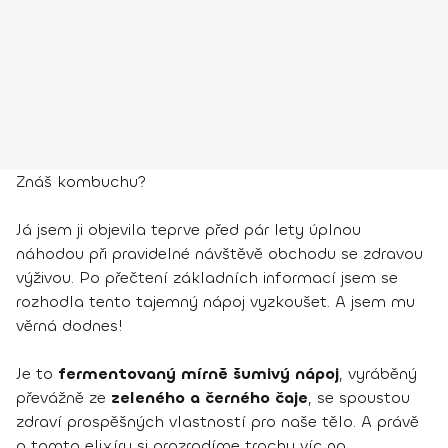
Znáš kombuchu?
Já jsem ji objevila teprve před pár lety úplnou
náhodou při pravidelné návštěvě obchodu se zdravou
výživou. Po přečtení základních informací jsem se
rozhodla tento tajemný nápoj vyzkoušet. A jsem mu
věrná dodnes!
Je to
fermentovaný mírně šumivý nápoj
, vyráběný
převážně ze
zeleného a černého čaje
, se spoustou
zdraví prospěšných vlastností pro naše tělo. A právě
o tomto elixíru si prozradíme trochu víc na