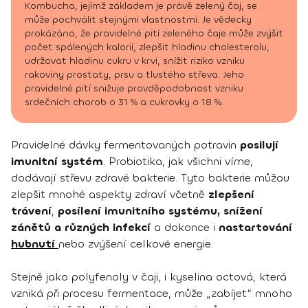
Kombucha, jejímž základem je právě zelený čaj, se
může pochválit stejnými vlastnostmi. Je vědecky
prokázáno, že pravidelné pití zeleného čaje může zvýšit
počet spálených kalorií, zlepšit hladinu cholesterolu,
udržovat hladinu cukru v krvi, snížit riziko vzniku
rakoviny prostaty, prsu a tlustého střeva. Jeho
pravidelné pití snižuje pravděpodobnost vzniku
srdečních chorob o 31 % a cukrovky o 18 %.
Pravidelné dávky fermentovaných potravin
posilují
imunitní systém
. Probiotika, jak všichni víme,
dodávají střevu zdravé bakterie. Tyto bakterie můžou
zlepšit mnohé aspekty zdraví včetně
zlepšení
trávení
,
posílení imunitního systému, snížení
zánětů a různých infekcí
a dokonce i
nastartování
hubnutí
nebo zvýšení celkové energie.
Stejně jako polyfenoly v čaji, i kyselina octová, která
vzniká při procesu fermentace, může „zabíjet“ mnoho