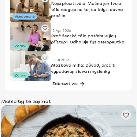
Nejsi přecitlivělá. Možná jen tvoje
tělo reaguje na to, co kdysi dávno
prožilo
Všeobecné
12 Apr 2026
Proč ženské tělo potřebuje jiný
přístup? Odhaluje fyzioterapeutka
Zdraví
15 Júl 2026
Mozková mlha: Důvod, proč ti
vypadávají slova i myšlenky
Zdraví
Zobrazit víc
Mohlo by tě zajímat