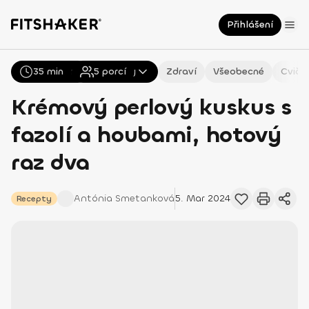
Přihlášení
35 min
Všechny
5
Recepty
porcí
Zdraví
Všeobecné
Cviče
Krémový perlový kuskus s
fazolí a houbami, hotový
raz dva
Antónia
Smetanková
5. Mar 2024
Recepty