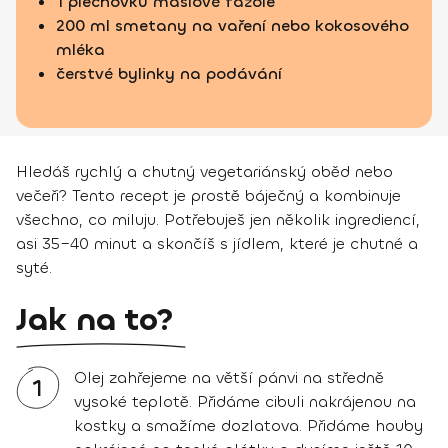
1 plechovku máslové fazole
200 ml smetany na vaření nebo kokosového
mléka
čerstvé bylinky na podávání
Hledáš rychlý a chutný vegetariánský oběd nebo
večeři? Tento recept je prostě báječný a kombinuje
všechno, co miluju. Potřebuješ jen několik ingrediencí,
asi 35–40 minut a skončíš s jídlem, které je chutné a
syté.
Jak na to?
Olej zahřejeme na větší pánvi na středně
1
vysoké teplotě. Přidáme cibuli nakrájenou na
kostky a smažíme dozlatova. Přidáme houby