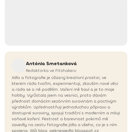
Antónia
Smetanková
Redaktorka ve Fitshakeru
Jídlo a fotografie je úžasný kreativní prostor, ve
kterém ráda tvořím, experimentuji, zkouším nové věci
a ráda se o ně podělím. Vaření mě baví a je to moje
hobby. Vyrůstala jsem na vesnici, proto dávám
přednost domácím sezónním surovinám a poctivým
výrobkům. Upřednostňuji jednoduchou přípravu a
dostupné suroviny, spojuji tradiční s moderním a miluji
voňavé koření. Pestrost a barevnost pokrmů mě
zavedly na cestu fotografie jídla a všeho, co je s ním
spojeno. Můj blog: pekneajedlo.blogspot.cz