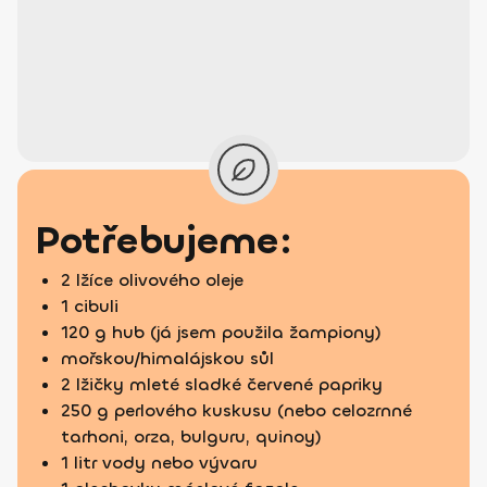
Potřebujeme:
2 lžíce olivového oleje
1 cibuli
120 g hub (já jsem použila žampiony)
mořskou/himalájskou sůl
2 lžičky mleté sladké červené papriky
250 g perlového kuskusu (nebo celozrnné
tarhoni, orza, bulguru, quinoy)
1 litr vody nebo vývaru