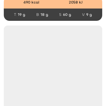
490 kcal
2058 kJ
T:
19 g
B:
18 g
S:
60 g
V:
9 g