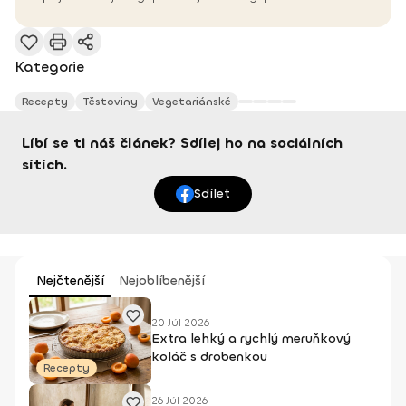
Kategorie
Recepty
Těstoviny
Vegetariánské
Líbí se ti náš článek? Sdílej ho na sociálních
sítích.
Sdílet
Nejčtenější
Nejoblíbenější
20 Júl 2026
Extra lehký a rychlý meruňkový
koláč s drobenkou
Recepty
26 Júl 2026