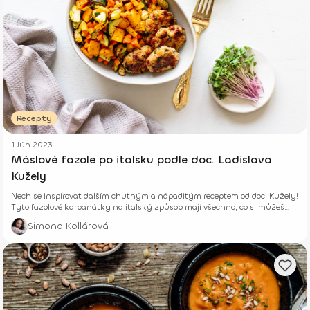
Recepty
1 Jún 2023
Máslové fazole po italsku podle doc. Ladislava
Kužely
Nech se inspirovat dalším chutným a nápaditým receptem od doc. Kužely!
Tyto fazolové karbanátky na italský způsob mají všechno, co si můžeš
přát – výbornou chuť, zdravé ingredience a jednoduchou přípravu.
Simona Kollárová