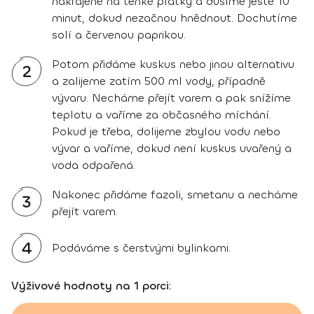
nakrájené na tenké plátky a dusíme ještě 10
minut, dokud nezačnou hnědnout. Dochutíme
solí a červenou paprikou.
Potom přidáme kuskus nebo jinou alternativu
2
a zalijeme zatím 500 ml vody, případně
vývaru. Necháme přejít varem a pak snížíme
teplotu a vaříme za občasného míchání.
Pokud je třeba, dolijeme zbylou vodu nebo
vývar a vaříme, dokud není kuskus uvařený a
voda odpařená.
Nakonec přidáme fazoli, smetanu a necháme
3
přejít varem.
4
Podáváme s čerstvými bylinkami.
Výživové hodnoty na 1 porci: