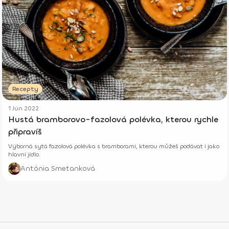
Recepty
1 Jún 2022
Hustá bramborovo-fazolová polévka, kterou rychle
připravíš
Výborná sytá fazolová polévka s bramborami, kterou můžeš podávat i jako
hlavní jídlo.
Antónia Smetanková