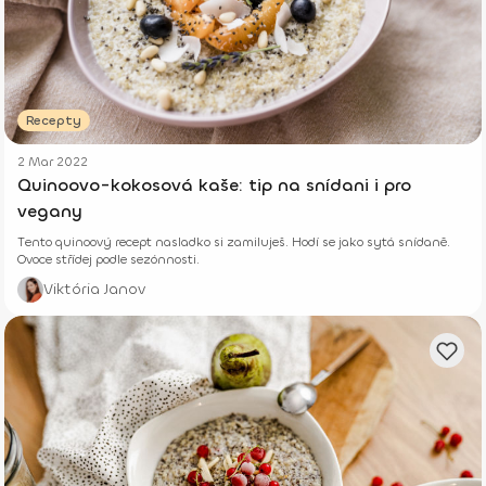
Recepty
2 Mar 2022
Quinoovo-kokosová kaše: tip na snídani i pro
vegany
Tento quinoový recept nasladko si zamiluješ. Hodí se jako sytá snídaně.
Ovoce střídej podle sezónnosti.
Viktória Janov