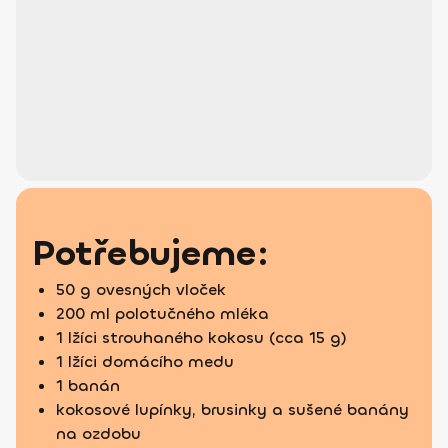
Potřebujeme:
50 g ovesných vloček
200 ml polotučného mléka
1 lžíci strouhaného kokosu (cca 15 g)
1 lžíci domácího medu
1 banán
kokosové lupínky, brusinky a sušené banány
na ozdobu