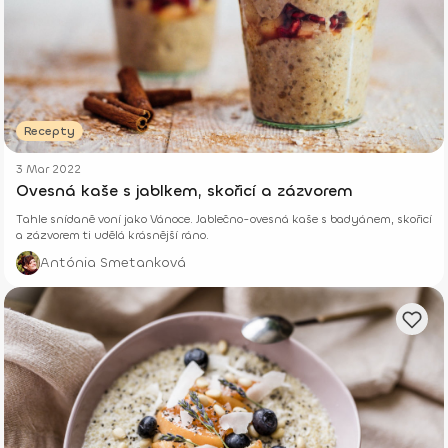
Recepty
3 Mar 2022
Ovesná kaše s jablkem, skořicí a zázvorem
Tahle snídaně voní jako Vánoce. Jablečno-ovesná kaše s badyánem, skořicí
a zázvorem ti udělá krásnější ráno.
Antónia Smetanková