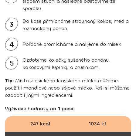
slabém stupni a následně odstavíme ze
sporáku.
Do kaše přimícháme strouhaný kokos, med a
3
rozmačkaný banán.
4
Pořádně promícháme a nalijeme do misek.
Ozdobíme kolečky sušeného banánu,
5
kokosovými lupínky a brusinkami.
Tip:
Místo klasického kravského mléka můžeme
použít i mandlové nebo sójové mléko. Kaši si můžeme
ozdobit i jinými ingrediencemi.
Výživové hodnoty na 1 porci:
247 kcal
1034 kJ