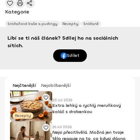
Kategorie
Snídaňové kaše a pudingy
Recepty
Snídaně
Líbí se ti náš článek? Sdílej ho na sociálních
sítích.
Sdílet
Nejčtenější
Nejoblíbenější
20 Júl 2026
Extra lehký a rychlý meruňkový
koláč s drobenkou
Recepty
26 Júl 2026
Nejsi přecitlivělá. Možná jen tvoje
tělo reaguje na to, co kdysi dávno