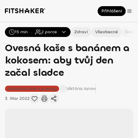
Přihlášení
15 min
Všechny
2
Recepty
porce
Zdraví
Všeobecné
Cviče
Ovesná kaše s banánem a
kokosem: aby tvůj den
začal sladce
Viktória
Janov
Snídaňové kaše a pudingy
3. Mar 2022