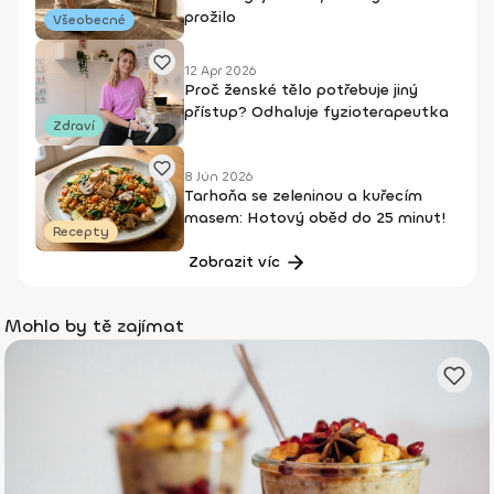
prožilo
Všeobecné
12 Apr 2026
Proč ženské tělo potřebuje jiný
přístup? Odhaluje fyzioterapeutka
Zdraví
8 Jún 2026
Tarhoňa se zeleninou a kuřecím
masem: Hotový oběd do 25 minut!
Recepty
Zobrazit víc
Mohlo by tě zajímat