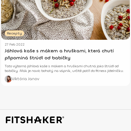
Recepty
27 Feb 2022
Jáhlová kaše s mákem a hruškami, která chutí
připomíná štrúdl od babičky
Tato výborná jáhlová kaše s mákem a hruškami chutná jako štrúdl od
babičky. Mák je navíc bohatý na vápník, určitě patří do fitness jídelníčku.
Viktória Janov