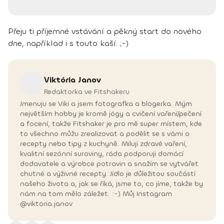
Přeju ti příjemné vstávání a pěkný start do nového
dne, například i s touto kaší. ;-)
Viktória
Janov
Redaktorka ve Fitshakeru
Jmenuju se Viki a jsem fotografka a blogerka. Mým
největším hobby je kromě jógy a cvičení vaření/pečení
a focení, takže Fitshaker je pro mě super místem, kde
to všechno můžu zrealizovat a podělit se s vámi o
recepty nebo tipy z kuchyně. Miluji zdravé vaření,
kvalitní sezónní suroviny, ráda podporuji domácí
dodavatele a výrobce potravin a snažím se vytvářet
chutné a výživné recepty. Jídlo je důležitou součástí
našeho života a, jak se říká, jsme to, co jíme, takže by
nám na tom mělo záležet. :-) Můj Instagram
@viktoria.janov