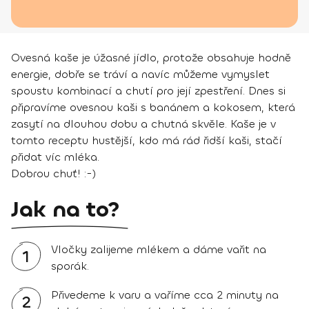
Ovesná kaše je úžasné jídlo, protože obsahuje hodně
energie, dobře se tráví a navíc můžeme vymyslet
spoustu kombinací a chutí pro její zpestření. Dnes si
připravíme ovesnou kaši s banánem a kokosem, která
zasytí na dlouhou dobu a chutná skvěle. Kaše je v
tomto receptu hustější, kdo má rád řidší kaši, stačí
přidat víc mléka.
Dobrou chuť! :-)
Jak na to?
Vločky zalijeme mlékem a dáme vařit na
1
sporák.
Přivedeme k varu a vaříme cca 2 minuty na
2