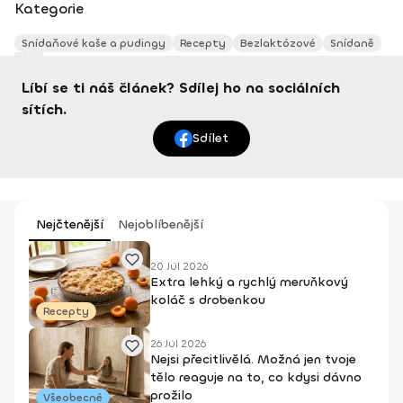
Kategorie
Snídaňové kaše a pudingy
Recepty
Bezlaktózové
Snídaně
Líbí se ti náš článek? Sdílej ho na sociálních
sítích.
Sdílet
Nejčtenější
Nejoblíbenější
20 Júl 2026
Extra lehký a rychlý meruňkový
koláč s drobenkou
Recepty
26 Júl 2026
Nejsi přecitlivělá. Možná jen tvoje
tělo reaguje na to, co kdysi dávno
prožilo
Všeobecné