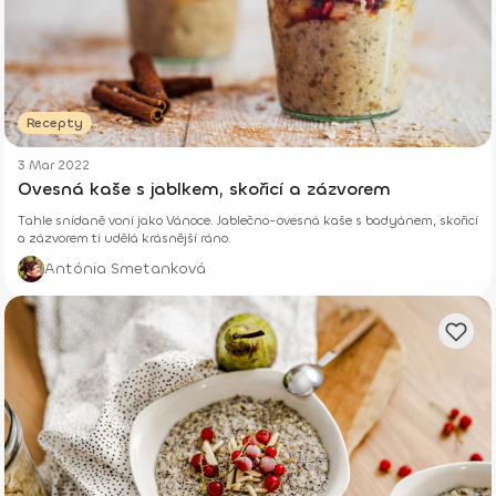
Recepty
3 Mar 2022
Ovesná kaše s jablkem, skořicí a zázvorem
Tahle snídaně voní jako Vánoce. Jablečno-ovesná kaše s badyánem, skořicí
a zázvorem ti udělá krásnější ráno.
Antónia Smetanková