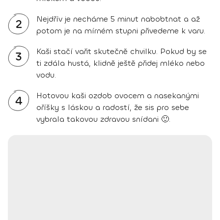
Nejdřív je necháme 5 minut nabobtnat a až
2
potom je na mírném stupni přivedeme k varu.
Kaši stačí vařit skutečně chvilku. Pokud by se
3
ti zdála hustá, klidně ještě přidej mléko nebo
vodu.
Hotovou kaši ozdob ovocem a nasekanými
4
oříšky s láskou a radostí, že sis pro sebe
vybrala takovou zdravou snídani 🙂.