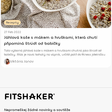
Recepty
27 Feb 2022
Jáhlová kaše s mákem a hruškami, která chutí
připomíná štrúdl od babičky
Tato výborná jáhlová kaše s mákem a hruškami chutná jako štrúdl od
babičky. Mák je navíc bohatý na vápník, určitě patří do fitness jídelníčku.
Viktória Janov
Nepromeškej žádné novinky a soutěže