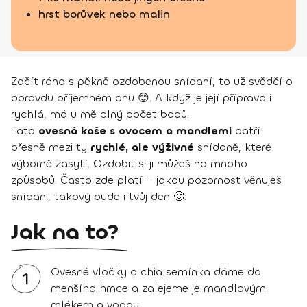
hrst borůvek nebo malin
Začít ráno s pěkně ozdobenou snídaní, to už svědčí o
opravdu příjemném dnu 😊. A když je její příprava i
rychlá, má u mě plný počet bodů.
Tato
ovesná kaše s ovocem a mandlemi
patří
přesně mezi ty
rychlé, ale výživné
snídaně, které
výborně zasytí. Ozdobit si ji můžeš na mnoho
způsobů. Často zde platí – jakou pozornost věnuješ
snídani, takový bude i tvůj den 🙂.
Jak na to?
Ovesné vločky a chia semínka dáme do
1
menšího hrnce a zalejeme je mandlovým
mlékem a vodou.