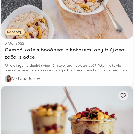
Recepty
3 Mar 2022
Ovesná kaše s banánem a kokosem: aby tvůj den
začal sladce
Miluješ rychlé sladké snídaně, které jsou navíc zdravé? Potom je tahle
ovesná kaše v kombinaci se sladkým banánem a exotickým kokosem pro
tebe to pravé.
Viktória Janov