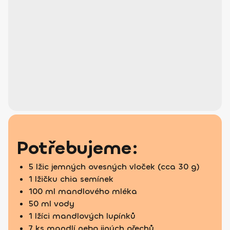
Potřebujeme:
5 lžic jemných ovesných vloček (cca 30 g)
1 lžičku chia semínek
100 ml mandlového mléka
50 ml vody
1 lžíci mandlových lupínků
7 ks mandlí nebo jiných ořechů