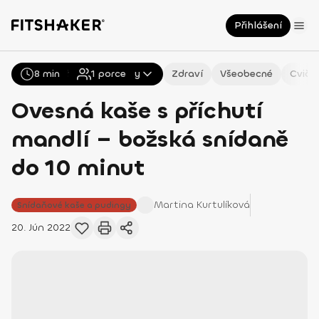
Přihlášení
8 min
Všechny
1
porce
Recepty
Zdraví
Všeobecné
Cviče
Ovesná kaše s příchutí
mandlí – božská snídaně
do 10 minut
Martina
Kurtulíková
Snídaňové kaše a pudingy
20. Jún 2022