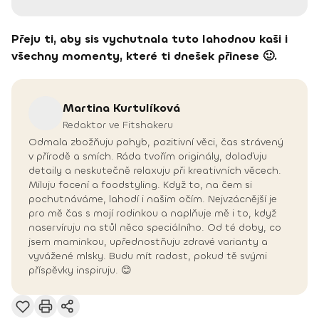
Přeju ti, aby sis vychutnala tuto lahodnou kaši i
všechny momenty, které ti dnešek přinese 🙂.
Martina
Kurtulíková
Redaktor ve Fitshakeru
Odmala zbožňuju pohyb, pozitivní věci, čas strávený
v přírodě a smích. Ráda tvořím originály, dolaďuju
detaily a neskutečně relaxuju při kreativních věcech.
Miluju focení a foodstyling. Když to, na čem si
pochutnáváme, lahodí i našim očím. Nejvzácnější je
pro mě čas s mojí rodinkou a naplňuje mě i to, když
naservíruju na stůl něco speciálního. Od té doby, co
jsem maminkou, upřednostňuju zdravé varianty a
vyvážené mlsky. Budu mít radost, pokud tě svými
příspěvky inspiruju. 😊