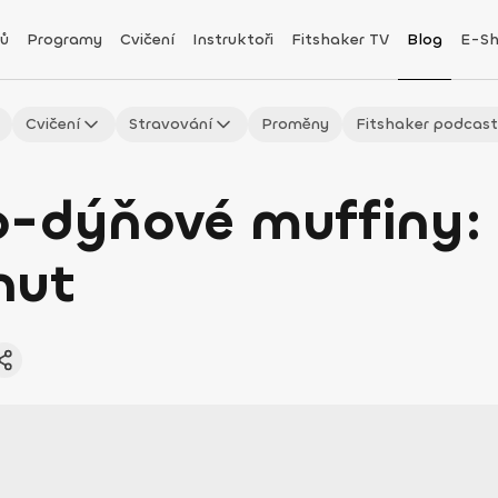
ů
Programy
Cvičení
Instruktoři
Fitshaker TV
Blog
E-S
Cvičení
Stravování
Proměny
Fitshaker podcas
o-dýňové muffiny: 
nut