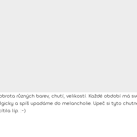
brota různých barev, chutí, velikostí. Každé období má s
gicky a spíš upadáme do melancholie. Upeč si tyto chutné 
ila líp. :-)