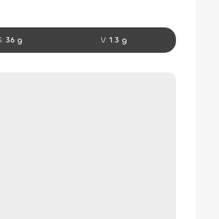
S:
36 g
V:
1.3 g