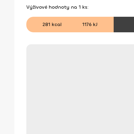
Výživové hodnoty na 1 ks:
281 kcal
1176 kJ