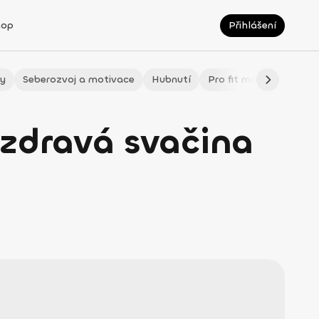
hop
Přihlášení
ty
Seberozvoj a motivace
Hubnutí
Pro fit maminky
LÉ
zdravá svačina