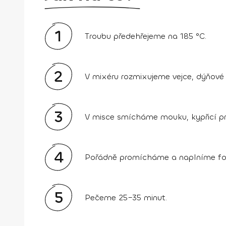
1
Troubu předehřejeme na 185 °C.
2
V mixéru rozmixujeme vejce, dýňové 
3
V misce smícháme mouku, kypřicí pr
4
Pořádně promícháme a naplníme fo
5
Pečeme 25–35 minut.