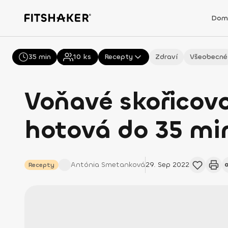
Dom
35 min
Všechny
10
ks
Recepty
Zdraví
Všeobecné
Voňavé skořicov
hotová do 35 mi
Antónia
Smetanková
29. Sep 2022
Recepty