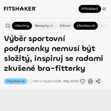
Přihlášení
Všechny
Recepty
Zdraví
Všeobecné
Cviče
Výběr sportovní
podprsenky nemusí být
složitý, inspiruj se radami
zkušené bra-fitterky
Všeobecné
Petra
Ryšková
25. Máj 2022