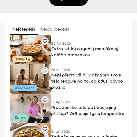
Nejčtenější
Nejoblíbenější
20 Júl 2026
Extra lehký a rychlý meruňkový
koláč s drobenkou
Recepty
26 Júl 2026
Nejsi přecitlivělá. Možná jen tvoje
tělo reaguje na to, co kdysi dávno
prožilo
Všeobecné
12 Apr 2026
Proč ženské tělo potřebuje jiný
přístup? Odhaluje fyzioterapeutka
Zdraví
8 Jún 2026
Tarhoňa se zeleninou a kuřecím