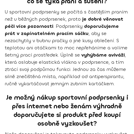
co se týká praní a sušení?
U sportovní podprsenky se počítá s častějším praním
než u běžných podprsenek, proto
je dobré věnovat
péči více pozornosti
. Podprsenky
doporučujeme
prát v zapínatelném pracím sáčku
, aby se
nezachytily v bubnu pračky o jiné kusy oblečení. S
teplotou ani otáčkami to moc nepřeháníme a volíme
šetrný prací prostředek. Úplně se
vyhýbáme aviváži
,
která oslabuje elastická vlákna v podprsence, a tím
ztrácí svoji podpůrnou funkci. Jednou za čas můžeme
silně znečištěná místa, například od antiperspirantu,
ručně vykartáčovat jemným zubním kartáčkem.
Je možný nákup sportovní podprsenky i
přes internet nebo ženám výhradně
doporučujete si produkt před koupí
osobně vyzkoušet?