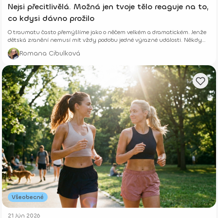
Nejsi přecitlivělá. Možná jen tvoje tělo reaguje na to,
co kdysi dávno prožilo
O traumatu často přemýšlíme jako o něčem velkém a dramatickém. Jenže
dětská zranění nemusí mít vždy podobu jedné výrazné události. Někdy
vznikají potichu.
Romana Cibulková
Všeobecné
21 Jún 2026