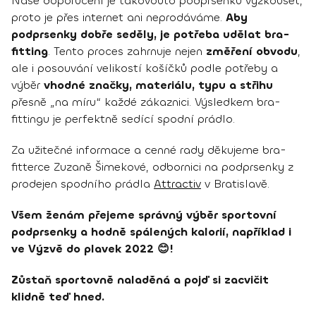
Naše doporučení je takovouto podprsenku vyzkoušet,
proto je přes internet ani neprodáváme.
Aby
podprsenky dobře seděly, je potřeba udělat bra-
fitting
. Tento proces zahrnuje nejen
změření obvodu
,
ale i posouvání velikostí košíčků podle potřeby a
výběr
vhodné značky, materiálu, typu a střihu
přesně „na míru“ každé zákaznici. Výsledkem bra-
fittingu je perfektně sedící spodní prádlo.
Za užitečné informace a cenné rady děkujeme bra-
fitterce Zuzaně Šimekové, odbornici na podprsenky z
prodejen spodního prádla
Attractiv
v Bratislavě.
Všem ženám přejeme správný výběr sportovní
podprsenky a hodně spálených kalorií, například i
ve Výzvě do plavek 2022 😊!
Zůstaň sportovně naladěná a pojď si zacvičit
klidně teď hned.