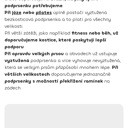
podprsenku potřebujeme
.
Při
józe
nebo
pilates
úplně postačí vyztužená
bezkosticová podprsenka a to platí pro všechny
velikosti.
Při větší zátěži, jako například
fitness nebo běh, už
doporučujeme kostice, které poskytují lepší
podporu
.
Při opravdu velkých prsou
a obvodech už ustupuje
vyztužená
podprsenka a více vyhovuje nevyztužená,
která se velkým prsům přizpůsobí mnohem lépe.
Při
větších velikostech
doporučujeme jednoznačně
podprsenky s možností překřížení ramínek
na
zádech.