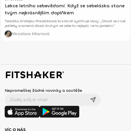
Lekce letního sebevědomí: Když se sebeláska stane
tvým nejkrásnějším doplňkem
Teoložka Andrejka Mikolášiková to krásně vystihuje slovy: „Starat se o své
potřeby znamená dávat druhým ze sebe to nejlepší, ne to poslední.“
Miroslava Kilianová
Nepromeškej žádné novinky a soutěže
VÍC O NÁS