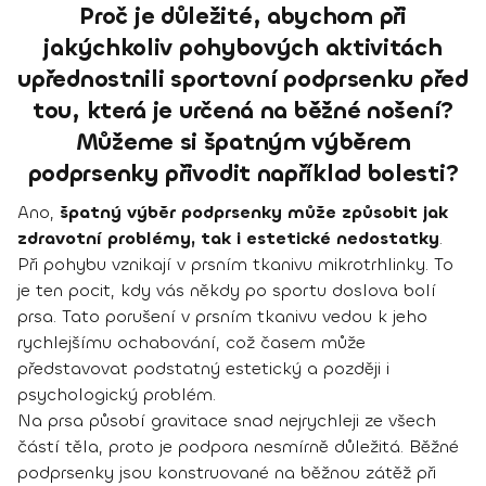
Proč je důležité, abychom při
jakýchkoliv pohybových aktivitách
upřednostnili sportovní podprsenku před
tou, která je určená na běžné nošení?
Můžeme si špatným výběrem
podprsenky přivodit například bolesti?
Ano,
špatný výběr podprsenky může způsobit jak
zdravotní problémy, tak i estetické nedostatky
.
Při pohybu vznikají v prsním tkanivu mikrotrhlinky. To
je ten pocit, kdy vás někdy po sportu doslova bolí
prsa. Tato porušení v prsním tkanivu vedou k jeho
rychlejšímu ochabování, což časem může
představovat podstatný estetický a později i
psychologický problém.
Na prsa působí gravitace snad nejrychleji ze všech
částí těla, proto je podpora nesmírně důležitá. Běžné
podprsenky jsou konstruované na běžnou zátěž při