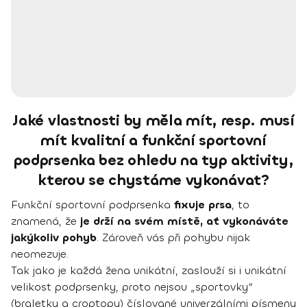
Jaké vlastnosti by měla mít, resp. musí
mít kvalitní a funkční sportovní
podprsenka bez ohledu na typ aktivity,
kterou se chystáme vykonávat?
Funkční sportovní podprsenka
fixuje prsa
, to
znamená, že
je drží na svém místě, ať vykonáváte
jakýkoliv pohyb
. Zároveň vás při pohybu nijak
neomezuje.
Tak jako je každá žena unikátní, zaslouží si i unikátní
velikost podprsenky, proto nejsou „sportovky“
(braletky a croptopy) číslované univerzálními písmeny