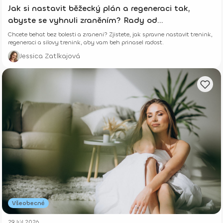
Jak si nastavit běžecký plán a regeneraci tak,
abyste se vyhnuli zraněním? Rady od
fyzioterapeutky.
Chcete behat bez bolesti a zraneni? Zjistete, jak spravne nastavit trenink,
regeneraci a silovy trenink, aby vam beh prinasel radost.
Jessica Zatlkajová
Všeobecné
29 Júl 2026