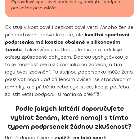
Opravdové sportovní podprsenky poskytují podporu
pro každé prso zvlášť.
Existují v kosticové i bezkosticové verzi. Mnoho žen se
při sportování obává kostice, ale
kvalitní sportovní
podprsenka má kostice obalené v silikonovém
tunelu
, takže vůbec netlačí, ale fixuje a redukuje
otřesy způsobené pohybem. Dobrou vychytávkou je
také možnost překřížit ramínka na zádech, a tím
regulovat zpevnění. Tu stejnou podprsenku může žena
používat například při lehčím cvičení se standardními
ramínky, ale při běhu nebo cyklistice, kde je potřeba
zajistit větší podporu, si ramínka překříží.
Podle jakých kritérií doporučujete
vybírat ženám, které nemají s tímto
typem podprsenek žádnou zkušenost?
Určitě doporučujeme
zvážit, na jaký sport