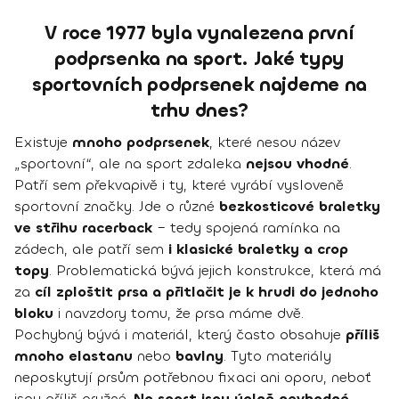
V roce 1977 byla vynalezena první
podprsenka na sport. Jaké typy
sportovních podprsenek najdeme na
trhu dnes?
Existuje
mnoho podprsenek
, které nesou název
„sportovní“, ale na sport zdaleka
nejsou vhodné
.
Patří sem překvapivě i ty, které vyrábí vysloveně
sportovní značky. Jde o různé
bezkosticové braletky
ve střihu racerback
– tedy spojená ramínka na
zádech, ale patří sem
i klasické braletky a crop
topy
. Problematická bývá jejich konstrukce, která má
za
cíl zploštit prsa a přitlačit je k hrudi do jednoho
bloku
i navzdory tomu, že prsa máme dvě.
Pochybný bývá i materiál, který často obsahuje
příliš
mnoho elastanu
nebo
bavlny
. Tyto materiály
neposkytují prsům potřebnou fixaci ani oporu, neboť
jsou příliš pružné.
Na sport jsou úplně nevhodné
.