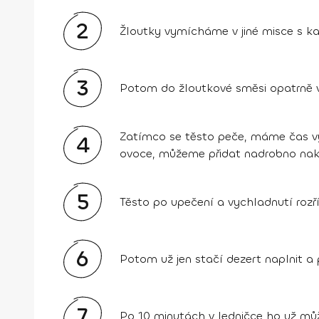
2
Žloutky vymícháme v jiné misce s 
3
Potom do žloutkové směsi opatrně v
Zatímco se těsto peče, máme čas vy
4
ovoce, můžeme přidat nadrobno nak
5
Těsto po upečení a vychladnutí rozř
6
Potom už jen stačí dezert naplnit a
7
Po 10 minutách v ledničce ho už můž