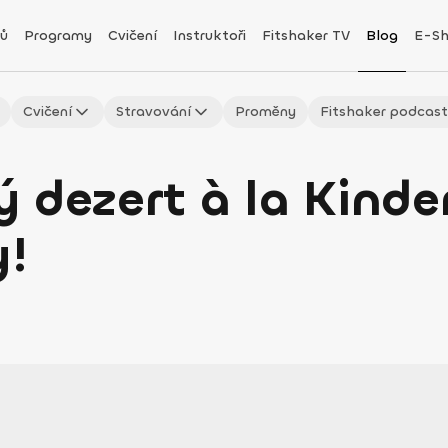
ů
Programy
Cvičení
Instruktoři
Fitshaker TV
Blog
E-S
Cvičení
Stravování
Proměny
Fitshaker podcas
 dezert à la Kinde
y!