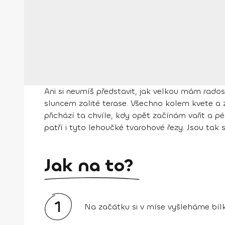
Ani si neumíš představit, jak velkou mám rados
sluncem zalité terase. Všechno kolem kvete a z
přichází ta chvíle, kdy opět začínám vařit a p
patří i tyto lehoučké tvarohové řezy. Jsou tak
Jak na to?
1
Na začátku si v míse vyšleháme bílk