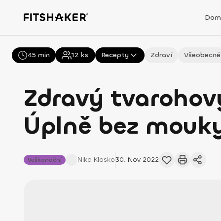
Dom
45 min
Všechny
12
ks
Recepty
Zdraví
Všeobecné
Zdravý tvarohový
Úplně bez mouk
Nika
Klasko
30. Nov 2022
Velikonoční