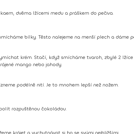
kakaem, dvěma lžícemi medu a práškem do pečiva.
mícháme bílky. Těsto nalejeme na menší plech a dáme péc
míchat krém. Stačí, když smícháme tvaroh, zbylé 2 lžíce
rájené mango nebo jahody.
ízneme podélně nití. Je to mnohem lepší než nožem.
 polít rozpuštěnou čokoládou.
eme krájet a vychutnávat si ho se svými nejbližšími.