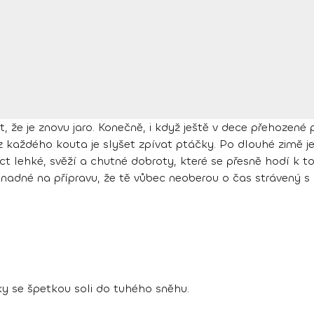
t, že je znovu jaro. Konečně, i když ještě v dece přehozen
 každého kouta je slyšet zpívat ptáčky. Po dlouhé zimě je
éct lehké, svěží a chutné dobroty, které se přesně hodí k
 snadné na přípravu, že tě vůbec neoberou o čas strávený s
y se špetkou soli do tuhého sněhu.