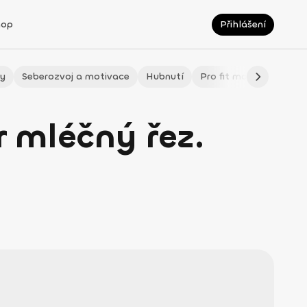
hop
Přihlášení
ty
Seberozvoj a motivace
Hubnutí
Pro fit maminky
LÉ
r mléčný řez.