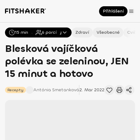
Přihlášení
15 min
Všechny
6
Recepty
porcí
Zdraví
Všeobecné
Cviče
Blesková vajíčková
polévka se zeleninou, JEN
15 minut a hotovo
Antónia
Smetanková
2. Mar 2022
Recepty