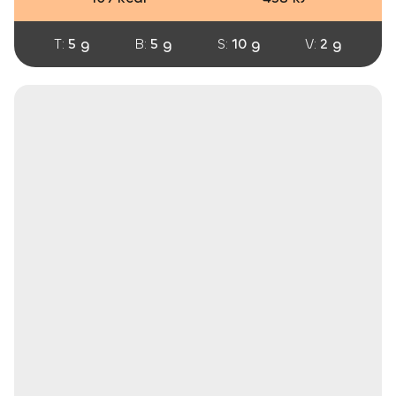
T:
5 g
B:
5 g
S:
10 g
V:
2 g