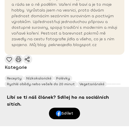
a ráda se o ně podělím. Vaření mě baví a je to moje
hobby. Vyrůstala jsem na vesnici, proto dávám
přednost domácím sezónním surovinám a poctivým
výrobkům. Upřednostňuji jednoduchou přípravu a
dostupné suroviny, spojuji tradiční s moderním a miluji
voňavé koření. Pestrost a barevnost pokrmů mě
zavedly na cestu fotografie jídla a všeho, co je s ním
spojeno. Můj blog: pekneajedlo.blogspot.cz
Kategorie
Recepty
Nízkokalorické
Polévky
Rychlé obědy nebo večeře do 20 minut
Vegetariánské
Líbí se ti náš článek? Sdílej ho na sociálních
sítích.
Sdílet