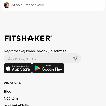
chuť!
Antónia Smetanková
Nepromeškej žádné novinky a soutěže
VÍC O NÁS
Blog
Náš tým
Úspěšné příběhy