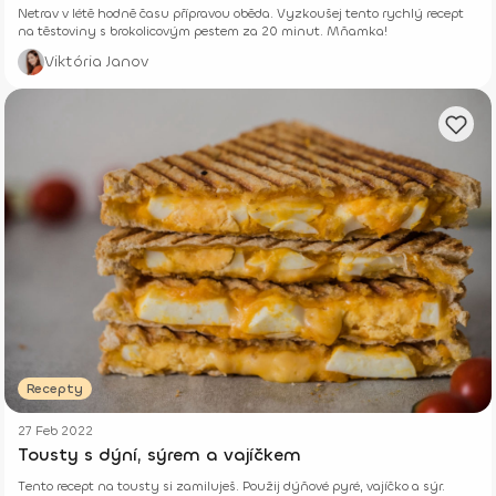
Netrav v létě hodně času přípravou oběda. Vyzkoušej tento rychlý recept
na těstoviny s brokolicovým pestem za 20 minut. Mňamka!
Viktória Janov
Recepty
27 Feb 2022
Tousty s dýní, sýrem a vajíčkem
Tento recept na tousty si zamiluješ. Použij dýňové pyré, vajíčko a sýr.