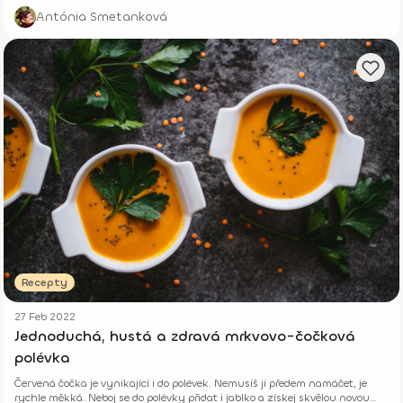
Antónia Smetanková
Recepty
27 Feb 2022
Jednoduchá, hustá a zdravá mrkvovo-čočková
polévka
Červená čočka je vynikající i do polévek. Nemusíš ji předem namáčet, je
rychle měkká. Neboj se do polévky přidat i jablko a získej skvělou novou