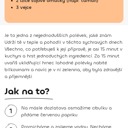
2 lžíce sójové omáčky (např. tamari)
3 vejce
Je to jedna z nejjednodušších polévek, jaké znám.
Udrží tě v teple a pohodlí v těchto sychravých dnech.
Všechno, co potřebuješ k její přípravě, je asi 15 minut v
kuchyni a hrst jednoduchých ingrediencí. Za 15 minut
uvaříš uklidňující hrnec lahodné polévky nabité
bílkovinami a navíc je v ní zelenina, aby byla zdravější
a příjemnější.
Jak na to?
Na másle dozlatova osmažíme cibulku a
1
přidáme červenou papriku.
Promícháme a zalijeme vodou. Necháme