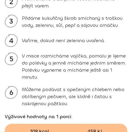
2
přejít varem.
Přidáme kukuřičný škrob smíchaný s troškou
3
vody, zeleninu, sůl, pepř a sójovou omáčku.
4
Vaříme, dokud není zelenina uvařená.
V misce rozmícháme vajíčka, pomalu je lijeme
5
do polévky a jemně mícháme jedním směrem.
Polévku vypneme a mícháme ještě asi 1
minutu.
Můžeme podávat s opečeným chlebem nebo
6
oblíbeným pečivem, ale klidně i čistou s
nakrájenou pažitkou.
Výživové hodnoty na 1 porci:
109 kcal
458 kJ