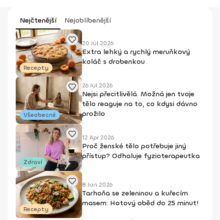
Nejčtenější
Nejoblíbenější
20 Júl 2026
Extra lehký a rychlý meruňkový
koláč s drobenkou
Recepty
26 Júl 2026
Nejsi přecitlivělá. Možná jen tvoje
tělo reaguje na to, co kdysi dávno
prožilo
Všeobecné
12 Apr 2026
Proč ženské tělo potřebuje jiný
přístup? Odhaluje fyzioterapeutka
Zdraví
8 Jún 2026
Tarhoňa se zeleninou a kuřecím
masem: Hotový oběd do 25 minut!
Recepty