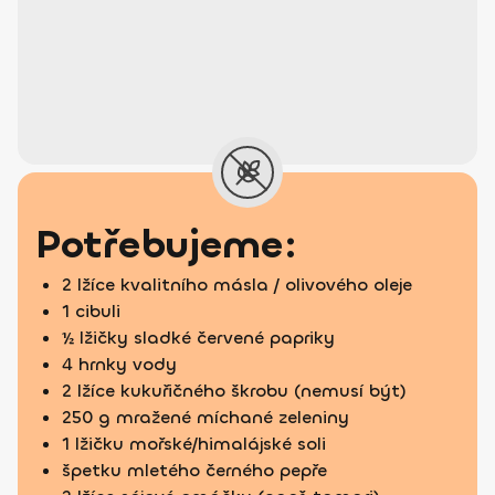
Potřebujeme:
2 lžíce kvalitního másla / olivového oleje
1 cibuli
½ lžičky sladké červené papriky
4 hrnky vody
2 lžíce kukuřičného škrobu (nemusí být)
250 g mražené míchané zeleniny
1 lžičku mořské/himalájské soli
špetku mletého černého pepře