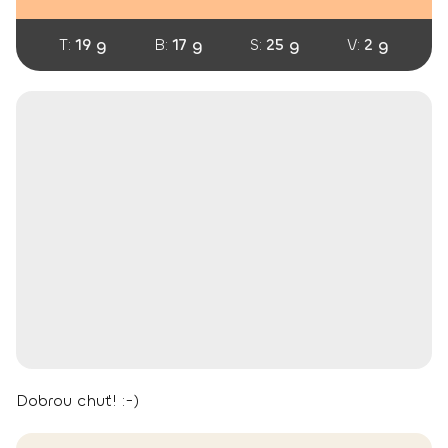
T:
19 g
B:
17 g
S:
25 g
V:
2 g
Dobrou chuť! :-)