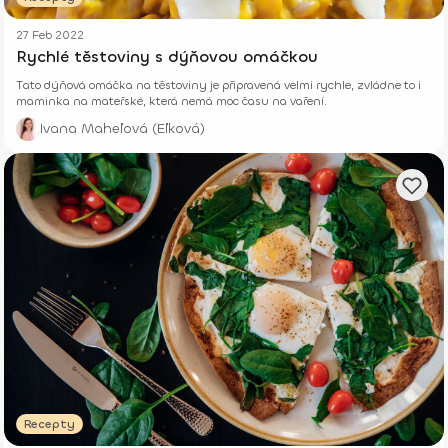
27 Feb 2022
Rychlé těstoviny s dýňovou omáčkou
Tato dýňová omáčka na těstoviny je připravená velmi rychle, zvládne to i
maminka na mateřské, která nemá moc času na vaření.
Ivana Maheľová (Eľková)
Recepty