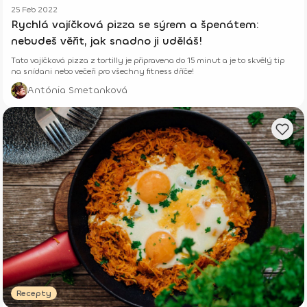
25 Feb 2022
Rychlá vajíčková pizza se sýrem a špenátem:
nebudeš věřit, jak snadno ji uděláš!
Tato vajíčková pizza z tortilly je připravena do 15 minut a je to skvělý tip
na snídani nebo večeři pro všechny fitness dříče!
Antónia Smetanková
Recepty