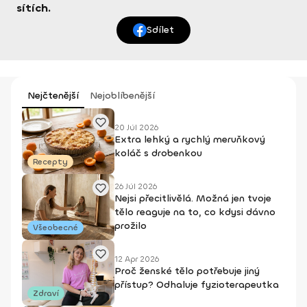
sítích.
Sdílet
Nejčtenější
Nejoblíbenější
20 Júl 2026
Extra lehký a rychlý meruňkový
koláč s drobenkou
Recepty
26 Júl 2026
Nejsi přecitlivělá. Možná jen tvoje
tělo reaguje na to, co kdysi dávno
prožilo
Všeobecné
12 Apr 2026
Proč ženské tělo potřebuje jiný
přístup? Odhaluje fyzioterapeutka
Zdraví