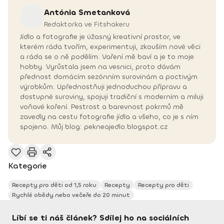
Antónia
Smetanková
Redaktorka ve Fitshakeru
Jídlo a fotografie je úžasný kreativní prostor, ve
kterém ráda tvořím, experimentuji, zkouším nové věci
a ráda se o ně podělím. Vaření mě baví a je to moje
hobby. Vyrůstala jsem na vesnici, proto dávám
přednost domácím sezónním surovinám a poctivým
výrobkům. Upřednostňuji jednoduchou přípravu a
dostupné suroviny, spojuji tradiční s moderním a miluji
voňavé koření. Pestrost a barevnost pokrmů mě
zavedly na cestu fotografie jídla a všeho, co je s ním
spojeno. Můj blog: pekneajedlo.blogspot.cz
Kategorie
Recepty pro děti od 1,5 roku
Recepty
Recepty pro děti
Rychlé obědy nebo večeře do 20 minut
Líbí se ti náš článek? Sdílej ho na sociálních