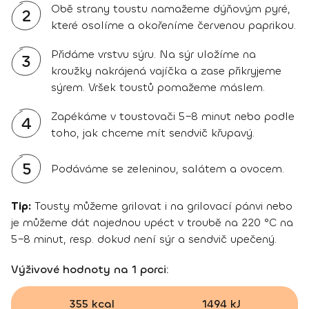
Obě strany toustu namažeme dýňovým pyré,
2
které osolíme a okořeníme červenou paprikou.
Přidáme vrstvu sýru. Na sýr uložíme na
3
kroužky nakrájená vajíčka a zase přikryjeme
sýrem. Vršek toustů pomažeme máslem.
Zapékáme v toustovači 5–8 minut nebo podle
4
toho, jak chceme mít sendvič křupavý.
5
Podáváme se zeleninou, salátem a ovocem.
Tip:
Tousty můžeme grilovat i na grilovací pánvi nebo
je můžeme dát najednou upéct v troubě na 220 °C na
5–8 minut, resp. dokud není sýr a sendvič upečený.
Výživové hodnoty na 1 porci:
355 kcal
1494 kJ