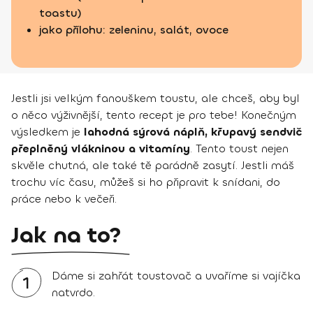
toastu)
jako přílohu: zeleninu, salát, ovoce
Jestli jsi velkým fanouškem toustu, ale chceš, aby byl
o něco výživnější, tento recept je pro tebe! Konečným
výsledkem je
lahodná sýrová náplň, křupavý sendvič
přeplněný vlákninou a vitamíny
. Tento toust nejen
skvěle chutná, ale také tě parádně zasytí. Jestli máš
trochu víc času, můžeš si ho připravit k snídani, do
práce nebo k večeři.
Jak na to?
Dáme si zahřát toustovač a uvaříme si vajíčka
1
natvrdo.