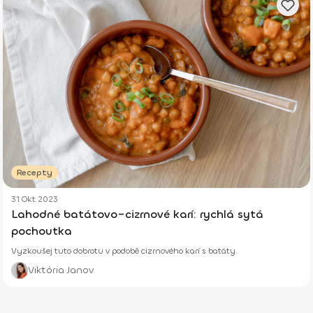
Recepty
31 Okt 2023
Lahodné batátovo–cizrnové karí: rychlá sytá
pochoutka
Vyzkoušej tuto dobrotu v podobě cizrnového karí s batáty.
Viktória Janov