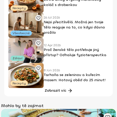
koláč s drobenkou
Recepty
26 Júl 2026
Nejsi přecitlivělá. Možná jen tvoje
tělo reaguje na to, co kdysi dávno
prožilo
Všeobecné
12 Apr 2026
Proč ženské tělo potřebuje jiný
přístup? Odhaluje fyzioterapeutka
Zdraví
8 Jún 2026
Tarhoňa se zeleninou a kuřecím
masem: Hotový oběd do 25 minut!
Recepty
Zobrazit víc
Mohlo by tě zajímat