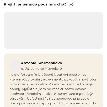
Přeji ti příjemnou podzimní chuť! :-)
Antónia
Smetanková
Redaktorka ve Fitshakeru
Jídlo a fotografie je úžasný kreativní prostor, ve
kterém ráda tvořím, experimentuji, zkouším nové věci
a ráda se o ně podělím. Vaření mě baví a je to moje
hobby. Vyrůstala jsem na vesnici, proto dávám
přednost domácím sezónním surovinám a poctivým
výrobkům. Upřednostňuji jednoduchou přípravu a
dostupné suroviny, spojuji tradiční s moderním a miluji