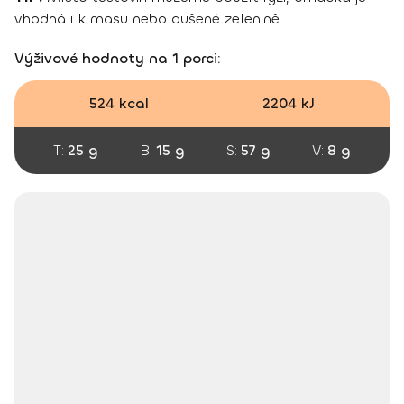
vhodná i k masu nebo dušené zelenině.
Výživové hodnoty na 1 porci:
524 kcal
2204 kJ
T:
25 g
B:
15 g
S:
57 g
V:
8 g