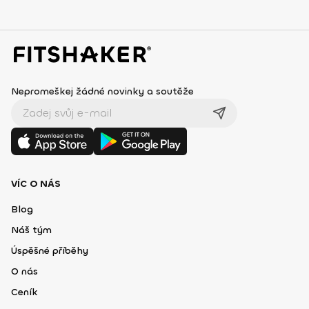
Nepromeškej žádné novinky a soutěže
VÍC O NÁS
Blog
Náš tým
Úspěšné příběhy
O nás
Ceník