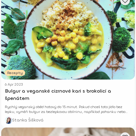
Recepty
6 Apr 2023
Bulgur a veganské cizrnové kari s brokolicí a
špenátem
Rychlý veganský oběd hotový do 15 minut. Pokud chceš toto jídlo bez
lepku, vyměň bulgur za bezlepkovou obilninu, například pohanku nebo
quinou.
Stanka Šišková