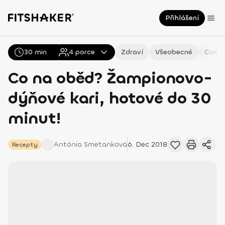
Přihlášení
30 min
Všechny
4
Recepty
porce
Zdraví
Všeobecné
Cviče
Co na oběd? Žampionovo-
dýňové kari, hotové do 30
minut!
Antónia
Smetanková
6. Dec 2018
Recepty