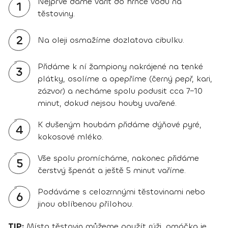
Nejprve dáme vařit do hrnce vodu na
1
těstoviny.
2
Na oleji osmažíme dozlatova cibulku.
Přidáme k ní žampiony nakrájené na tenké
3
plátky, osolíme a opepříme (černý pepř, kari,
zázvor) a necháme spolu podusit cca 7–10
minut, dokud nejsou houby uvařené.
K dušeným houbám přidáme dýňové pyré,
4
kokosové mléko.
Vše spolu promícháme, nakonec přidáme
5
čerstvý špenát a ještě 5 minut vaříme.
Podáváme s celozrnnými těstovinami nebo
6
jinou oblíbenou přílohou.
TIP:
Místo těstovin můžeme použít rýži, omáčka je