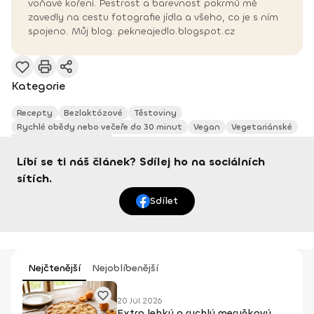
voňavé koření. Pestrost a barevnost pokrmů mě
zavedly na cestu fotografie jídla a všeho, co je s ním
spojeno. Můj blog: pekneajedlo.blogspot.cz
Kategorie
Recepty
Bezlaktózové
Těstoviny
Rychlé obědy nebo večeře do 30 minut
Vegan
Vegetariánské
Líbí se ti náš článek? Sdílej ho na sociálních
sítích.
Sdílet
Nejčtenější
Nejoblíbenější
20 Júl 2026
Extra lehký a rychlý meruňkový