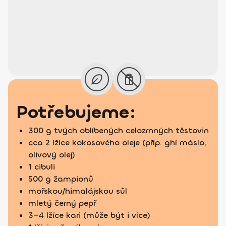
Potřebujeme:
300 g tvých oblíbených celozrnných těstovin
cca 2 lžíce kokosového oleje (příp. ghí máslo,
olivový olej)
1 cibuli
500 g žampionů
mořskou/himalájskou sůl
mletý černý pepř
3–4 lžíce kari (může být i více)