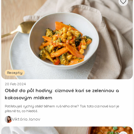
Recepty
20 Feb 2024
Oběd do půl hodiny: cizrnové karí se zeleninou a
kokosovým mlékem
Potřebuješ rychlý oběd během rušného dne? Tak toto cizrnové karí je
přesně to, co hledáš.
Viktória Janov