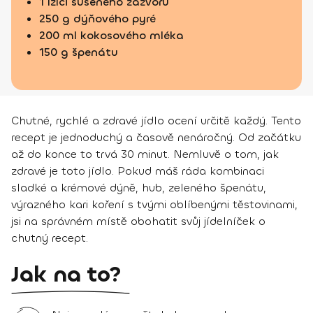
1 lžíci sušeného zázvoru
250 g dýňového pyré
200 ml kokosového mléka
150 g špenátu
Chutné, rychlé a zdravé jídlo ocení určitě každý. Tento
recept je jednoduchý a časově nenáročný. Od začátku
až do konce to trvá 30 minut. Nemluvě o tom, jak
zdravé je toto jídlo. Pokud máš ráda kombinaci
sladké a krémové dýně, hub, zeleného špenátu,
výrazného kari koření s tvými oblíbenými těstovinami,
jsi na správném místě obohatit svůj jídelníček o
chutný recept.
Jak na to?